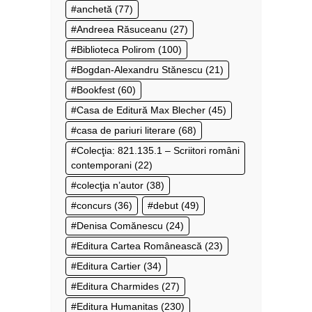
anchetă
(77)
Andreea Răsuceanu
(27)
Biblioteca Polirom
(100)
Bogdan-Alexandru Stănescu
(21)
Bookfest
(60)
Casa de Editură Max Blecher
(45)
casa de pariuri literare
(68)
Colecţia: 821.135.1 – Scriitori români
contemporani
(22)
colecţia n’autor
(38)
concurs
(36)
debut
(49)
Denisa Comănescu
(24)
Editura Cartea Românească
(23)
Editura Cartier
(34)
Editura Charmides
(27)
Editura Humanitas
(230)