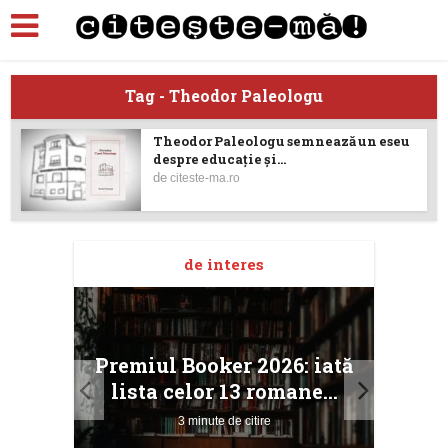
Tag - Theodor Paleologu
Theodor Paleologu semnează un eseu
despre educație și...
de
citeste-ma.ro
de interes
taj
Ang
Premiul Booker 2026: iată
ile
Buc
lista celor 13 romane...
3 minute de citire