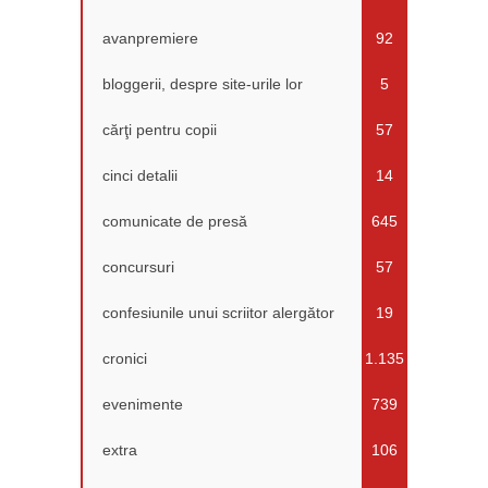
avanpremiere
92
bloggerii, despre site-urile lor
5
cărţi pentru copii
57
cinci detalii
14
comunicate de presă
645
concursuri
57
confesiunile unui scriitor alergător
19
cronici
1.135
evenimente
739
extra
106