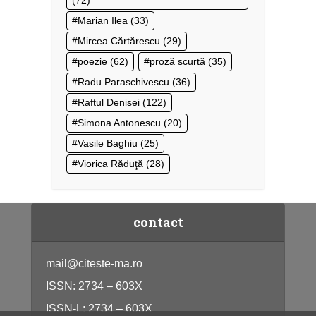
(72)
Marian Ilea
(33)
Mircea Cărtărescu
(29)
poezie
(62)
proză scurtă
(35)
Radu Paraschivescu
(36)
Raftul Denisei
(122)
Simona Antonescu
(20)
Vasile Baghiu
(25)
Viorica Răduţă
(28)
contact
mail@citeste-ma.ro
ISSN: 2734 – 603X
ISSN-L: 2734 – 603X