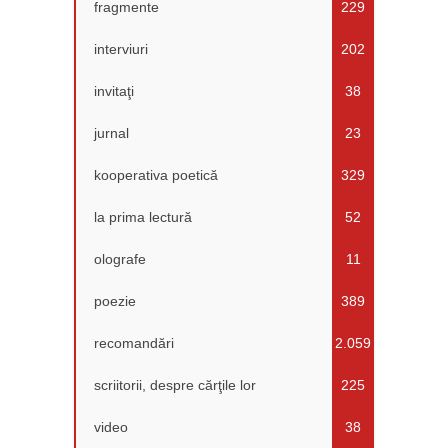
fragmente
229
interviuri
202
invitaţi
38
jurnal
23
kooperativa poetică
329
la prima lectură
52
olografe
11
poezie
389
recomandări
2.059
scriitorii, despre cărţile lor
225
video
38