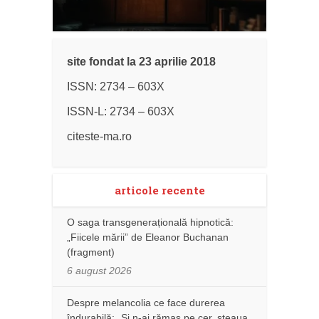
site fondat la 23 aprilie 2018
ISSN: 2734 – 603X
ISSN-L: 2734 – 603X
citeste-ma.ro
articole recente
O saga transgenerațională hipnotică:
„Fiicele mării” de Eleanor Buchanan
(fragment)
6 august 2026
Despre melancolia ce face durerea
îndurabilă: „Și n-ai rămas pe cer, steaua