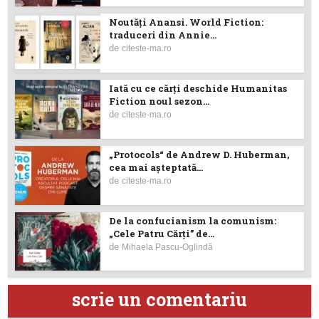
Noutăţi Anansi. World Fiction:
traduceri din Annie...
de
citeste-ma.ro
Iată cu ce cărţi deschide Humanitas
Fiction noul sezon...
de
citeste-ma.ro
„Protocols“ de Andrew D. Huberman,
cea mai așteptată...
de
citeste-ma.ro
De la confucianism la comunism:
„Cele Patru Cărți” de...
de
Mihaela Pascu-Oglindă
scrie un comentariu