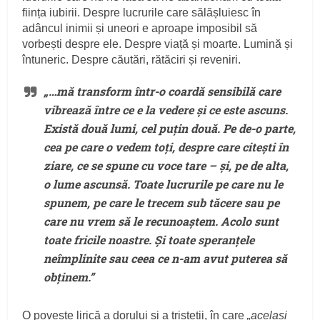
ființa iubirii. Despre lucrurile care sălășluiesc în
adâncul inimii și uneori e aproape imposibil să
vorbești despre ele. Despre viață și moarte. Lumină și
întuneric. Despre căutări, rătăciri și reveniri.
„…mă transform într-o coardă sensibilă care
vibrează între ce e la vedere și ce este ascuns.
Există două lumi, cel puțin două. Pe de-o parte,
cea pe care o vedem toți, despre care citești în
ziare, ce se spune cu voce tare – și, pe de alta,
o lume ascunsă. Toate lucrurile pe care nu le
spunem, pe care le trecem sub tăcere sau pe
care nu vrem să le recunoaștem. Acolo sunt
toate fricile noastre. Și toate speranțele
neîmplinite sau ceea ce n-am avut puterea să
obținem.”
O poveste lirică a dorului și a tristeții, în care
„același