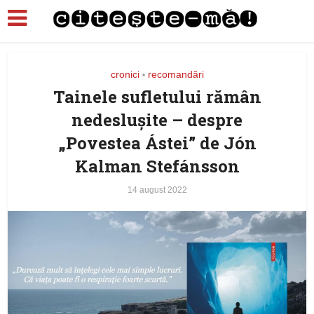
cronici
recomandări
•
Tainele sufletului rămân
nedeslușite – despre
„Povestea Ástei” de Jón
Kalman Stefánsson
14 august 2022