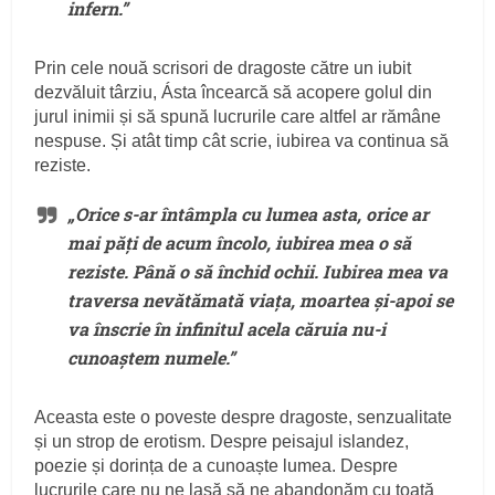
infern.”
Prin cele nouă scrisori de dragoste către un iubit
dezvăluit târziu, Ásta încearcă să acopere golul din
jurul inimii și să spună lucrurile care altfel ar rămâne
nespuse. Și atât timp cât scrie, iubirea va continua să
reziste.
„Orice s-ar întâmpla cu lumea asta, orice ar
mai păți de acum încolo, iubirea mea o să
reziste. Până o să închid ochii. Iubirea mea va
traversa nevătămată viața, moartea și-apoi se
va înscrie în infinitul acela căruia nu-i
cunoaștem numele.”
Aceasta este o poveste despre dragoste, senzualitate
și un strop de erotism. Despre peisajul islandez,
poezie și dorința de a cunoaște lumea. Despre
lucrurile care nu ne lasă să ne abandonăm cu toată