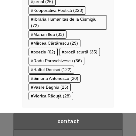
jurnal
(26)
Kooperativa Poetică
(223)
librăria Humanitas de la Cișmigiu
(72)
Marian Ilea
(33)
Mircea Cărtărescu
(29)
poezie
(62)
proză scurtă
(35)
Radu Paraschivescu
(36)
Raftul Denisei
(122)
Simona Antonescu
(20)
Vasile Baghiu
(25)
Viorica Răduţă
(28)
contact