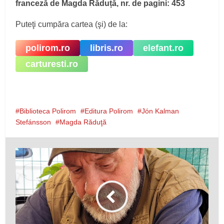
franceză de Magda Răduță, nr. de pagini: 453
Puteţi cumpăra cartea (şi) de la:
polirom.ro
libris.ro
elefant.ro
carturesti.ro
Biblioteca Polirom
Editura Polirom
Jón Kalman
Stefánsson
Magda Răduţă