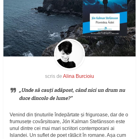
scris de
Alina Burcioiu
„Unde să cauți adăpost, când nici un drum nu
duce dincolo de lume?”
Venind din ținuturile îndepărtate și friguroase, dar de o
frumusețe covârșitoare, Jón Kalman Stefánsson este
unul dintre cei mai mari scriitori contemporani ai
Islandei. Un suflet de poet rătăcit în romane. Așa cum