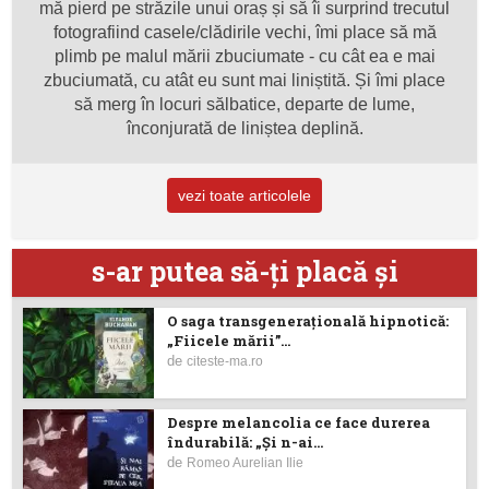
mă pierd pe străzile unui oraș și să îi surprind trecutul
fotografiind casele/clădirile vechi, îmi place să mă
plimb pe malul mării zbuciumate - cu cât ea e mai
zbuciumată, cu atât eu sunt mai liniștită. Și îmi place
să merg în locuri sălbatice, departe de lume,
înconjurată de liniștea deplină.
vezi toate articolele
s-ar putea să-ţi placă şi
O saga transgenerațională hipnotică:
„Fiicele mării”...
de
citeste-ma.ro
Despre melancolia ce face durerea
îndurabilă: „Și n-ai...
de
Romeo Aurelian Ilie