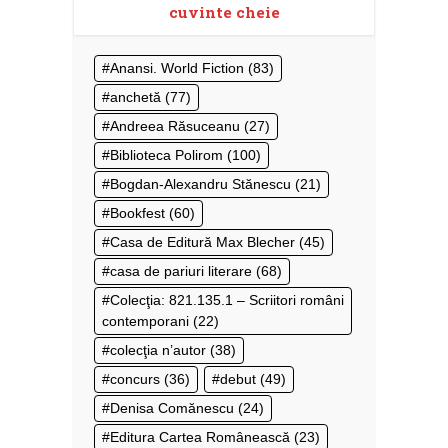
cuvinte cheie
Anansi. World Fiction
(83)
anchetă
(77)
Andreea Răsuceanu
(27)
Biblioteca Polirom
(100)
Bogdan-Alexandru Stănescu
(21)
Bookfest
(60)
Casa de Editură Max Blecher
(45)
casa de pariuri literare
(68)
Colecţia: 821.135.1 – Scriitori români
contemporani
(22)
colecţia n’autor
(38)
concurs
(36)
debut
(49)
Denisa Comănescu
(24)
Editura Cartea Românească
(23)