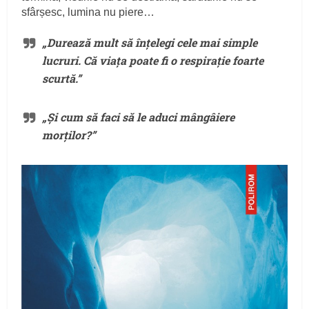
sfârșesc, lumina nu piere…
„Durează mult să înțelegi cele mai simple
lucruri. Că viața poate fi o respirație foarte
scurtă.”
„Și cum să faci să le aduci mângâiere
morților?”