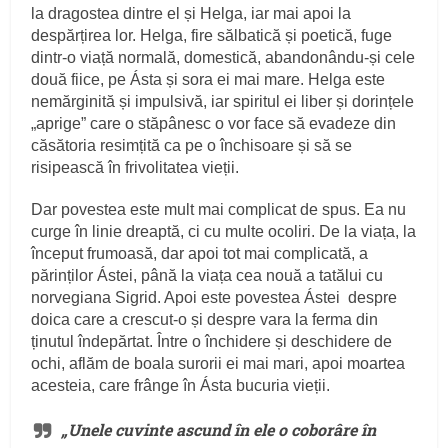
la dragostea dintre el și Helga, iar mai apoi la
despărțirea lor. Helga, fire sălbatică și poetică, fuge
dintr-o viață normală, domestică, abandonându-și cele
două fiice, pe Ásta și sora ei mai mare. Helga este
nemărginită și impulsivă, iar spiritul ei liber și dorințele
„aprige” care o stăpânesc o vor face să evadeze din
căsătoria resimțită ca pe o închisoare și să se
risipească în frivolitatea vieții.
Dar povestea este mult mai complicat de spus. Ea nu
curge în linie dreaptă, ci cu multe ocoliri. De la viața, la
început frumoasă, dar apoi tot mai complicată, a
părinților Ástei, până la viața cea nouă a tatălui cu
norvegiana Sigrid. Apoi este povestea Ástei despre
doica care a crescut-o și despre vara la ferma din
ținutul îndepărtat. Între o închidere și deschidere de
ochi, aflăm de boala surorii ei mai mari, apoi moartea
acesteia, care frânge în Ásta bucuria vieții.
„Unele cuvinte ascund în ele o coborâre în