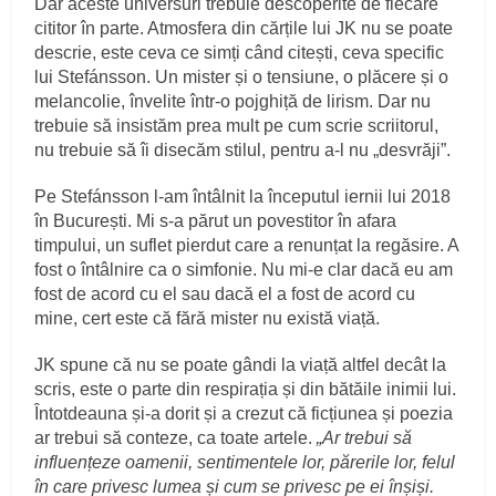
Dar aceste universuri trebuie descoperite de fiecare
cititor în parte. Atmosfera din cărțile lui JK nu se poate
descrie, este ceva ce simți când citești, ceva specific
lui Stefánsson. Un mister și o tensiune, o plăcere și o
melancolie, învelite într-o pojghiță de lirism. Dar nu
trebuie să insistăm prea mult pe cum scrie scriitorul,
nu trebuie să îi disecăm stilul, pentru a-l nu „desvrăji”.
Pe Stefánsson l-am întâlnit la începutul iernii lui 2018
în București. Mi s-a părut un povestitor în afara
timpului, un suflet pierdut care a renunțat la regăsire. A
fost o întâlnire ca o simfonie. Nu mi-e clar dacă eu am
fost de acord cu el sau dacă el a fost de acord cu
mine, cert este că fără mister nu există viață.
JK spune că nu se poate gândi la viață altfel decât la
scris, este o parte din respirația și din bătăile inimii lui.
Întotdeauna și-a dorit și a crezut că ficțiunea și poezia
ar trebui să conteze, ca toate artele.
„Ar trebui să
influențeze oamenii, sentimentele lor, părerile lor, felul
în care privesc lumea și cum se privesc pe ei înșiși.