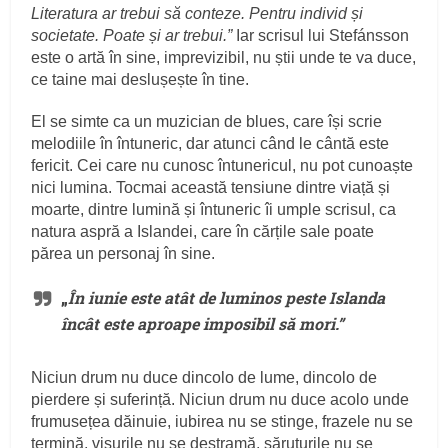
Literatura ar trebui să conteze. Pentru individ și
societate. Poate și ar trebui.”
Iar scrisul lui Stefánsson
este o artă în sine, imprevizibil, nu știi unde te va duce,
ce taine mai deslușește în tine.
El se simte ca un muzician de blues, care își scrie
melodiile în întuneric, dar atunci când le cântă este
fericit. Cei care nu cunosc întunericul, nu pot cunoaște
nici lumina. Tocmai această tensiune dintre viață și
moarte, dintre lumină și întuneric îi umple scrisul, ca
natura aspră a Islandei, care în cărțile sale poate
părea un personaj în sine.
„
În iunie este atât de luminos peste Islanda
încât este aproape imposibil să mori.”
Niciun drum nu duce dincolo de lume, dincolo de
pierdere și suferință. Niciun drum nu duce acolo unde
frumusețea dăinuie, iubirea nu se stinge, frazele nu se
termină, visurile nu se destramă, săruturile nu se