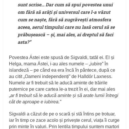
sunt scrise… Dar cum să spui povestea unui
om fără să arăți și universul care l-a văzut
cum se naște, fără să zugrăvești atmosfera
aceea, aerul timpului care nu lasă cerul să se
prăbușească – și, mai ales, ai dreptul să faci
asta?”
Povestea Ástei este spusă de Sigvaldi, tatăl ei. El și
Helga, mama Ástei, i-au ales numele – „iubire” în
islandeză – pe când ea era încă în pântece, după ce
au citit „Oameni independenți” de Halldór Laxness.
Numele ar fi trebuit să le aducă aminte de trăirile
puternice pe care cartea le-a trezit în ei, dar mai ales
„
ar fi trebuit să le aducă aminte și să arate lumii întregi
cât de aproape e iubirea.”
Sigvaldi a căzut de pe o scară și stă întins pe trotuar,
iar în timp ce zace acolo și privește cerul, viața îi curge
prin minte în valuri. Prin lentila timpului suntem martori