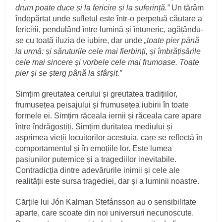
drum poate duce și la fericire și la suferință.”
Un tărâm
îndepărtat unde sufletul este într-o perpetuă căutare a
fericirii, pendulând între lumină și întuneric, agățându-
se cu toată iluzia de iubire, dar unde
„toate pier până
la urmă: și săruturile cele mai fierbinți, și îmbrățișările
cele mai sincere și vorbele cele mai frumoase. Toate
pier și se șterg până la sfârșit.”
Simțim greutatea cerului și greutatea tradițiilor,
frumusețea peisajului și frumusețea iubirii în toate
formele ei. Simțim răceala iernii și răceala care apare
între îndrăgostiți. Simțim duritatea mediului și
asprimea vieții locuitorilor acestuia, care se reflectă în
comportamentul și în emoțiile lor. Este lumea
pasiunilor puternice și a tragediilor inevitabile.
Contradicția dintre adevărurile inimii și cele ale
realității este sursa tragediei, dar și a luminii noastre.
Cărțile lui Jón Kalman Stefánsson au o sensibilitate
aparte, care scoate din noi universuri necunoscute.