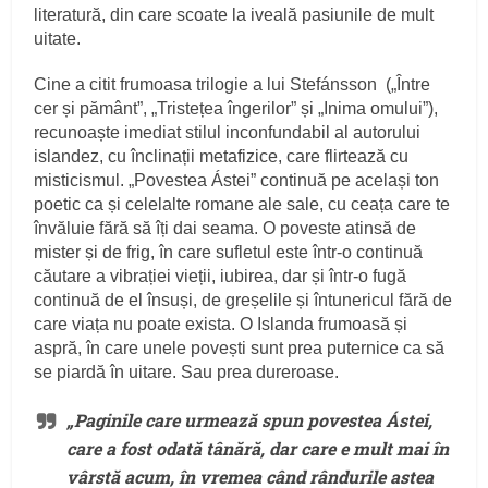
literatură, din care scoate la iveală pasiunile de mult
uitate.
Cine a citit frumoasa trilogie a lui Stefánsson („Între
cer și pământ”, „Tristețea îngerilor” și „Inima omului”),
recunoaște imediat stilul inconfundabil al autorului
islandez, cu înclinații metafizice, care flirtează cu
misticismul. „Povestea Ástei” continuă pe același ton
poetic ca și celelalte romane ale sale, cu ceața care te
învăluie fără să îți dai seama. O poveste atinsă de
mister și de frig, în care sufletul este într-o continuă
căutare a vibrației vieții, iubirea, dar și într-o fugă
continuă de el însuși, de greșelile și întunericul fără de
care viața nu poate exista. O Islanda frumoasă și
aspră, în care unele povești sunt prea puternice ca să
se piardă în uitare. Sau prea dureroase.
„Paginile care urmează spun povestea Ástei,
care a fost odată tânără, dar care e mult mai în
vârstă acum, în vremea când rândurile astea