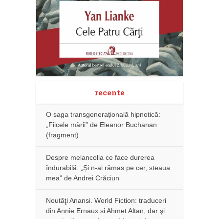
recente
O saga transgenerațională hipnotică:
„Fiicele mării” de Eleanor Buchanan
(fragment)
Despre melancolia ce face durerea
îndurabilă: „Și n-ai rămas pe cer, steaua
mea” de Andrei Crăciun
Noutăţi Anansi. World Fiction: traduceri
din Annie Ernaux și Ahmet Altan, dar şi