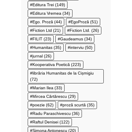
Editura Trei
(149)
Editura Vremea
(34)
Ego. Proză
(44)
EgoProză
(51)
Fiction Ltd
(21)
Fiction Ltd.
(26)
FILIT
(23)
Gaudeamus
(34)
Humanitas
(35)
interviu
(50)
jurnal
(26)
Kooperativa Poetică
(223)
librăria Humanitas de la Cișmigiu
(72)
Marian Ilea
(33)
Mircea Cărtărescu
(29)
poezie
(62)
proză scurtă
(35)
Radu Paraschivescu
(36)
Raftul Denisei
(122)
Simona Antonescu
(20)