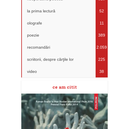
la prima lectură
52
olografe
11
poezie
389
recomandări
2.059
scriitorii, despre cărţile lor
225
video
38
ce am citit