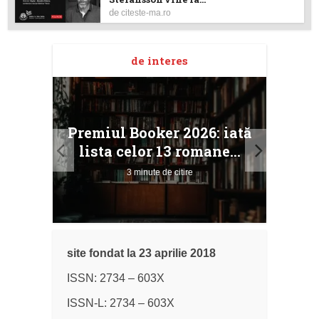
de
citeste-ma.ro
de interes
taj
Ang
Premiul Booker 2026: iată
ile
Buc
lista celor 13 romane...
3 minute de citire
site fondat la 23 aprilie 2018
ISSN: 2734 – 603X
ISSN-L: 2734 – 603X