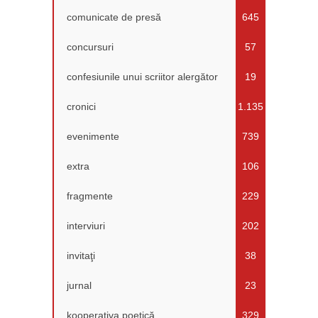
comunicate de presă
645
concursuri
57
confesiunile unui scriitor alergător
19
cronici
1.135
evenimente
739
extra
106
fragmente
229
interviuri
202
invitaţi
38
jurnal
23
kooperativa poetică
329