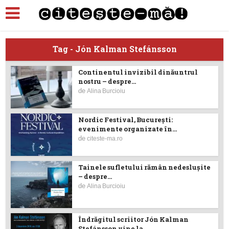
Tag - Jón Kalman Stefánsson
Continentul invizibil dinăuntrul
nostru – despre...
de
Alina Burcioiu
Nordic Festival, București:
evenimente organizate în...
de
citeste-ma.ro
Tainele sufletului rămân nedeslușite
– despre...
de
Alina Burcioiu
Îndrăgitul scriitor Jón Kalman
Stefánsson vine la...