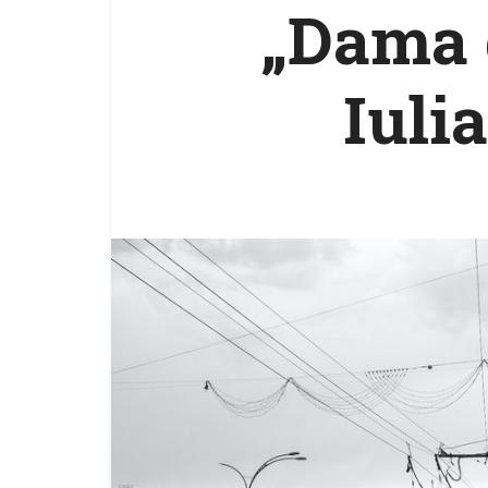
„Dama 
Iuli