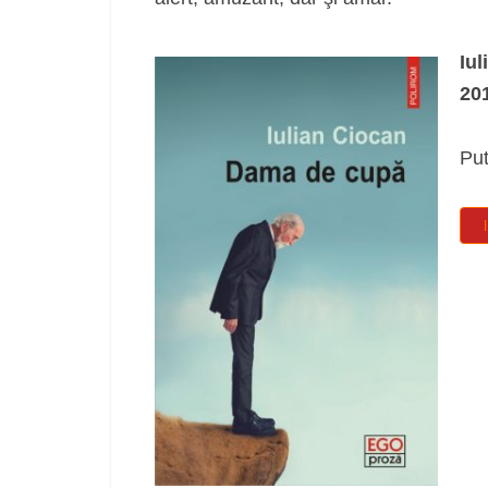
Iu
201
Put