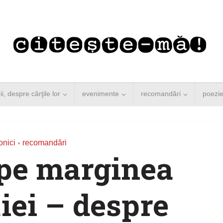
rii, despre cărţile lor
evenimente
recomandări
poezi
onici
recomandări
•
pe marginea
iei – despre