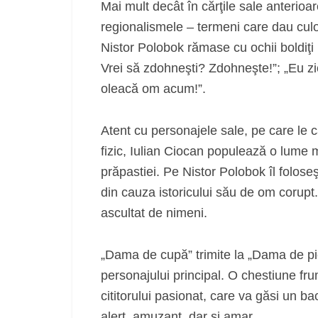
Mai mult decât în cărţile sale anterio
regionalismele – termeni care dau cul
Nistor Polobok rămase cu ochii boldiţi 
Vrei să zdohneşti? Zdohneşte!”; „Eu z
oleacă om acum!”.
Atent cu personajele sale, pe care le 
fizic, Iulian Ciocan populează o lume 
prăpastiei. Pe Nistor Polobok îl folos
din cauza istoricului său de om corupt
ascultat de nimeni.
„Dama de cupă” trimite la „Dama de pică
personajului principal. O chestiune fru
cititorului pasionat, care va găsi un b
alert, amuzant, dar şi amar.