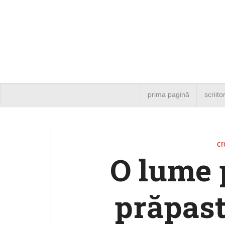
prima pagină
scriito
cr
O lume 
prăpast