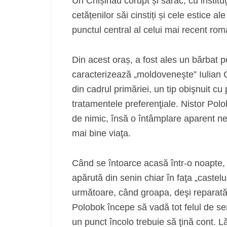
Un Chișinău corupt și sărac, cu instituț
cetățenilor săi cinstiți și cele estice a
punctul central al celui mai recent rom
Din acest oraș, a fost ales un bărbat pe
caracterizează „moldoveneşte” Iulian C
din cadrul primăriei, un tip obişnuit c
tratamentele preferenţiale. Nistor Polo
de nimic, însă o întâmplare aparent ne
mai bine viaţa.
Când se întoarce acasă într-o noapte, 
apărută din senin chiar în faţa „castel
următoare, când groapa, deşi reparată 
Polobok începe să vadă tot felul de se
un punct încolo trebuie să ţină cont. Lă