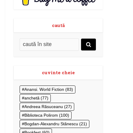
caută
cuvinte cheie
Anansi. World Fiction
(83)
anchetă
(77)
Andreea Răsuceanu
(27)
Biblioteca Polirom
(100)
Bogdan-Alexandru Stănescu
(21)
Bookfest
(60)