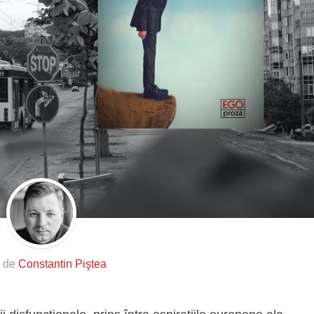
s de
Constantin Piştea