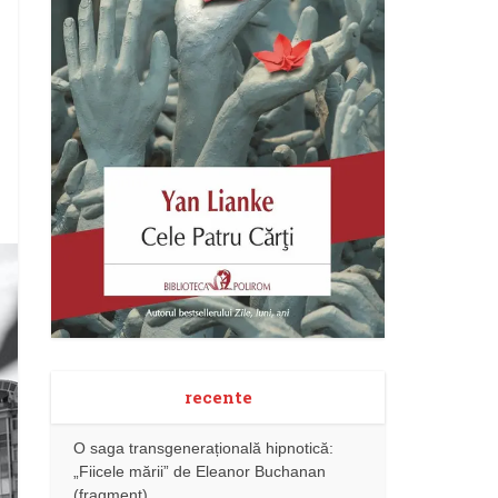
recente
O saga transgenerațională hipnotică:
„Fiicele mării” de Eleanor Buchanan
(fragment)