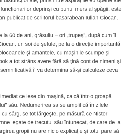
ii disfuncționale, prins între aspirațiile europene ale
le funcționarilor deprinși cu bunul mers al șpăgii, este
an publicat de scriitorul basarabean Iulian Ciocan.
 la 60 de ani, grăsuliu – ori „trupeș”, după cum îl
iocan, un soi de şefuleţ pe la o direcţie importantă
u plocoanele şi amantele, cu maşinile scumpe şi
bok a tot strâns avere fără să ţină cont de nimeni şi
semnificativă îl va determina să-şi calculeze ceva
imediat ce iese din maşină, calcă într-o groapă
ului” său. Nedumerirea sa se amplifică în zilele
cu sârg, se tot lărgeşte, pe măsură ce Nistor
mne legate de trecutul său întunecat, de care de la
rgirea gropii nu are nicio explicaţie şi totul pare să