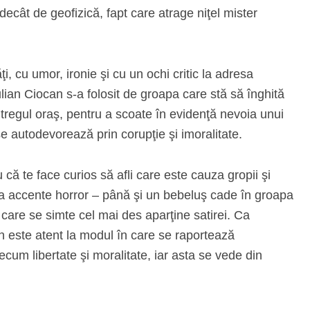
decât de geofizică, fapt care atrage niţel mister
ţi, cu umor, ironie şi cu un ochi critic la adresa
ulian Ciocan s-a folosit de groapa care stă să înghită
întregul oraş, pentru a scoate în evidenţă nevoia unui
 autodevorează prin corupţie şi imoralitate.
că te face curios să afli care este cauza gropii şi
va accente horror – până şi un bebeluş cade în groapa
 care se simte cel mai des aparţine satirei. Ca
an este atent la modul în care se raportează
cum libertate şi moralitate, iar asta se vede din