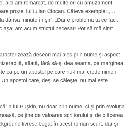
are, aici am remarcat, de multe ori cu amuzament,
oare prozei lui Iulian Ciocan. Câteva exemple: „…
la dânsa minute în şir”; „Dar e problema ta ce faci.
ic aşa: am acum strictul necesar! Pot să mă simt
caracterizează deseori mai ales prin nume şi aspect
mizerabilă, aflată, fără să-şi dea seama, pe marginea
eşte ca pe un apostol pe care nu-l mai crede nimeni
. Un apostol care, deşi se căieşte, nu mai este
” a lui Puşkin, nu doar prin nume, ci şi prin evoluţia
moasă, ce ţine de valoarea scriitorului şi de plăcerea
ackground livresc bogat în acest roman scurt, dar şi