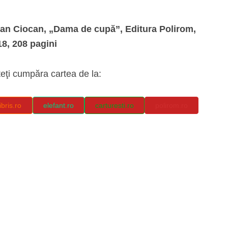
lian Ciocan, „Dama de cupă”, Editura Polirom,
8, 208 pagini
eţi cumpăra cartea de la:
libris.ro
elefant.ro
carturesti.ro
polirom.ro