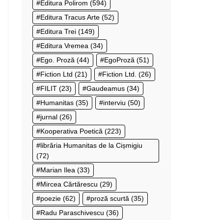
Editura Polirom
(594)
Editura Tracus Arte
(52)
Editura Trei
(149)
Editura Vremea
(34)
Ego. Proză
(44)
EgoProză
(51)
Fiction Ltd
(21)
Fiction Ltd.
(26)
FILIT
(23)
Gaudeamus
(34)
Humanitas
(35)
interviu
(50)
jurnal
(26)
Kooperativa Poetică
(223)
librăria Humanitas de la Cișmigiu
(72)
Marian Ilea
(33)
Mircea Cărtărescu
(29)
poezie
(62)
proză scurtă
(35)
Radu Paraschivescu
(36)