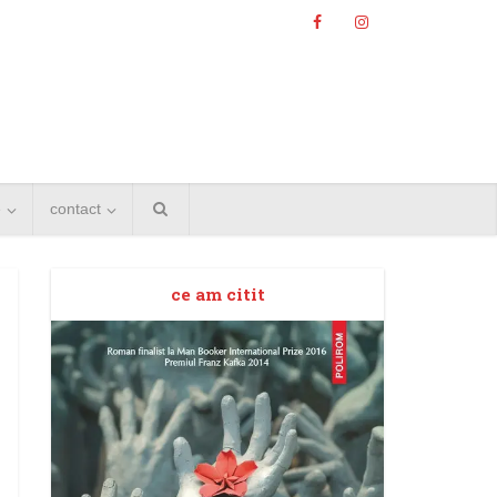
e
contact
ce am citit