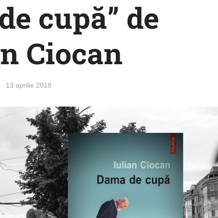
de cupă” de
an Ciocan
13 aprilie 2018