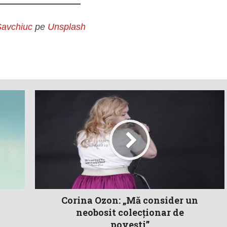
Savchiuc
pe
Unsplash
Corina Ozon: „Mă consider un
neobosit colecționar de
povești”