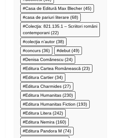
Casa de Editură Max Blecher
(45)
casa de pariuri literare
(68)
Colecţia: 821.135.1 – Scriitori români
contemporani
(22)
colecţia n’autor
(38)
concurs
(36)
debut
(49)
Denisa Comănescu
(24)
Editura Cartea Românească
(23)
Editura Cartier
(34)
Editura Charmides
(27)
Editura Humanitas
(230)
Editura Humanitas Fiction
(193)
Editura Litera
(242)
Editura Nemira
(160)
Editura Pandora M
(74)