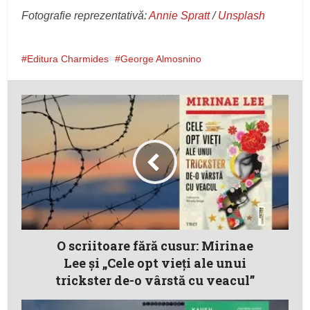
Fotografie reprezentativă:
Annie Spratt
/
Unsplash
Editura Charmides
George Almosnino
O scriitoare fără cusur: Mirinae
Lee și „Cele opt vieți ale unui
trickster de-o vârstă cu veacul”