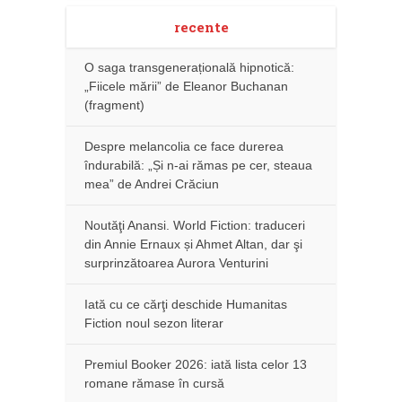
recente
O saga transgenerațională hipnotică:
„Fiicele mării” de Eleanor Buchanan
(fragment)
Despre melancolia ce face durerea
îndurabilă: „Și n-ai rămas pe cer, steaua
mea” de Andrei Crăciun
Noutăţi Anansi. World Fiction: traduceri
din Annie Ernaux și Ahmet Altan, dar şi
surprinzătoarea Aurora Venturini
Iată cu ce cărţi deschide Humanitas
Fiction noul sezon literar
Premiul Booker 2026: iată lista celor 13
romane rămase în cursă