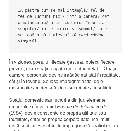
„A păstra cum se mai întâmplă/ fel de 
fel de lucruri mici/ într-o cameră/ cât 
o melancolie/ nici scop nici îndoiala 
scopului/ între uimire și somnul/ care 
se lasă pipăit aievea” 
(O casă rămâne 
singură)
.
În viziunea poetului, fiecare gest sau obiect, fiecare
prezență sau spațiu capătă un contur inefabil. Spațiul
camerei personale devine înrădăcinat atât în realitate,
cât și în reverie. Se lasă impregnat astfel de o
melancolie ambientală, de o securitate a insolitului.
Spațiul domestic sau lucrurile din jur, elemente
recurente și în volumul
Poeme din fotoliul verde
(1984), devin conștiente de propria utilitate sau
inutilitate, chiar de propria corporalitate. Mai mult
decât atât, aceste obiecte impregnează spațiul de un