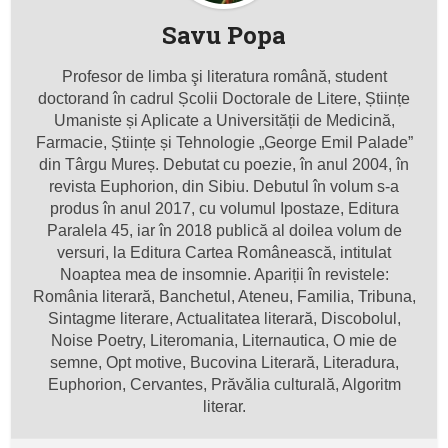
Savu Popa
Profesor de limba şi literatura română, student
doctorand în cadrul Școlii Doctorale de Litere, Științe
Umaniste și Aplicate a Universității de Medicină,
Farmacie, Științe și Tehnologie „George Emil Palade”
din Târgu Mureș. Debutat cu poezie, în anul 2004, în
revista Euphorion, din Sibiu. Debutul în volum s-a
produs în anul 2017, cu volumul Ipostaze, Editura
Paralela 45, iar în 2018 publică al doilea volum de
versuri, la Editura Cartea Românească, intitulat
Noaptea mea de insomnie. Apariții în revistele:
România literară, Banchetul, Ateneu, Familia, Tribuna,
Sintagme literare, Actualitatea literară, Discobolul,
Noise Poetry, Literomania, Liternautica, O mie de
semne, Opt motive, Bucovina Literară, Literadura,
Euphorion, Cervantes, Prăvălia culturală, Algoritm
literar.