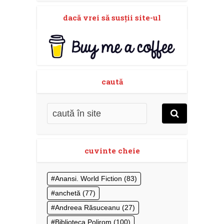
dacă vrei să susţii site-ul
caută
cuvinte cheie
Anansi. World Fiction
(83)
anchetă
(77)
Andreea Răsuceanu
(27)
Biblioteca Polirom
(100)