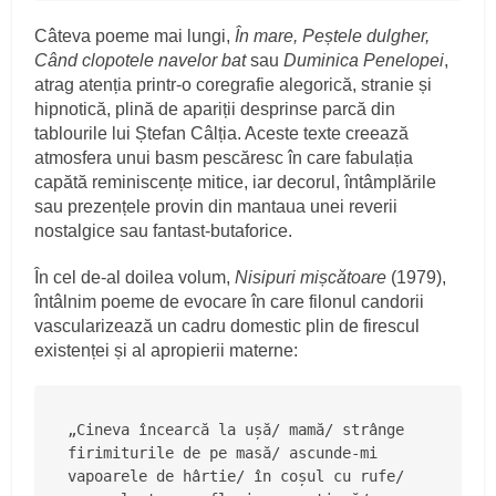
Câteva poeme mai lungi,
În mare, Peștele dulgher,
Când clopotele navelor bat
sau
Duminica Penelopei
,
atrag atenția printr-o coregrafie alegorică, stranie și
hipnotică, plină de apariții desprinse parcă din
tablourile lui Ștefan Câlția. Aceste texte creează
atmosfera unui basm pescăresc în care fabulația
capătă reminiscențe mitice, iar decorul, întâmplările
sau prezențele provin din mantaua unei reverii
nostalgice sau fantast-butaforice.
În cel de-al doilea volum,
Nisipuri mișcătoare
(1979),
întâlnim poeme de evocare în care filonul candorii
vascularizează un cadru domestic plin de firescul
existenței și al apropierii materne:
„Cineva încearcă la ușă/ mamă/ strânge 
firimiturile de pe masă/ ascunde-mi 
vapoarele de hârtie/ în coșul cu rufe/ 