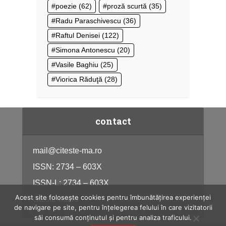
poezie
(62)
proză scurtă
(35)
Radu Paraschivescu
(36)
Raftul Denisei
(122)
Simona Antonescu
(20)
Vasile Baghiu
(25)
Viorica Răduţă
(28)
contact
mail@citeste-ma.ro
ISSN: 2734 – 603X
ISSN-L: 2734 – 603X
Acest site folosește cookies pentru îmbunătățirea experienței
citeste-ma.ro
de navigare pe site, pentru înțelegerea felului în care vizitatorii
săi consumă conținutul și pentru analiza traficului.