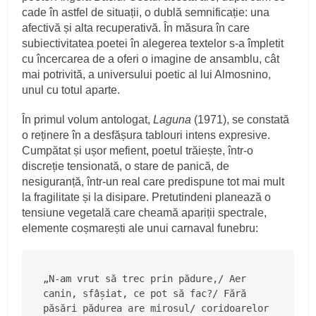
cade în astfel de situații, o dublă semnificație: una
afectivă și alta recuperativă. În măsura în care
subiectivitatea poetei în alegerea textelor s-a împletit
cu încercarea de a oferi o imagine de ansamblu, cât
mai potrivită, a universului poetic al lui Almosnino,
unul cu totul aparte.
În primul volum antologat,
Laguna
(1971), se constată
o reținere în a desfășura tablouri intens expresive.
Cumpătat și ușor mefient, poetul trăiește, într-o
discreție tensionată, o stare de panică, de
nesiguranță, într-un real care predispune tot mai mult
la fragilitate și la disipare. Pretutindeni planează o
tensiune vegetală care cheamă apariții spectrale,
elemente coșmarești ale unui carnaval funebru:
„N-am vrut să trec prin pădure,/ Aer 
canin, sfâșiat, ce pot să fac?/ Fără 
păsări pădurea are mirosul/ coridoarelor 