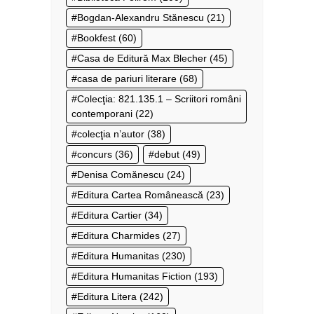
Bogdan-Alexandru Stănescu
(21)
Bookfest
(60)
Casa de Editură Max Blecher
(45)
casa de pariuri literare
(68)
Colecţia: 821.135.1 – Scriitori români
contemporani
(22)
colecţia n’autor
(38)
concurs
(36)
debut
(49)
Denisa Comănescu
(24)
Editura Cartea Românească
(23)
Editura Cartier
(34)
Editura Charmides
(27)
Editura Humanitas
(230)
Editura Humanitas Fiction
(193)
Editura Litera
(242)