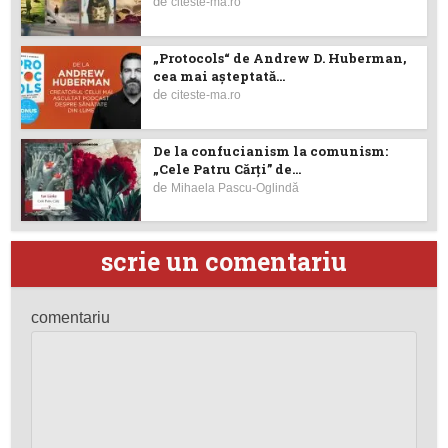
de
citeste-ma.ro
„Protocols“ de Andrew D. Huberman,
cea mai așteptată...
de
citeste-ma.ro
De la confucianism la comunism:
„Cele Patru Cărți” de...
de
Mihaela Pascu-Oglindă
scrie un comentariu
comentariu