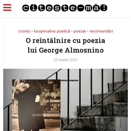
cronici
kooperativa poetică
poezie
recomandări
•
•
•
O reîntâlnire cu poezia
lui George Almosnino
25 martie 2025