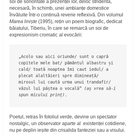
soi de sonoritate a prezenței lor, deloc stridentă,
necesară, în schimb, unei ambianțe domestice
învăluite într-o continuă reverie reflexivă. Din volumul
Marea liniște
(1995), rețin un poem biografic, dedicat
băiatului, Tiberiu, în care se remarcă un soi de
expresionism cromatic al evocării:
„Acolo sau aici oriunde/ sunt o capră 
copitele mele bat/ pământul albastru și 
cald/ toată noaptea îmi caut iedul/ a 
plecat alaltăieri spre dimineață/ 
mirosul lui caută urma unui trandafir/ 
văzul lui păștea o vocală” 
(aș vrea să-i 
spun micului prinț)
.
Poetul, retras în fotoliul verde, devine un spectator
nostalgic, un observator aparte al existenței cotidiene,
nu pe deplin ieșite din crisalida fanteziei sau a visului.