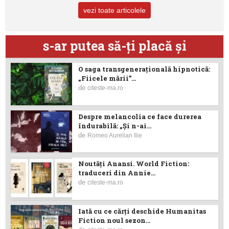
vezi toate articolele
s-ar putea să-ţi placă şi
O saga transgenerațională hipnotică:
„Fiicele mării”...
de
citeste-ma.ro
Despre melancolia ce face durerea
îndurabilă: „Și n-ai...
de
Romeo Aurelian Ilie
Noutăţi Anansi. World Fiction:
traduceri din Annie...
de
citeste-ma.ro
Iată cu ce cărţi deschide Humanitas
Fiction noul sezon...