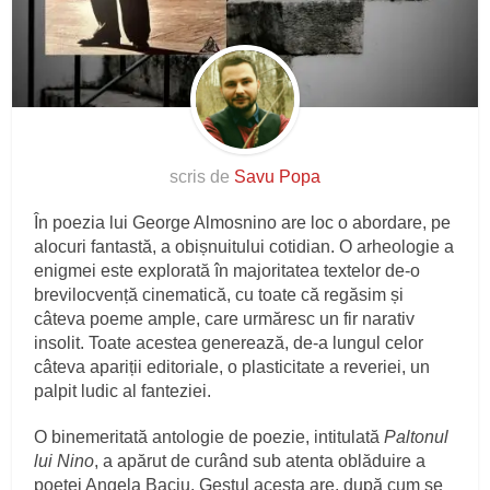
scris de
Savu Popa
În poezia lui George Almosnino are loc o abordare, pe
alocuri fantastă, a obișnuitului cotidian. O arheologie a
enigmei este explorată în majoritatea textelor de-o
brevilocvență cinematică, cu toate că regăsim și
câteva poeme ample, care urmăresc un fir narativ
insolit. Toate acestea generează, de-a lungul celor
câteva apariții editoriale, o plasticitate a reveriei, un
palpit ludic al fanteziei.
O binemeritată antologie de poezie, intitulată
Paltonul
lui Nino
, a apărut de curând sub atenta oblăduire a
poetei Angela Baciu. Gestul acesta are, după cum se