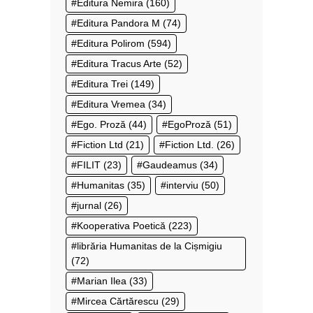
Editura Nemira
(160)
Editura Pandora M
(74)
Editura Polirom
(594)
Editura Tracus Arte
(52)
Editura Trei
(149)
Editura Vremea
(34)
Ego. Proză
(44)
EgoProză
(51)
Fiction Ltd
(21)
Fiction Ltd.
(26)
FILIT
(23)
Gaudeamus
(34)
Humanitas
(35)
interviu
(50)
jurnal
(26)
Kooperativa Poetică
(223)
librăria Humanitas de la Cișmigiu
(72)
Marian Ilea
(33)
Mircea Cărtărescu
(29)