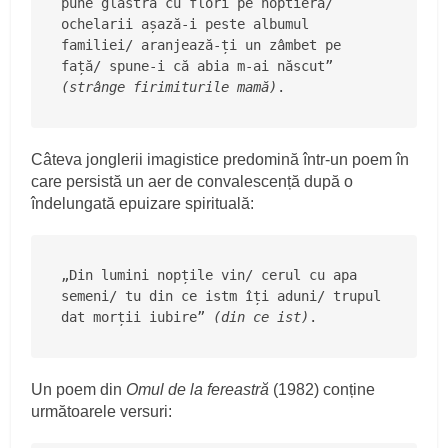
pune glastra cu flori pe noptieră/ 
ochelarii așază-i peste albumul 
familiei/ aranjează-ți un zâmbet pe 
față/ spune-i că abia m-ai născut” 
(strânge firimiturile mamă)
.
Câteva jonglerii imagistice predomină într-un poem în
care persistă un aer de convalescență după o
îndelungată epuizare spirituală:
„Din lumini nopțile vin/ cerul cu apa 
semeni/ tu din ce istm îți aduni/ trupul 
dat morții iubire” 
(din ce ist)
.   
Un poem din
Omul de la fereastră
(1982) conține
următoarele versuri: