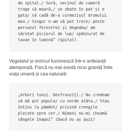
de spital./ Soră, vecinul de cameră 
trage să moară,/ se zbate în pat și e 
gata/ să cadă de-a curmezișul drumului 
meu./ Singur n-am să pot trece/ peste 
pervazul ferestrei și degeaba/ am 
sărutat piciorul de lup/ spânzurat de 
tavan în lumină” 
(Spital)
.
Vegetalul și oniricul fuzionează într-o ambianță
atemporală. Parcă nu mai există nicio graniță între
viața umană și cea naturală:
„Arbori tunși. Desfrunziți./ Nu credeam 
să mă pot popula/ cu verde atâta./ Stau 
întins la pământ/ privind crengile 
plecate spre cer./ Nimeni nu-mi cheamă 
sângele înapoi” 
(Dacă nu aș auzi)