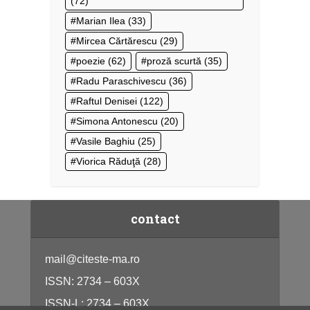
(72)
Marian Ilea
(33)
Mircea Cărtărescu
(29)
poezie
(62)
proză scurtă
(35)
Radu Paraschivescu
(36)
Raftul Denisei
(122)
Simona Antonescu
(20)
Vasile Baghiu
(25)
Viorica Răduţă
(28)
contact
mail@citeste-ma.ro
ISSN: 2734 – 603X
ISSN-L: 2734 – 603X