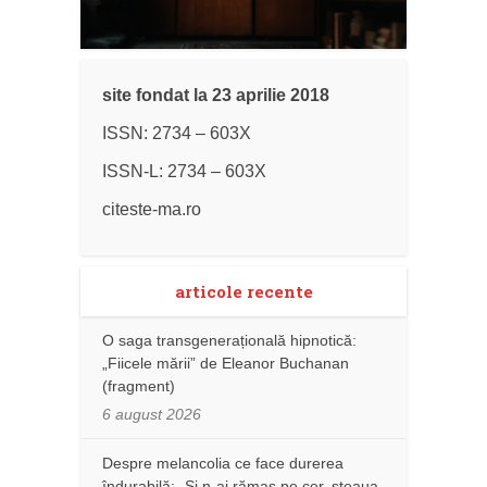
site fondat la 23 aprilie 2018
ISSN: 2734 – 603X
ISSN-L: 2734 – 603X
citeste-ma.ro
articole recente
O saga transgenerațională hipnotică:
„Fiicele mării” de Eleanor Buchanan
(fragment)
6 august 2026
Despre melancolia ce face durerea
îndurabilă: „Și n-ai rămas pe cer, steaua