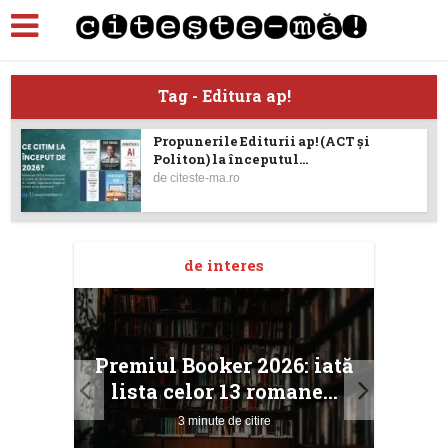
Tag - Editura ap!
Propunerile Editurii ap! (ACT și
Politon) la începutul...
de
citeste-ma.ro
de interes
taj
Ang
Premiul Booker 2026: iată
ile
Buc
lista celor 13 romane...
3 minute de citire