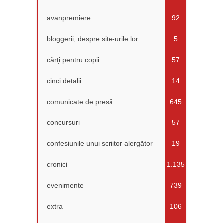
avanpremiere
92
bloggerii, despre site-urile lor
5
cărţi pentru copii
57
cinci detalii
14
comunicate de presă
645
concursuri
57
confesiunile unui scriitor alergător
19
cronici
1.135
evenimente
739
extra
106