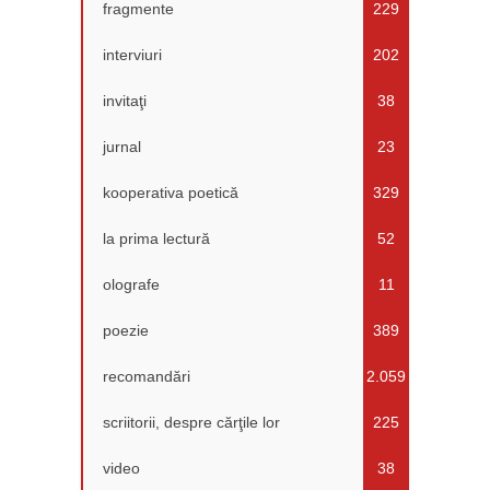
fragmente
229
interviuri
202
invitaţi
38
jurnal
23
kooperativa poetică
329
la prima lectură
52
olografe
11
poezie
389
recomandări
2.059
scriitorii, despre cărţile lor
225
video
38