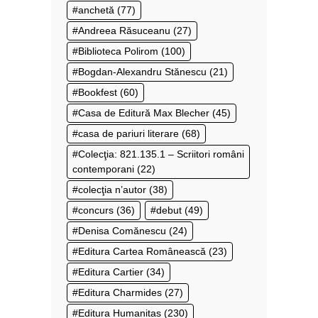
anchetă
(77)
Andreea Răsuceanu
(27)
Biblioteca Polirom
(100)
Bogdan-Alexandru Stănescu
(21)
Bookfest
(60)
Casa de Editură Max Blecher
(45)
casa de pariuri literare
(68)
Colecţia: 821.135.1 – Scriitori români
contemporani
(22)
colecţia n’autor
(38)
concurs
(36)
debut
(49)
Denisa Comănescu
(24)
Editura Cartea Românească
(23)
Editura Cartier
(34)
Editura Charmides
(27)
Editura Humanitas
(230)