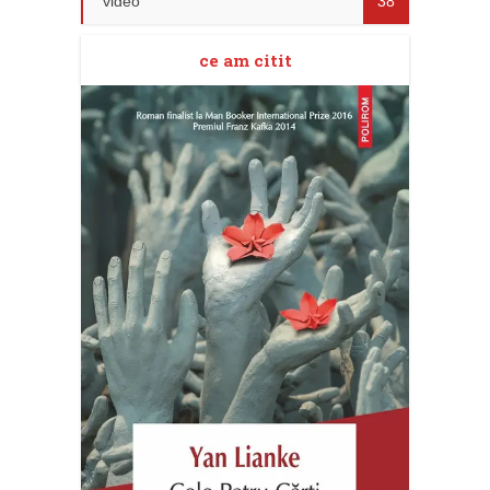
video
38
ce am citit