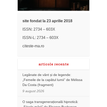
site fondat la 23 aprilie 2018
ISSN: 2734 – 603X
ISSN-L: 2734 – 603X
citeste-ma.ro
articole recente
Legănate de vânt și de legende:
„Femeile de la capătul lumii” de Mélissa
Da Costa (fragment)
9 august 2026
O saga transgenerațională hipnotică:
„Fiicele mării” de Eleanor Buchanan