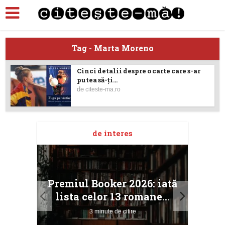
Tag - Marta Moreno
Cinci detalii despre o carte care s-ar
putea să-ţi...
de
citeste-ma.ro
de interes
taj
Ang
Premiul Booker 2026: iată
ile
Buc
lista celor 13 romane...
3 minute de citire