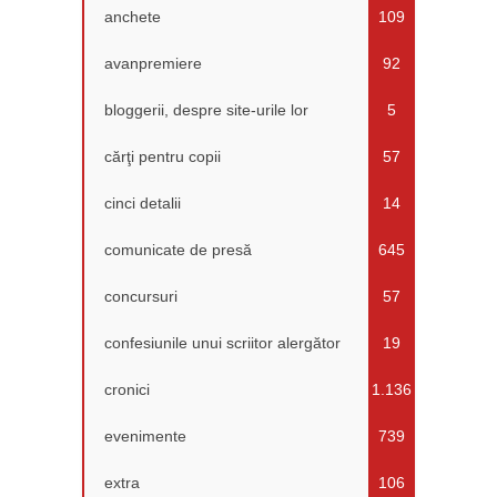
anchete
109
avanpremiere
92
bloggerii, despre site-urile lor
5
cărţi pentru copii
57
cinci detalii
14
comunicate de presă
645
concursuri
57
confesiunile unui scriitor alergător
19
cronici
1.136
evenimente
739
extra
106