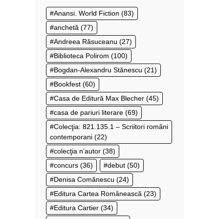
Anansi. World Fiction
(83)
anchetă
(77)
Andreea Răsuceanu
(27)
Biblioteca Polirom
(100)
Bogdan-Alexandru Stănescu
(21)
Bookfest
(60)
Casa de Editură Max Blecher
(45)
casa de pariuri literare
(69)
Colecţia: 821.135.1 – Scriitori români
contemporani
(22)
colecţia n’autor
(38)
concurs
(36)
debut
(50)
Denisa Comănescu
(24)
Editura Cartea Românească
(23)
Editura Cartier
(34)