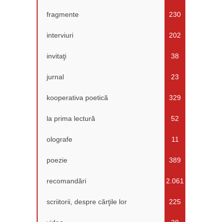
fragmente
230
interviuri
202
invitaţi
38
jurnal
23
kooperativa poetică
329
la prima lectură
52
olografe
11
poezie
389
recomandări
2.061
scriitorii, despre cărţile lor
225