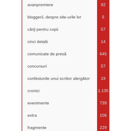
avanpremiere
92
bloggerii, despre site-urile lor
5
cărţi pentru copii
57
cinci detalii
14
comunicate de presă
645
concursuri
57
confesiunile unui scriitor alergător
19
cronici
1.135
evenimente
739
extra
106
fragmente
229