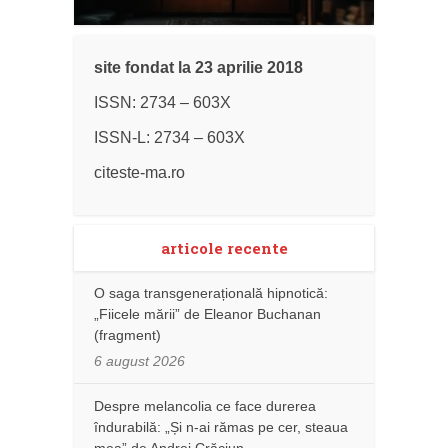
site fondat la 23 aprilie 2018
ISSN: 2734 – 603X
ISSN-L: 2734 – 603X
citeste-ma.ro
articole recente
O saga transgenerațională hipnotică:
„Fiicele mării” de Eleanor Buchanan
(fragment)
6 august 2026
Despre melancolia ce face durerea
îndurabilă: „Și n-ai rămas pe cer, steaua