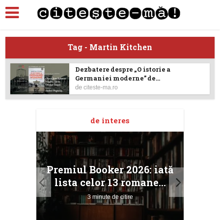
Tag - Martin Kitchen
Dezbatere despre „O istorie a
Germaniei moderne” de...
de
citeste-ma.ro
de interes
taj
Ang
Premiul Booker 2026: iată
ile
Buc
lista celor 13 romane...
3 minute de citire