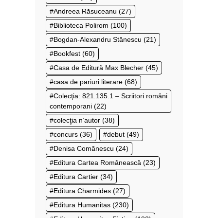
Andreea Răsuceanu
(27)
Biblioteca Polirom
(100)
Bogdan-Alexandru Stănescu
(21)
Bookfest
(60)
Casa de Editură Max Blecher
(45)
casa de pariuri literare
(68)
Colecţia: 821.135.1 – Scriitori români
contemporani
(22)
colecţia n’autor
(38)
concurs
(36)
debut
(49)
Denisa Comănescu
(24)
Editura Cartea Românească
(23)
Editura Cartier
(34)
Editura Charmides
(27)
Editura Humanitas
(230)