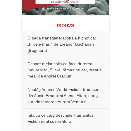
recente
O saga transgenerațională hipnotică:
„Fiicele mării” de Eleanor Buchanan
(fragment)
Despre melancolia ce face durerea
îndurabilă: „Și n-ai rămas pe cer, steaua
mea” de Andrei Crăciun
Noutăţi Anansi. World Fiction: traduceri
din Annie Ernaux și Ahmet Altan, dar şi
surprinzătoarea Aurora Venturini
Iată cu ce cărţi deschide Humanitas
Fiction noul sezon literar