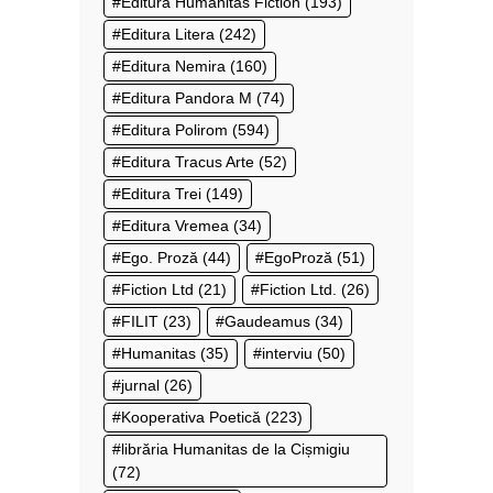
Editura Humanitas Fiction
(193)
Editura Litera
(242)
Editura Nemira
(160)
Editura Pandora M
(74)
Editura Polirom
(594)
Editura Tracus Arte
(52)
Editura Trei
(149)
Editura Vremea
(34)
Ego. Proză
(44)
EgoProză
(51)
Fiction Ltd
(21)
Fiction Ltd.
(26)
FILIT
(23)
Gaudeamus
(34)
Humanitas
(35)
interviu
(50)
jurnal
(26)
Kooperativa Poetică
(223)
librăria Humanitas de la Cișmigiu
(72)