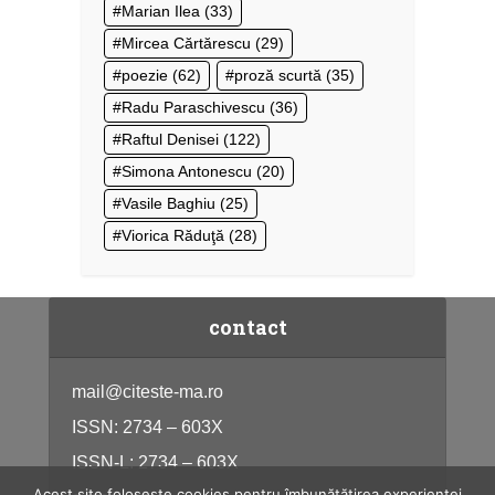
Marian Ilea
(33)
Mircea Cărtărescu
(29)
poezie
(62)
proză scurtă
(35)
Radu Paraschivescu
(36)
Raftul Denisei
(122)
Simona Antonescu
(20)
Vasile Baghiu
(25)
Viorica Răduţă
(28)
contact
mail@citeste-ma.ro
ISSN: 2734 – 603X
ISSN-L: 2734 – 603X
Acest site folosește cookies pentru îmbunătățirea experienței