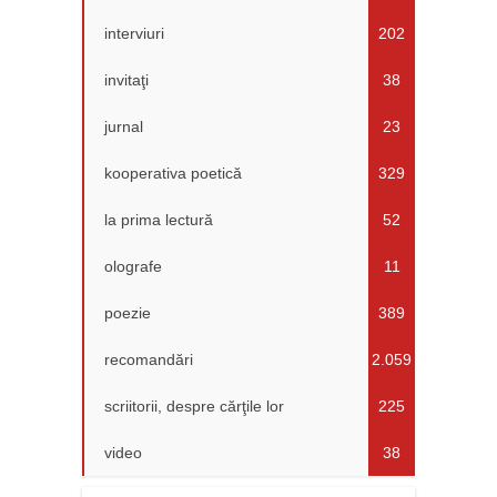
interviuri
202
invitaţi
38
jurnal
23
kooperativa poetică
329
la prima lectură
52
olografe
11
poezie
389
recomandări
2.059
scriitorii, despre cărţile lor
225
video
38