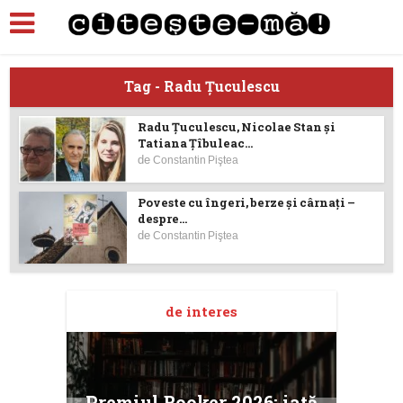
Tag - Radu Țuculescu
Radu Țuculescu, Nicolae Stan şi
Tatiana Ţîbuleac...
de
Constantin Piştea
Poveste cu îngeri, berze şi cârnaţi –
despre...
de
Constantin Piştea
de interes
taj
Ang
Premiul Booker 2026: iată