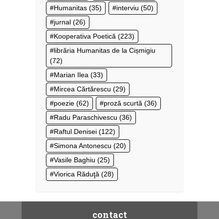
Humanitas
(35)
interviu
(50)
jurnal
(26)
Kooperativa Poetică
(223)
librăria Humanitas de la Cișmigiu
(72)
Marian Ilea
(33)
Mircea Cărtărescu
(29)
poezie
(62)
proză scurtă
(36)
Radu Paraschivescu
(36)
Raftul Denisei
(122)
Simona Antonescu
(20)
Vasile Baghiu
(25)
Viorica Răduţă
(28)
contact