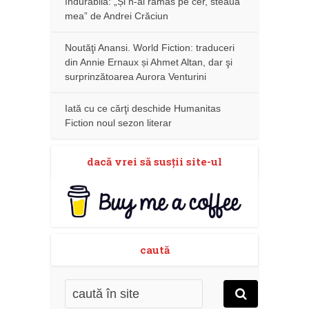
îndurabilă: „Și n-ai rămas pe cer, steaua
mea” de Andrei Crăciun
Noutăţi Anansi. World Fiction: traduceri
din Annie Ernaux și Ahmet Altan, dar şi
surprinzătoarea Aurora Venturini
Iată cu ce cărţi deschide Humanitas
Fiction noul sezon literar
dacă vrei să susţii site-ul
caută