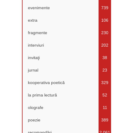
evenimente
739
extra
106
fragmente
230
interviuri
202
invitaţi
38
jurnal
23
kooperativa poetică
329
la prima lectură
52
olografe
11
poezie
389
recomandări
2.061