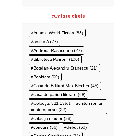
cuvinte cheie
Anansi. World Fiction
(83)
anchetă
(77)
Andreea Răsuceanu
(27)
Biblioteca Polirom
(100)
Bogdan-Alexandru Stănescu
(21)
Bookfest
(60)
Casa de Editură Max Blecher
(45)
casa de pariuri literare
(69)
Colecţia: 821.135.1 – Scriitori români
contemporani
(22)
colecţia n’autor
(38)
concurs
(36)
debut
(50)