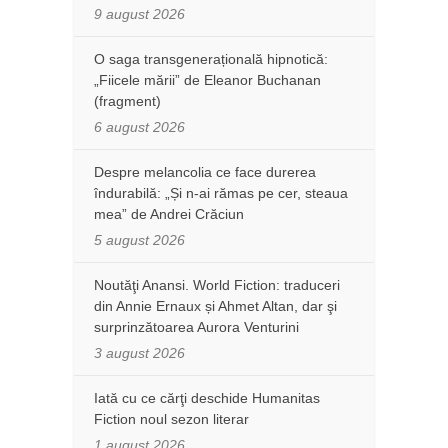
9 august 2026
O saga transgenerațională hipnotică:
„Fiicele mării” de Eleanor Buchanan
(fragment)
6 august 2026
Despre melancolia ce face durerea
îndurabilă: „Și n-ai rămas pe cer, steaua
mea” de Andrei Crăciun
5 august 2026
Noutăţi Anansi. World Fiction: traduceri
din Annie Ernaux și Ahmet Altan, dar şi
surprinzătoarea Aurora Venturini
3 august 2026
Iată cu ce cărţi deschide Humanitas
Fiction noul sezon literar
1 august 2026