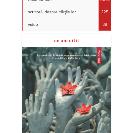
scriitorii, despre cărţile lor
225
video
38
ce am citit