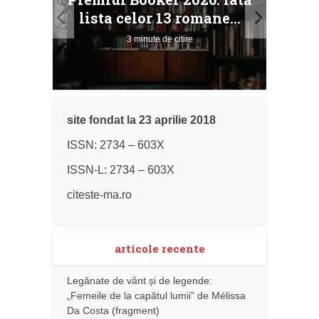
ile
Buc
lista celor 13 romane...
3 minute de citire
site fondat la 23 aprilie 2018
ISSN: 2734 – 603X
ISSN-L: 2734 – 603X
citeste-ma.ro
articole recente
Legănate de vânt și de legende:
„Femeile de la capătul lumii” de Mélissa
Da Costa (fragment)