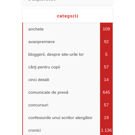
categorii
anchete
109
avanpremiere
92
bloggerii, despre site-urile lor
5
cărţi pentru copii
57
cinci detalii
14
comunicate de presă
645
concursuri
57
confesiunile unui scriitor alergător
19
cronici
1.136