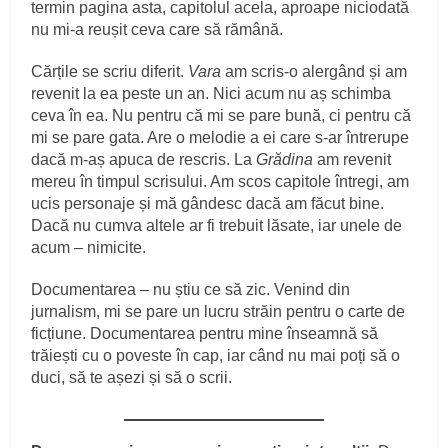
termin pagina asta, capitolul acela, aproape niciodată
nu mi-a reușit ceva care să rămână.
Cărțile se scriu diferit.
Vara
am scris-o alergând și am
revenit la ea peste un an. Nici acum nu aș schimba
ceva în ea. Nu pentru că mi se pare bună, ci pentru că
mi se pare gata. Are o melodie a ei care s-ar întrerupe
dacă m-aș apuca de rescris. La
Grădina
am revenit
mereu în timpul scrisului. Am scos capitole întregi, am
ucis personaje și mă gândesc dacă am făcut bine.
Dacă nu cumva altele ar fi trebuit lăsate, iar unele de
acum – nimicite.
Documentarea – nu știu ce să zic. Venind din
jurnalism, mi se pare un lucru străin pentru o carte de
ficțiune. Documentarea pentru mine înseamnă să
trăiești cu o poveste în cap, iar când nu mai poți să o
duci, să te așezi și să o scrii.