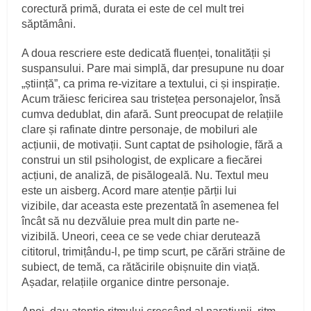
corectură primă, durata ei este de cel mult trei
săptămâni.
A doua rescriere este dedicată fluenței, tonalității și
suspansului. Pare mai simplă, dar presupune nu doar
„știință”, ca prima re-vizitare a textului, ci și inspirație.
Acum trăiesc fericirea sau tristețea personajelor, însă
cumva dedublat, din afară. Sunt preocupat de relațiile
clare și rafinate dintre personaje, de mobiluri ale
acțiunii, de motivații. Sunt captat de psihologie, fără a
construi un stil psihologist, de explicare a fiecărei
acțiuni, de analiză, de pisălogeală. Nu. Textul meu
este un aisberg. Acord mare atenție părții lui
vizibile, dar aceasta este prezentată în asemenea fel
încât să nu dezvăluie prea mult din parte ne-
vizibilă. Uneori, ceea ce se vede chiar derutează
cititorul, trimițându-l, pe timp scurt, pe cărări străine de
subiect, de temă, ca rătăcirile obișnuite din viață.
Așadar, relațiile organice dintre personaje.