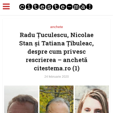
anchete
Radu Țuculescu, Nicolae
Stan şi Tatiana Ţîbuleac,
despre cum privesc
rescrierea – anchetă
citestema.ro (1)
24 februarie 2020