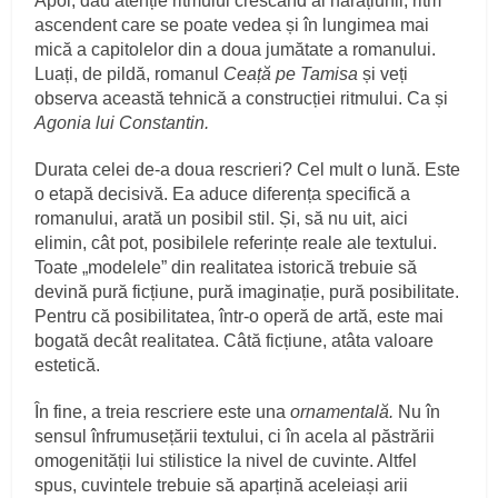
Apoi, dau atenție ritmului crescând al narațiunii, ritm
ascendent care se poate vedea și în lungimea mai
mică a capitolelor din a doua jumătate a romanului.
Luați, de pildă, romanul
Ceață pe Tamisa
și veți
observa această tehnică a construcției ritmului. Ca și
Agonia lui Constantin.
Durata celei de-a doua rescrieri? Cel mult o lună. Este
o etapă decisivă. Ea aduce diferența specifică a
romanului, arată un posibil stil. Și, să nu uit, aici
elimin, cât pot, posibilele referințe reale ale textului.
Toate „modelele” din realitatea istorică trebuie să
devină pură ficțiune, pură imaginație, pură posibilitate.
Pentru că posibilitatea, într-o operă de artă, este mai
bogată decât realitatea. Câtă ficțiune, atâta valoare
estetică.
În fine, a treia rescriere este una
ornamentală.
Nu în
sensul înfrumusețării textului, ci în acela al păstrării
omogenității lui stilistice la nivel de cuvinte. Altfel
spus, cuvintele trebuie să aparțină aceleiași arii