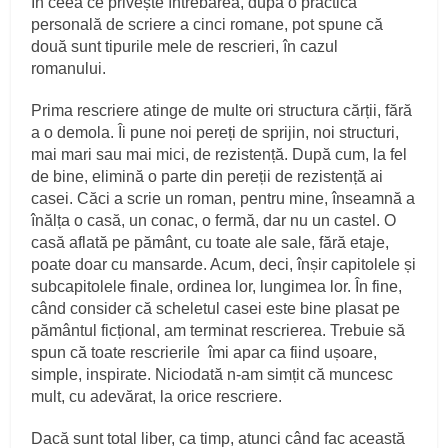
În ceea ce privește întrebarea, după o practică
personală de scriere a cinci romane, pot spune că
două sunt tipurile mele de rescrieri, în cazul
romanului.
Prima rescriere atinge de multe ori structura cărții, fără
a o demola. Îi pune noi pereți de sprijin, noi structuri,
mai mari sau mai mici, de rezistență. După cum, la fel
de bine, elimină o parte din pereții de rezistență ai
casei. Căci a scrie un roman, pentru mine, înseamnă a
înălța o casă, un conac, o fermă, dar nu un castel. O
casă aflată pe pământ, cu toate ale sale, fără etaje,
poate doar cu mansarde. Acum, deci, înșir capitolele și
subcapitolele finale, ordinea lor, lungimea lor. În fine,
când consider că scheletul casei este bine plasat pe
pământul ficțional, am terminat rescrierea. Trebuie să
spun că toate rescrierile îmi apar ca fiind ușoare,
simple, inspirate. Niciodată n-am simțit că muncesc
mult, cu adevărat, la orice rescriere.
Dacă sunt total liber, ca timp, atunci când fac această