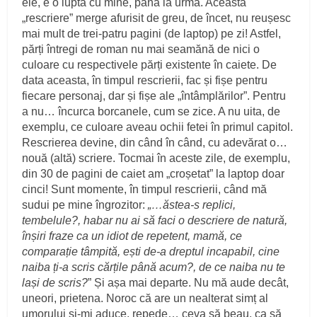
ele, e o luptă cu mine, până la urmă. Această
„rescriere” merge afurisit de greu, de încet, nu reușesc
mai mult de trei-patru pagini (de laptop) pe zi! Astfel,
părți întregi de roman nu mai seamănă de nici o
culoare cu respectivele părți existente în caiete. De
data aceasta, în timpul rescrierii, fac și fișe pentru
fiecare personaj, dar și fișe ale „întâmplărilor”. Pentru
a nu… încurca borcanele, cum se zice. A nu uita, de
exemplu, ce culoare aveau ochii fetei în primul capitol.
Rescrierea devine, din când în când, cu adevărat o…
nouă (altă) scriere. Tocmai în aceste zile, de exemplu,
din 30 de pagini de caiet am „croșetat” la laptop doar
cinci! Sunt momente, în timpul rescrierii, când mă
sudui pe mine îngrozitor:
„…ăstea-s replici,
tembelule?, habar nu ai să faci o descriere de natură,
înșiri fraze ca un idiot de repetent, mamă, ce
comparație tâmpită, ești de-a dreptul incapabil, cine
naiba ți-a scris cărțile până acum?, de ce naiba nu te
lași de scris?
” Și așa mai departe. Nu mă aude decât,
uneori, prietena. Noroc că are un nealterat simț al
umorului și-mi aduce, repede… ceva să beau, ca să