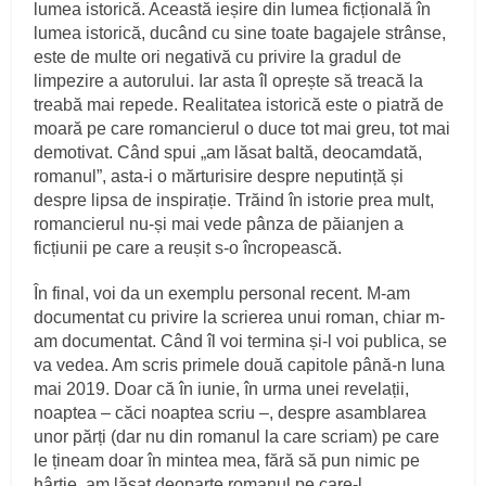
lumea istorică. Această ieșire din lumea ficțională în
lumea istorică, ducând cu sine toate bagajele strânse,
este de multe ori negativă cu privire la gradul de
limpezire a autorului. Iar asta îl oprește să treacă la
treabă mai repede. Realitatea istorică este o piatră de
moară pe care romancierul o duce tot mai greu, tot mai
demotivat. Când spui „am lăsat baltă, deocamdată,
romanul”, asta-i o mărturisire despre neputință și
despre lipsa de inspirație. Trăind în istorie prea mult,
romancierul nu-și mai vede pânza de păianjen a
ficțiunii pe care a reușit s-o încropească.
În final, voi da un exemplu personal recent. M-am
documentat cu privire la scrierea unui roman, chiar m-
am documentat. Când îl voi termina și-l voi publica, se
va vedea. Am scris primele două capitole până-n luna
mai 2019. Doar că în iunie, în urma unei revelații,
noaptea – căci noaptea scriu –, despre asamblarea
unor părți (dar nu din romanul la care scriam) pe care
le țineam doar în mintea mea, fără să pun nimic pe
hârtie, am lăsat deoparte romanul pe care-l