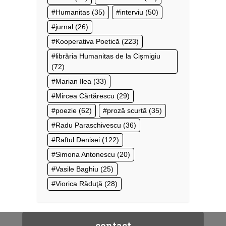
Humanitas
(35)
interviu
(50)
jurnal
(26)
Kooperativa Poetică
(223)
librăria Humanitas de la Cișmigiu
(72)
Marian Ilea
(33)
Mircea Cărtărescu
(29)
poezie
(62)
proză scurtă
(35)
Radu Paraschivescu
(36)
Raftul Denisei
(122)
Simona Antonescu
(20)
Vasile Baghiu
(25)
Viorica Răduţă
(28)
contact