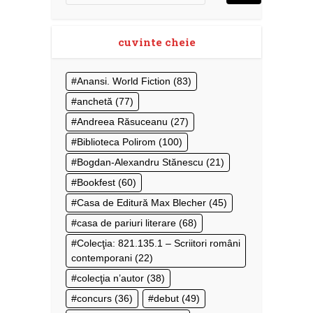
cuvinte cheie
Anansi. World Fiction
(83)
anchetă
(77)
Andreea Răsuceanu
(27)
Biblioteca Polirom
(100)
Bogdan-Alexandru Stănescu
(21)
Bookfest
(60)
Casa de Editură Max Blecher
(45)
casa de pariuri literare
(68)
Colecţia: 821.135.1 – Scriitori români
contemporani
(22)
colecţia n’autor
(38)
concurs
(36)
debut
(49)