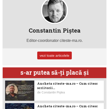
Constantin Piştea
Editor-coordonator citeste-ma.ro.
vezi toate articolele
s-ar putea să-ţi placă şi
Ancheta citeste-ma.ro – Cum citesc
scriitorii...
de
Constantin Piştea
Ancheta citeste-ma.ro – Cum citesc