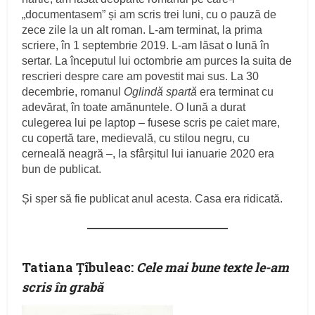
„documentasem” și am scris trei luni, cu o pauză de
zece zile la un alt roman. L-am terminat, la prima
scriere, în 1 septembrie 2019. L-am lăsat o lună în
sertar. La începutul lui octombrie am purces la suita de
rescrieri despre care am povestit mai sus. La 30
decembrie, romanul
Oglindă spartă
era terminat cu
adevărat, în toate amănuntele. O lună a durat
culegerea lui pe laptop – fusese scris pe caiet mare,
cu copertă tare, medievală, cu stilou negru, cu
cerneală neagră –, la sfârșitul lui ianuarie 2020 era
bun de publicat.
Și sper să fie publicat anul acesta. Casa era ridicată.
Tatiana Ţîbuleac:
Cele mai bune texte le-am
scris în grabă