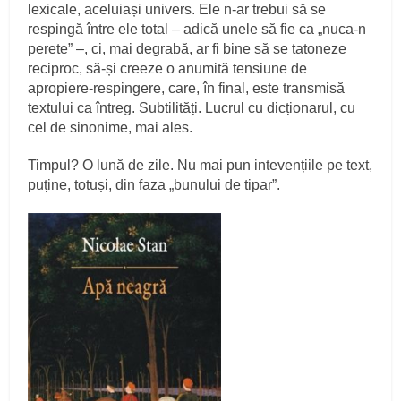
lexicale, aceluiași univers. Ele n-ar trebui să se
respingă între ele total – adică unele să fie ca „nuca-n
perete” –, ci, mai degrabă, ar fi bine să se tatoneze
reciproc, să-și creeze o anumită tensiune de
apropiere-respingere, care, în final, este transmisă
textului ca întreg. Subtilități. Lucrul cu dicționarul, cu
cel de sinonime, mai ales.
Timpul? O lună de zile. Nu mai pun intevențiile pe text,
puține, totuși, din faza „bunului de tipar”.