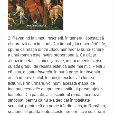
2. Revenind la timpul rescrierii, în general, constat că
el durează cam trei luni. Dar timpul „documentării”? Aș
spune că relația dintre „documentare” și buna-scriere
a unui roman este invers proporțională. Cu cât te
afunzi în detalii istorice și reale, în documente scrise,
cu atât gradul de reușită estetică este mai mic. Pentru
că, așa, dispare
invenția
, în bună parte. Iar invenția,
adică imprevizibilul, locuiește exclusiv în lumea
ficțiunii. Prin urmare, voi numi această etapă, de
început,
meditație
asupra temei-stilului-personajelor-
liantelor. Din păcate, aici, scriitorul român lucrează
sincopat, pentru că nu s-a dedicat în totalitate
scrisului, pentru că nu poate trăi din scris, în România,
și-atunci el poartă toate aceste urme-relicve cu sine, în