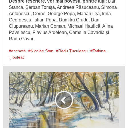
Despre rescriere, vor mai povesti, printre alţii:
Dan
Stanca, Şerban Tomşa, Andreea Răsuceanu, Simona
Antonescu, Cornel George Popa, Marian Ilea, Irina
Georgescu, Iulian Popa, Dumitru Crudu, Dan
Ciupureanu, Marian Coman, Michael Haulică, Alina
Pavelescu, Flavius Ardelean, Camelia Cavadia şi
Radu Găvan.
anchetă
Nicolae Stan
Radu Țuculescu
Tatiana
Ţîbuleac