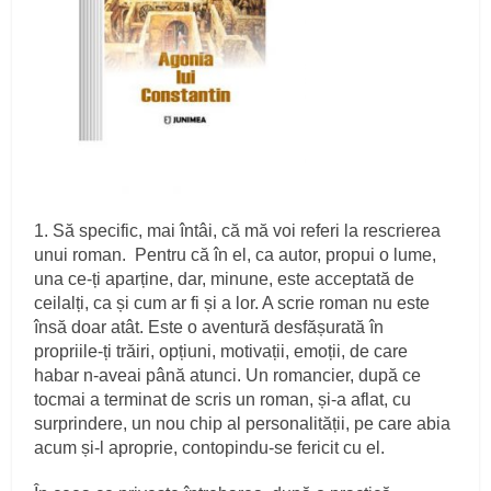
1. Să specific, mai întâi, că mă voi referi la rescrierea
unui roman. Pentru că în el, ca autor, propui o lume,
una ce-ți aparține, dar, minune, este acceptată de
ceilalți, ca și cum ar fi și a lor. A scrie roman nu este
însă doar atât. Este o aventură desfășurată în
propriile-ți trăiri, opțiuni, motivații, emoții, de care
habar n-aveai până atunci. Un romancier, după ce
tocmai a terminat de scris un roman, și-a aflat, cu
surprindere, un nou chip al personalității, pe care abia
acum și-l aproprie, contopindu-se fericit cu el.