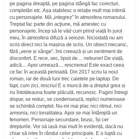
pe pagina dreaptă, pe pagina stângă fac corecturi,
completări etc. Așa stabilesc o relație mult mai intimă
cu personajele. Mă „integrez” în atmosfera romanului.
Treptat fac parte din acţiune, mă amestec cu
personajele, încep să le văd cum prind viață în jurul
meu, în atmosfera difuză a veiozei. Niciodată nu am
scris direct nici la mașina de scris. Un obiect mecanic,
fără „vene și sânge”, îmi creează și un sentiment de
disconfort. E rece, sec, lipsit de… nebunie! De viață,
adică… Apoi urmează… rescrierea! Este exact ceea
ce fac în această perioadă. Din 2017 scriu la noul
roman, iar de două luni trec caietele pe laptop. De
fapt, cum zici, rescriu! E o muncă de-a dreptul grea și
nu întotdeauna foarte plăcută, recunosc. Pagini întregi
dispar, se reduc, se condensează, replici numeroase
se schimbă complet. Nu-mi mai plac nici ritmul, nici
armonia, nici tonalitatea. Apoi se mai întâmplă un
fenomen. Personaje secundare, brusc, își cer
drepturile. Vor să iasă mai mult în evidență, dacă nu
chiar să intre în rândul celor principale. E o luptă cu