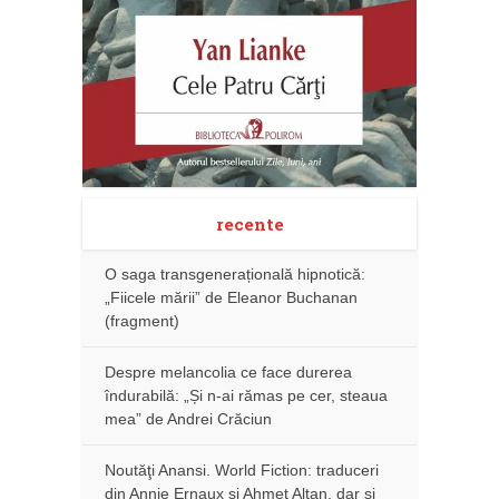
recente
O saga transgenerațională hipnotică:
„Fiicele mării” de Eleanor Buchanan
(fragment)
Despre melancolia ce face durerea
îndurabilă: „Și n-ai rămas pe cer, steaua
mea” de Andrei Crăciun
Noutăţi Anansi. World Fiction: traduceri
din Annie Ernaux și Ahmet Altan, dar şi