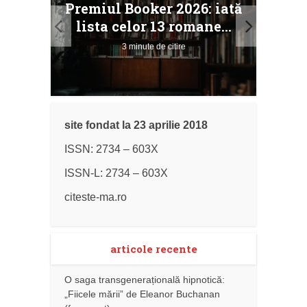
Premiul Booker 2026: iată
ile
Buc
lista celor 13 romane...
3 minute de citire
site fondat la 23 aprilie 2018
ISSN: 2734 – 603X
ISSN-L: 2734 – 603X
citeste-ma.ro
articole recente
O saga transgenerațională hipnotică:
„Fiicele mării” de Eleanor Buchanan