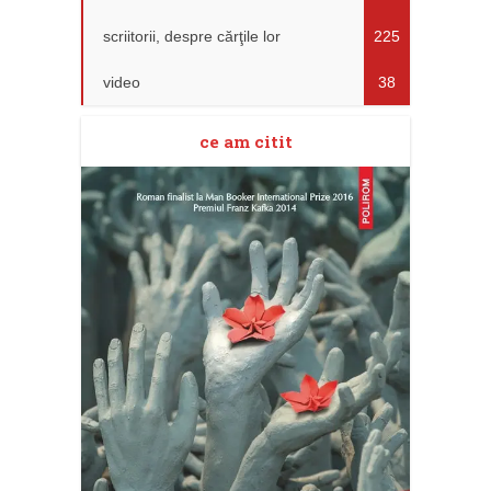
scriitorii, despre cărţile lor
225
video
38
ce am citit