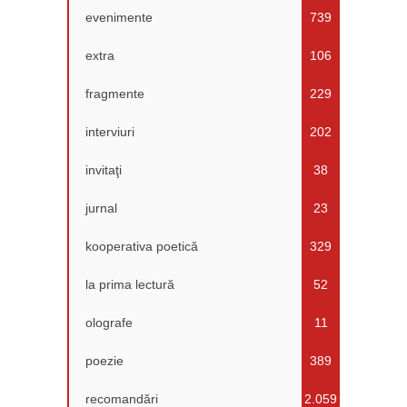
evenimente
739
extra
106
fragmente
229
interviuri
202
invitaţi
38
jurnal
23
kooperativa poetică
329
la prima lectură
52
olografe
11
poezie
389
recomandări
2.059