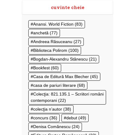
cuvinte cheie
Anansi. World Fiction
(83)
anchetă
(77)
Andreea Răsuceanu
(27)
Biblioteca Polirom
(100)
Bogdan-Alexandru Stănescu
(21)
Bookfest
(60)
Casa de Editură Max Blecher
(45)
casa de pariuri literare
(68)
Colecţia: 821.135.1 – Scriitori români
contemporani
(22)
colecţia n’autor
(38)
concurs
(36)
debut
(49)
Denisa Comănescu
(24)