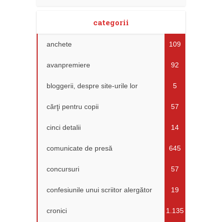
categorii
anchete
109
avanpremiere
92
bloggerii, despre site-urile lor
5
cărţi pentru copii
57
cinci detalii
14
comunicate de presă
645
concursuri
57
confesiunile unui scriitor alergător
19
cronici
1.135