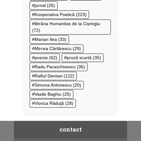
jurnal
(26)
Kooperativa Poetică
(223)
librăria Humanitas de la Cișmigiu
(72)
Marian Ilea
(33)
Mircea Cărtărescu
(29)
poezie
(62)
proză scurtă
(35)
Radu Paraschivescu
(36)
Raftul Denisei
(122)
Simona Antonescu
(20)
Vasile Baghiu
(25)
Viorica Răduţă
(28)
contact