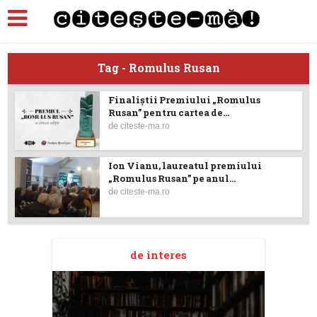
Tag - Romulus Rusan
Finaliștii Premiului „Romulus
Rusan” pentru cartea de...
de
citeste-ma.ro
Ion Vianu, laureatul premiului
„Romulus Rusan” pe anul...
de
citeste-ma.ro
de interes
taj
Ang