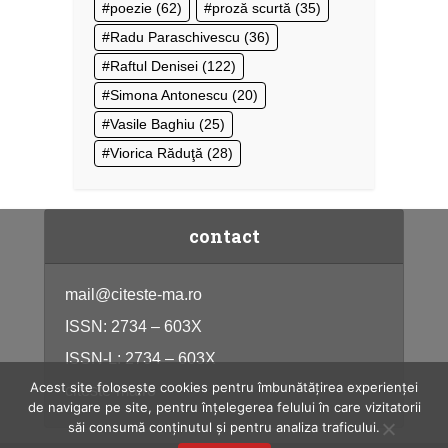
poezie
(62)
proză scurtă
(35)
Radu Paraschivescu
(36)
Raftul Denisei
(122)
Simona Antonescu
(20)
Vasile Baghiu
(25)
Viorica Răduţă
(28)
contact
mail@citeste-ma.ro
ISSN: 2734 – 603X
ISSN-L: 2734 – 603X
Acest site folosește cookies pentru îmbunătățirea experienței
citeste-ma.ro
de navigare pe site, pentru înțelegerea felului în care vizitatorii
săi consumă conținutul și pentru analiza traficului.