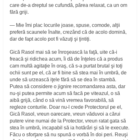
care de‑a dreptul se cufundă, părea relaxat, ca un om
fără griji.
— Mie îmi plac locurile joase, spuse, comode, alţii
preferă scaunele înalte, crezând că de acolo domină,
dar de fapt acolo pot fi văzuţi şi ţintiţi.
Gică Rasol mai să se înroşească la faţă, uite că‑i
freacă şi ridichea acum, îi dă de înţeles că a produs
cam multă agitaţie în oraş, că s‑a purtat brutal şi toţi
ochii sunt pe el, că ar fi bine să stea mai în umbră, de
unde să urzească iţele fără să se dea în stambă.
Putea să considere o jignire recomandarea asta, dar
nu‑şi putea permite acum să facă pe viteazul, o să
aibă grijă, când o să vină vremea favorabilă, să
regleze conturile. Doar nu‑l crede Protectorul pe el,
Gică Rasol, vreun oarecare, vreun văduvoi a cărui
putere vine numai de la Protector, vreun ratat gata să
stea în umbră, incapabil să ia hotărâri şi să le execute.
Făcu o sforţare să nu spună o vorbă în doi peri. Reuşi