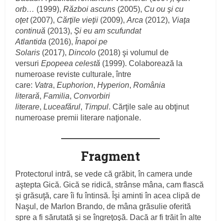
orb…
(1999),
Război ascuns
(2005),
Cu ou şi cu
oţet
(2007),
Cărţile vieţii
(2009),
Arca
(2012),
Viaţa
continuă
(2013),
Şi eu am scufundat
Atlantida
(2016),
Înapoi pe
Solaris
(2017),
Dincolo
(2018) şi volumul de
versuri
Epopeea celestă
(1999). Colaborează la
numeroase reviste culturale, între
care:
Vatra
,
Euphorion
,
Hyperion
,
România
literară
,
Familia
,
Convorbiri
literare
,
Luceafărul
,
Timpul
. Cărţile sale au obţinut
numeroase premii literare naţionale.
Fragment
Protectorul intră, se vede că grăbit, în camera unde
aştepta Gică. Gică se ridică, strânse mâna, cam flască
şi grăsuţă, care îi fu întinsă. Îşi aminti în acea clipă de
Naşul, de Marlon Brando, de mâna grăsulie oferită
spre a fi sărutată şi se îngreţoşă. Dacă ar fi trăit în alte