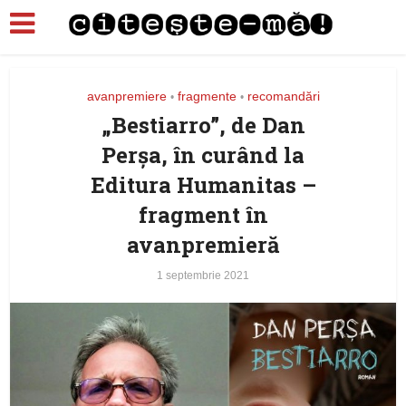
avanpremiere
fragmente
recomandări
•
•
„Bestiarro”, de Dan
Perşa, în curând la
Editura Humanitas –
fragment în
avanpremieră
1 septembrie 2021