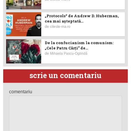
„Protocols“ de Andrew D. Huberman,
cea mai așteptată...
de
citeste-ma.ro
De la confucianism la comunism:
„Cele Patru Cărți” de...
de
Mihaela Pascu-Oglindă
scrie un comentariu
comentariu