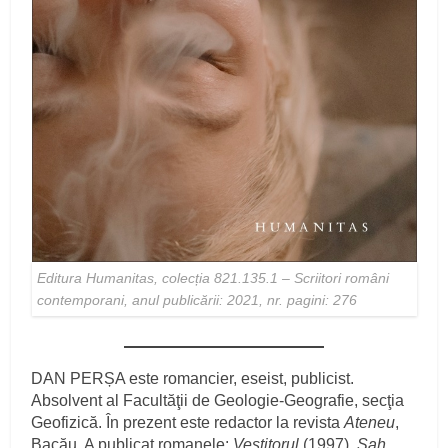
Editura Humanitas, colecția 821.135.1 – Scriitori români
contemporani
,
anul publicării: 2021, nr. pagini: 276
DAN PERȘA este romancier, eseist, publicist.
Absolvent al Facultăţii de Geologie-Geografie, secţia
Geofizică. În prezent este redactor la revista
Ateneu
,
Bacău. A publicat romanele:
Vestitorul
(1997),
Şah