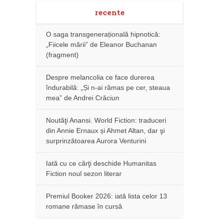
recente
O saga transgenerațională hipnotică:
„Fiicele mării” de Eleanor Buchanan
(fragment)
Despre melancolia ce face durerea
îndurabilă: „Și n-ai rămas pe cer, steaua
mea” de Andrei Crăciun
Noutăţi Anansi. World Fiction: traduceri
din Annie Ernaux și Ahmet Altan, dar şi
surprinzătoarea Aurora Venturini
Iată cu ce cărţi deschide Humanitas
Fiction noul sezon literar
Premiul Booker 2026: iată lista celor 13
romane rămase în cursă