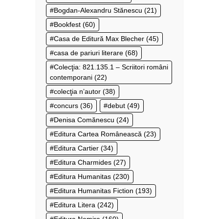
Bogdan-Alexandru Stănescu
(21)
Bookfest
(60)
Casa de Editură Max Blecher
(45)
casa de pariuri literare
(68)
Colecţia: 821.135.1 – Scriitori români
contemporani
(22)
colecţia n’autor
(38)
concurs
(36)
debut
(49)
Denisa Comănescu
(24)
Editura Cartea Românească
(23)
Editura Cartier
(34)
Editura Charmides
(27)
Editura Humanitas
(230)
Editura Humanitas Fiction
(193)
Editura Litera
(242)