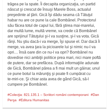
trăgea pe la spate. Îi decapita organizaţia, un partid
născut şi crescut de însuşi Marele Boss, actualul
preşedinte al ţării. Gică îşi dădu seama că Tătuţul
habar nu are ce pune la cale Bombănel. Protectorul
său făcea totul de capul lui, fără ştirea mai‑marelui,
dar multă lume, multă vreme, va crede că Bombănel
are sprijinul Tătuţului şi‑l va susţine, şi‑l va vota. Gică
rânji. Nu ştiu dacă‑i va merge, îşi spuse el. Dar dacă îi
merge, va avea ţara la picioarele lui şi nimic nu‑l va
opri… însă oare din ce nu‑l va opri? Bombănel nu
dovedise nici ambiţii politice prea mari, nici mare poftă
de putere, dar se prefăcea. După informaţiile adunate
de Gică, Bombănel părea a fi mai mult un găinar, unul
ce pune botul la mărunţiş şi poate fi cumpărat cu
te‑miri‑ce. Şi chiar asta avea de gând Gică, să‑l
cumpere pe Bombănel.
Colecţia: 821.135.1 – Scriitori români contemporani
Dan
Perşa
Editura Humanitas