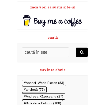
dacă vrei să susţii site-ul
caută
cuvinte cheie
Anansi. World Fiction
(83)
anchetă
(77)
Andreea Răsuceanu
(27)
Biblioteca Polirom
(100)