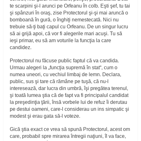
te scarpini şi‑l arunci pe Orfeanu în colb. Eşti şef, tu tai
şi spânzuri în oraş, zise Protectorul şi‑şi mai aruncă o
bomboană în gură, o înghiţi nemestecată. Nici nu
trebuie să‑ţi baţi capul cu Orfeanu. De un singur lucru
să ai grijă apoi, că vor fi alegerile mari acuşi. Tu să
ieşi primar, eu să am voturile la funcţia la care
candidez.
Protectorul nu făcuse public faptul că va candida.
Urmau alegeri la „funcţia supremă în stat“, cum o
numea uneori, cu vechiul limbaj de lemn. Declara,
public, sus şi tare că rămâne pe tuşă, că nu‑l
interesează, dar lucra din umbră, îşi pregătea terenul,
şi toată lumea ştia că de fapt va fi principalul candidat
la preşedinţia ţării, însă vorbele lui de refuz îi derutau
pe destui oameni, care‑l considerau un ins simpatic şi
modest şi erau gata să‑l voteze.
Gică ştia exact ce vrea să spună Protectorul, acest om
care, probabil spre mirarea întregii naţiuni, îl va face,