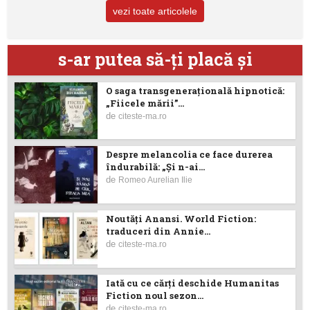
vezi toate articolele
s-ar putea să-ţi placă şi
O saga transgenerațională hipnotică:
„Fiicele mării”...
de
citeste-ma.ro
Despre melancolia ce face durerea
îndurabilă: „Și n-ai...
de
Romeo Aurelian Ilie
Noutăţi Anansi. World Fiction:
traduceri din Annie...
de
citeste-ma.ro
Iată cu ce cărţi deschide Humanitas
Fiction noul sezon...
de
citeste-ma.ro