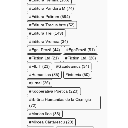
Editura Nemira
(160)
Editura Pandora M
(74)
Editura Polirom
(594)
Editura Tracus Arte
(52)
Editura Trei
(149)
Editura Vremea
(34)
Ego. Proză
(44)
EgoProză
(51)
Fiction Ltd
(21)
Fiction Ltd.
(26)
FILIT
(23)
Gaudeamus
(34)
Humanitas
(35)
interviu
(50)
jurnal
(26)
Kooperativa Poetică
(223)
librăria Humanitas de la Cișmigiu
(72)
Marian Ilea
(33)
Mircea Cărtărescu
(29)