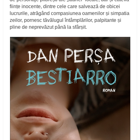
ființe inocente, dintre cele care salvează de obicei
lucrurile, atrăgând compasiunea oamenilor și simpatia
zeilor, pornesc tăvălugul întâmplărilor, palpitante și
pline de neprevăzut până la sfârșit.