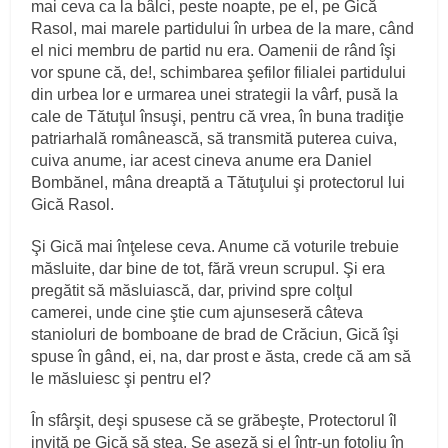
mai ceva ca la bâlci, peste noapte, pe el, pe Gică
Rasol, mai marele partidului în urbea de la mare, când
el nici membru de partid nu era. Oamenii de rând îşi
vor spune că, de!, schimbarea şefilor filialei partidului
din urbea lor e urmarea unei strategii la vârf, pusă la
cale de Tătuţul însuşi, pentru că vrea, în buna tradiţie
patriarhală românească, să transmită puterea cuiva,
cuiva anume, iar acest cineva anume era Daniel
Bombănel, mâna dreaptă a Tătuţului şi protectorul lui
Gică Rasol.
Şi Gică mai înţelese ceva. Anume că voturile trebuie
măsluite, dar bine de tot, fără vreun scrupul. Şi era
pregătit să măsluiască, dar, privind spre colţul
camerei, unde cine ştie cum ajunseseră câteva
stanioluri de bomboane de brad de Crăciun, Gică îşi
spuse în gând, ei, na, dar prost e ăsta, crede că am să
le măsluiesc şi pentru el?
În sfârşit, deşi spusese că se grăbeşte, Protectorul îl
invită pe Gică să stea. Se aşeză şi el într‑un fotoliu în