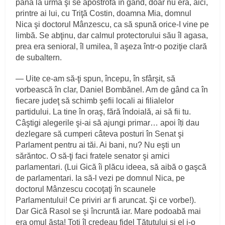
până la urmă şi se apostrofă în gând, doar nu era, aici,
printre ai lui, cu Triţă Costin, doamna Mia, domnul
Nica şi doctorul Mânzescu, ca să spună orice‑I vine pe
limbă. Se abţinu, dar calmul protectorului său îl agasa,
prea era senioral, îl umilea, îl aşeza într‑o poziţie clară
de subaltern.
— Uite ce‑am să‑ţi spun, începu, în sfârşit, să
vorbească în clar, Daniel Bombănel. Am de gând ca în
fiecare judeţ să schimb şefii locali ai filialelor
partidului. La tine în oraş, fără îndoială, ai să fii tu.
Câştigi alegerile şi‑ai să ajungi primar… apoi îți dau
dezlegare să cumperi câteva posturi în Senat şi
Parlament pentru ai tăi. Ai bani, nu? Nu eşti un
sărăntoc. O să‑ţi faci fratele senator şi amici
parlamentari. (Lui Gică îi plăcu ideea, să aibă o gaşcă
de parlamentari. Ia să‑l vezi pe domnul Nica, pe
doctorul Mânzescu cocoţaţi în scaunele
Parlamentului! Ce priviri ar fi aruncat. Şi ce vorbe!).
Dar Gică Rasol se şi încruntă iar. Mare podoabă mai
era omul ăsta! Toţi îl credeau fidel Tătuţului şi el i‑o