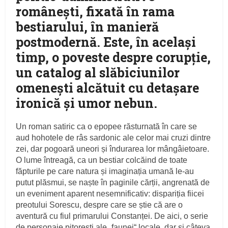
românești, fixată în rama
bestiarului, în manieră
postmodernă. Este, în același
timp, o poveste despre corupție,
un catalog al slăbiciunilor
omenești alcătuit cu detașare
ironică și umor nebun.
Un roman satiric ca o epopee răsturnată în care se
aud hohotele de râs sardonic ale celor mai cruzi dintre
zei, dar pogoară uneori și îndurarea lor mângâietoare.
O lume întreagă, ca un bestiar colcăind de toate
făpturile pe care natura și imaginația umană le-au
putut plăsmui, se naște în paginile cărții, angrenată de
un eveniment aparent nesemnificativ: dispariția fiicei
preotului Sorescu, despre care se știe că are o
aventură cu fiul primarului Constanței. De aici, o serie
de personaje pitorești ale „faunei“ locale, dar și câteva