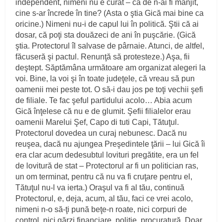
independent, nimeni nu e curat – că de n‑ai fi mânjit,
cine s‑ar încrede în tine? (Asta o ştia Gică mai bine ca
oricine.) Nimeni nu‑i de capul lui în politică. Ştii că ai
dosar, că poţi sta douăzeci de ani în puşcărie. (Gică
ştia. Protectorul îl salvase de pârnaie. Atunci, de altfel,
făcuseră şi pactul. Renunţă să protesteze.) Aşa, fii
deştept. Săptămâna următoare am organizat alegeri la
voi. Bine, la voi şi în toate judeţele, că vreau să pun
oamenii mei peste tot. O să‑i dau jos pe toţi vechii şefi
de filiale. Te fac şeful partidului acolo… Abia acum
Gică înţelese că nu e de glumit. Şefii filialelor erau
oamenii Marelui Şef, Capo di tuti Capi, Tătuţul.
Protectorul dovedea un curaj nebunesc. Dacă nu
reuşea, dacă nu ajungea Preşedintele ţării – lui Gică îi
era clar acum dedesubtul lovituri pregătite, era un fel
de lovitură de stat – Protectorul ar fi un politician ras,
un om terminat, pentru că nu va fi cruţare pentru el,
Tătuţul nu‑l va ierta.) Oraşul va fi al tău, continuă
Protectorul, e, deja, acum, al tău, faci ce vrei acolo,
nimeni n‑o să‑ţi pună beţe‑n roate, nici corpuri de
control, nici gărzi financiare, poliţie, procuratură. Doar