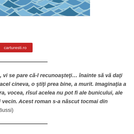
carturesti.ro
ă, vi se pare că-l recunoaşteţi… înainte să vă daţi
acel cineva, o ştiţi prea bine, a murit. Imaginaţia a
ra, vocea, rîsul acelea nu pot fi ale bunicului, ale
lui vecin. Acest roman s-a născut tocmai din
Bussi)