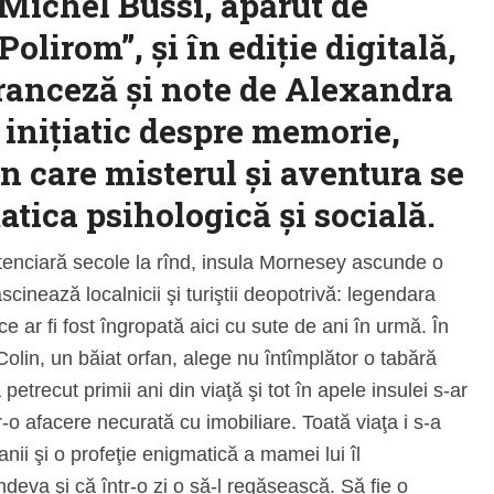
Michel Bussi, apărut de
Polirom”, şi în ediţie digitală,
franceză şi note de Alexandra
iniţiatic despre memorie,
 în care misterul şi aventura se
tica psihologică şi socială.
nitenciară secole la rînd, insula Mornesey ascunde o
scinează localnicii şi turiştii deopotrivă: legendara
ar fi fost îngropată aici cu sute de ani în urmă. În
olin, un băiat orfan, alege nu întîmplător o tabără
petrecut primii ani din viaţă şi tot în apele insulei s-ar
ntr-o afacere necurată cu imobiliare. Toată viaţa i s-a
anii şi o profeţie enigmatică a mamei lui îl
eva şi că într-o zi o să-l regăsească. Să fie o