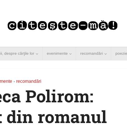
rii, despre cărţile lor
evenimente
recomandări
poezi
gmente
recomandări
•
eca Polirom:
 din romanul