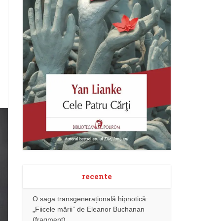
recente
O saga transgenerațională hipnotică:
„Fiicele mării” de Eleanor Buchanan
(fragment)