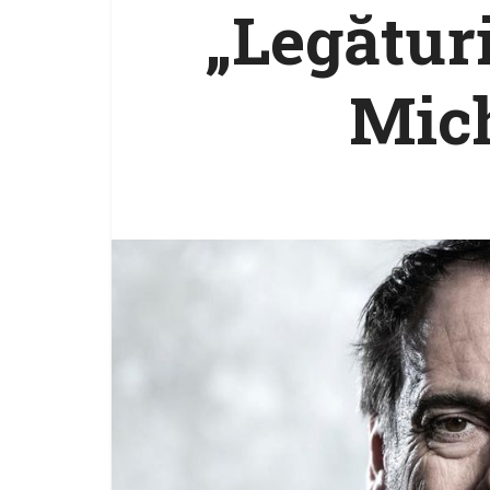
„Legătur
Mich