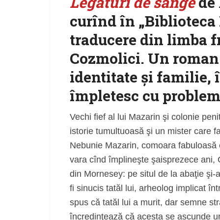
Legături de sânge
de 
curînd în „Biblioteca 
traducere din limba 
Cozmolici. Un roman 
identitate şi familie,
împletesc cu problema
Vechi fief al lui Mazarin şi colonie pe
istorie tumultuoasă şi un mister care fa
Nebunie Mazarin, comoara fabuloasă ce 
vara cînd împlineşte şaisprezece ani, C
din Mornesey: pe situl de la abaţie şi-a 
fi sinucis tatăl lui, arheolog implicat î
spus că tatăl lui a murit, dar semne str
încredinţează că acesta se ascunde und