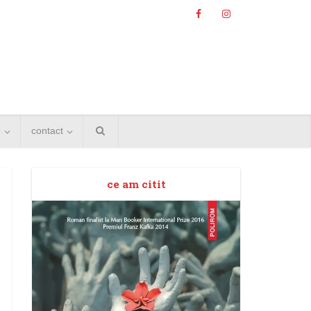
e
contact
ce am citit