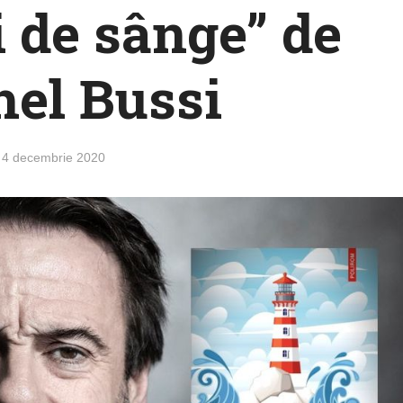
i de sânge” de
el Bussi
4 decembrie 2020