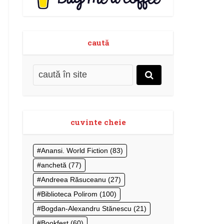
caută
cuvinte cheie
Anansi. World Fiction
(83)
anchetă
(77)
Andreea Răsuceanu
(27)
Biblioteca Polirom
(100)
Bogdan-Alexandru Stănescu
(21)
Bookfest
(60)