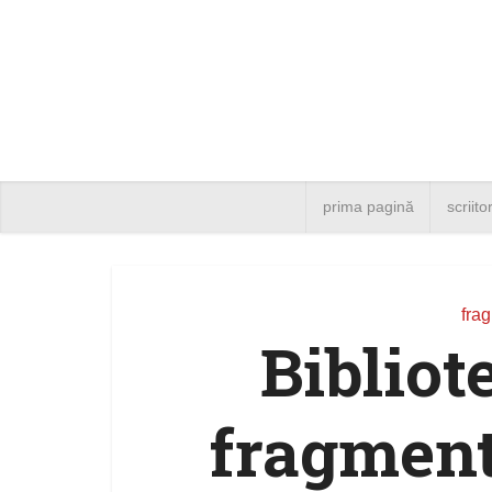
prima pagină
scriito
fra
Bibliot
fragment