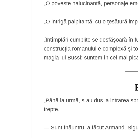
„O poveste halucinantă, personaje emo
„O intrigă palpitantă, cu o ţesătură imp
„Întîmplări cumplite se desfăşoară în fun
construcţia romanului e complexă şi to
magia lui Bussi: suntem în cel mai pic
„Până la urmă, s-au dus la intrarea spr
trepte.
— Sunt înăuntru, a făcut Armand. Sigur 