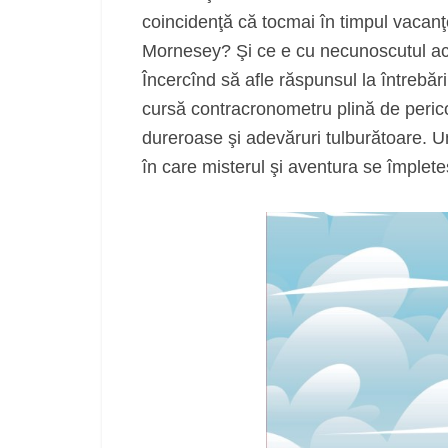
coincidenţă că tocmai în timpul vacanţe
Mornesey? Şi ce e cu necunoscutul acel
Încercînd să afle răspunsul la întrebări
cursă contracronometru plină de pericol
dureroase şi adevăruri tulburătoare. Un
în care misterul şi aventura se împlete