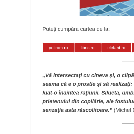
Puteţi cumpăra cartea de la:
polirom.ro
libris.ro
elefant.ro
„Vă intersectaţi cu cineva şi, o clip
seama că e o prostie şi să realizaţi: 
luat-o înaintea raţiunii. Silueta, umb
prietenului din copilărie, ale fostu
senzaţia asta răscolitoare.”
(Michel 