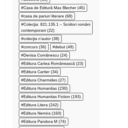
Casa de Editură Max Blecher
(45)
casa de pariuri literare
(68)
Colecţia: 821.135.1 – Scriitori români
contemporani
(22)
colecţia n’autor
(38)
concurs
(36)
debut
(49)
Denisa Comănescu
(24)
Editura Cartea Românească
(23)
Editura Cartier
(34)
Editura Charmides
(27)
Editura Humanitas
(230)
Editura Humanitas Fiction
(193)
Editura Litera
(242)
Editura Nemira
(160)
Editura Pandora M
(74)