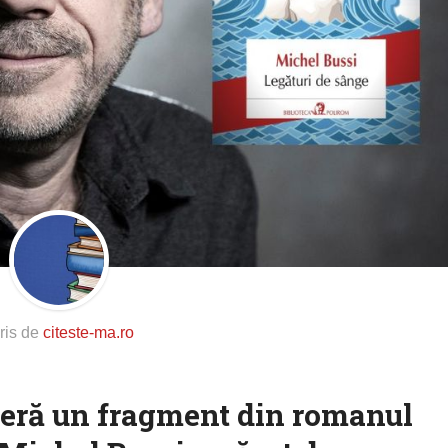
ris de
citeste-ma.ro
feră un fragment din romanul