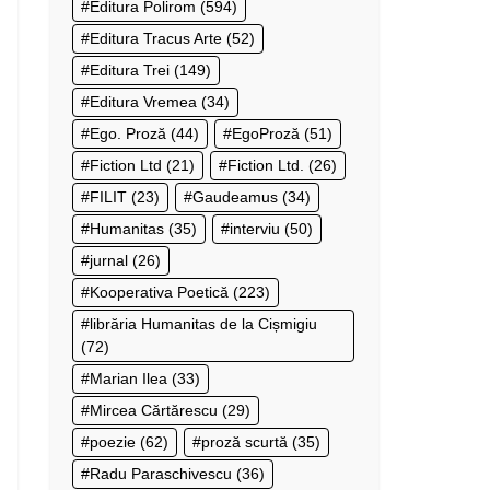
Editura Polirom
(594)
Editura Tracus Arte
(52)
Editura Trei
(149)
Editura Vremea
(34)
Ego. Proză
(44)
EgoProză
(51)
Fiction Ltd
(21)
Fiction Ltd.
(26)
FILIT
(23)
Gaudeamus
(34)
Humanitas
(35)
interviu
(50)
jurnal
(26)
Kooperativa Poetică
(223)
librăria Humanitas de la Cișmigiu
(72)
Marian Ilea
(33)
Mircea Cărtărescu
(29)
poezie
(62)
proză scurtă
(35)
Radu Paraschivescu
(36)