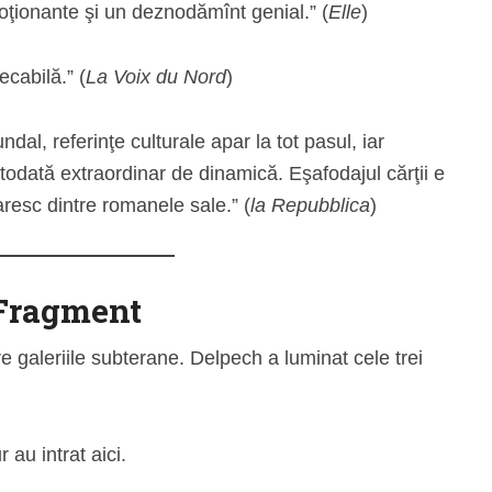
ţionante şi un deznodămînt genial.” (
Elle
)
ecabilă.” (
La Voix du Nord
)
dal, referinţe culturale apar la tot pasul, iar
todată extraordinar de dinamică. Eşafodajul cărţii e
aresc dintre romanele sale.” (
la Repubblica
)
Fragment
e galeriile subterane. Delpech a luminat cele trei
au intrat aici.