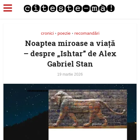
cronici
poezie
recomandări
•
•
Noaptea miroase a viață
– despre „Ishtar” de Alex
Gabriel Stan
19 martie 2026