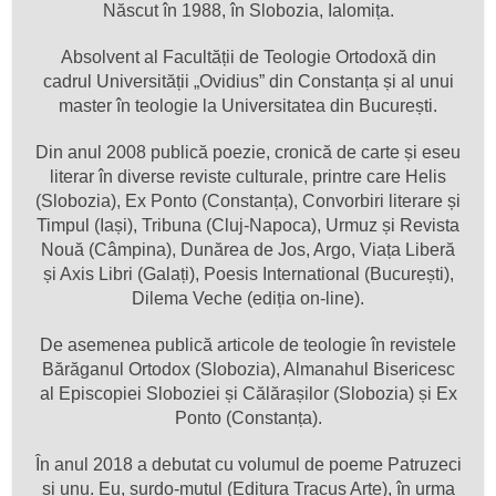
Născut în 1988, în Slobozia, Ialomița.
Absolvent al Facultății de Teologie Ortodoxă din
cadrul Universității „Ovidius” din Constanța și al unui
master în teologie la Universitatea din București.
Din anul 2008 publică poezie, cronică de carte și eseu
literar în diverse reviste culturale, printre care Helis
(Slobozia), Ex Ponto (Constanța), Convorbiri literare și
Timpul (Iași), Tribuna (Cluj-Napoca), Urmuz și Revista
Nouă (Câmpina), Dunărea de Jos, Argo, Viața Liberă
și Axis Libri (Galați), Poesis International (București),
Dilema Veche (ediția on-line).
De asemenea publică articole de teologie în revistele
Bărăganul Ortodox (Slobozia), Almanahul Bisericesc
al Episcopiei Sloboziei și Călărașilor (Slobozia) și Ex
Ponto (Constanța).
În anul 2018 a debutat cu volumul de poeme Patruzeci
și unu. Eu, surdo-mutul (Editura Tracus Arte), în urma