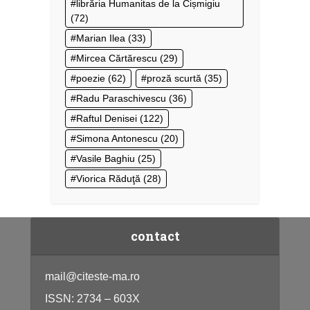
librăria Humanitas de la Cișmigiu
(72)
Marian Ilea
(33)
Mircea Cărtărescu
(29)
poezie
(62)
proză scurtă
(35)
Radu Paraschivescu
(36)
Raftul Denisei
(122)
Simona Antonescu
(20)
Vasile Baghiu
(25)
Viorica Răduţă
(28)
contact
mail@citeste-ma.ro
ISSN: 2734 – 603X