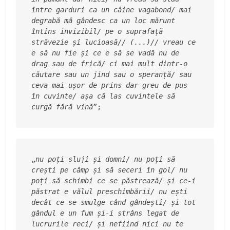
între garduri ca un câine vagabond/ mai 
degrabă mă gândesc ca un loc mărunt 
întins invizibil/ pe o suprafață 
străvezie și lucioasă// (...)// vreau ce 
e să nu fie și ce e să se vadă nu de 
drag sau de frică/ ci mai mult dintr-o 
căutare sau un jind sau o speranță/ sau 
ceva mai ușor de prins dar greu de pus 
în cuvinte/ așa că las cuvintele să 
curgă fără vină
”;
„
nu poți sluji și domni/ nu poți să 
crești pe câmp și să seceri în gol/ nu 
poți să schimbi ce se păstrează/ și ce-i 
păstrat e vălul preschimbării/ nu ești 
decât ce se smulge când gândești/ și tot 
gândul e un fum și-i strâns legat de 
lucrurile reci/ și nefiind nici nu te 