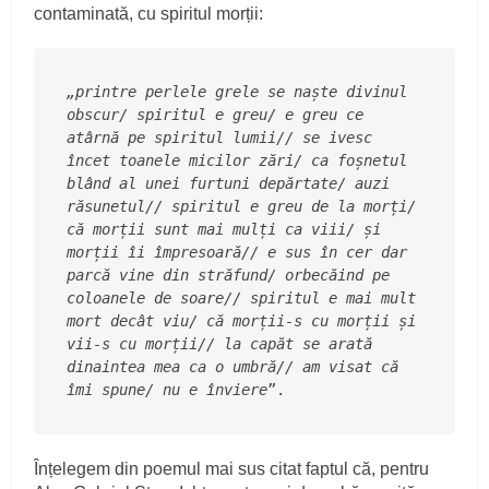
contaminată, cu spiritul morții:
„printre perlele grele se naște divinul 
obscur/ spiritul e greu/ e greu ce 
atârnă pe spiritul lumii// se ivesc 
încet toanele micilor zări/ ca foșnetul 
blând al unei furtuni depărtate/ auzi 
răsunetul// spiritul e greu de la morți/ 
că morții sunt mai mulți ca viii/ și 
morții îi împresoară// e sus în cer dar 
parcă vine din străfund/ orbecăind pe 
coloanele de soare// spiritul e mai mult 
mort decât viu/ că morții-s cu morții și 
vii-s cu morții// la capăt se arată 
dinaintea mea ca o umbră// am visat că 
îmi spune/ nu e înviere
”.
Înțelegem din poemul mai sus citat faptul că, pentru