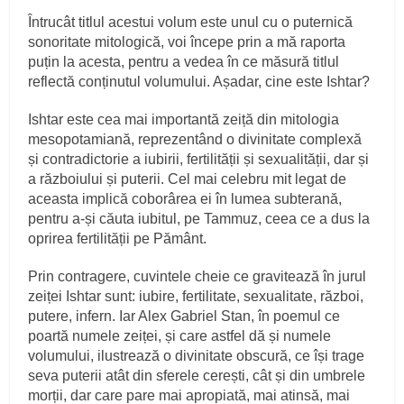
Întrucât titlul acestui volum este unul cu o puternică
sonoritate mitologică, voi începe prin a mă raporta
puțin la acesta, pentru a vedea în ce măsură titlul
reflectă conținutul volumului. Așadar, cine este Ishtar?
Ishtar este cea mai importantă zeiță din mitologia
mesopotamiană, reprezentând o divinitate complexă
și contradictorie a iubirii, fertilității și sexualității, dar și
a războiului și puterii. Cel mai celebru mit legat de
aceasta implică coborârea ei în lumea subterană,
pentru a-și căuta iubitul, pe Tammuz, ceea ce a dus la
oprirea fertilității pe Pământ.
Prin contragere, cuvintele cheie ce gravitează în jurul
zeiței Ishtar sunt: iubire, fertilitate, sexualitate, război,
putere, infern. Iar Alex Gabriel Stan, în poemul ce
poartă numele zeiței, și care astfel dă și numele
volumului, ilustrează o divinitate obscură, ce își trage
seva puterii atât din sferele cerești, cât și din umbrele
morții, dar care pare mai apropiată, mai atinsă, mai