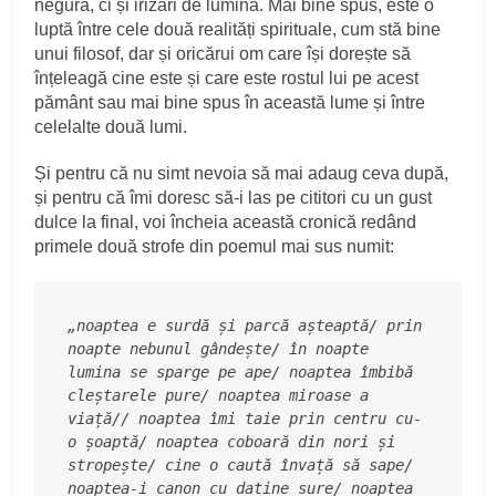
negură, ci și irizări de lumină. Mai bine spus, este o
luptă între cele două realități spirituale, cum stă bine
unui filosof, dar și oricărui om care își dorește să
înțeleagă cine este și care este rostul lui pe acest
pământ sau mai bine spus în această lume și între
celelalte două lumi.
Și pentru că nu simt nevoia să mai adaug ceva după,
și pentru că îmi doresc să-i las pe cititori cu un gust
dulce la final, voi încheia această cronică redând
primele două strofe din poemul mai sus numit:
„noaptea e surdă și parcă așteaptă/ prin 
noapte nebunul gândește/ în noapte 
lumina se sparge pe ape/ noaptea îmbibă 
cleștarele pure/ noaptea miroase a 
viață// noaptea îmi taie prin centru cu-
o șoaptă/ noaptea coboară din nori și 
stropește/ cine o caută învață să sape/ 
noaptea-i canon cu datine sure/ noaptea 