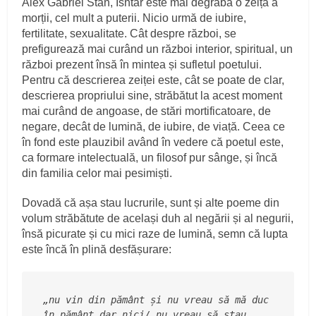
Alex Gabriel Stan, Ishtar este mai degrabă o zeiță a
morții, cel mult a puterii. Nicio urmă de iubire,
fertilitate, sexualitate. Cât despre război, se
prefigurează mai curând un război interior, spiritual, un
război prezent însă în mintea și sufletul poetului.
Pentru că descrierea zeiței este, cât se poate de clar,
descrierea propriului sine, străbătut la acest moment
mai curând de angoase, de stări mortificatoare, de
negare, decât de lumină, de iubire, de viață. Ceea ce
în fond este plauzibil având în vedere că poetul este,
ca formare intelectuală, un filosof pur sânge, și încă
din familia celor mai pesimiști.
Dovadă că așa stau lucrurile, sunt și alte poeme din
volum străbătute de același duh al negării și al negurii,
însă picurate și cu mici raze de lumină, semn că lupta
este încă în plină desfășurare:
„nu vin din pământ și nu vreau să mă duc 
în pământ dar nici/ nu vreau să stau 