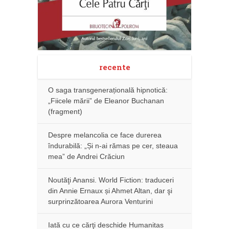
recente
O saga transgenerațională hipnotică:
„Fiicele mării” de Eleanor Buchanan
(fragment)
Despre melancolia ce face durerea
îndurabilă: „Și n-ai rămas pe cer, steaua
mea” de Andrei Crăciun
Noutăţi Anansi. World Fiction: traduceri
din Annie Ernaux și Ahmet Altan, dar şi
surprinzătoarea Aurora Venturini
Iată cu ce cărţi deschide Humanitas