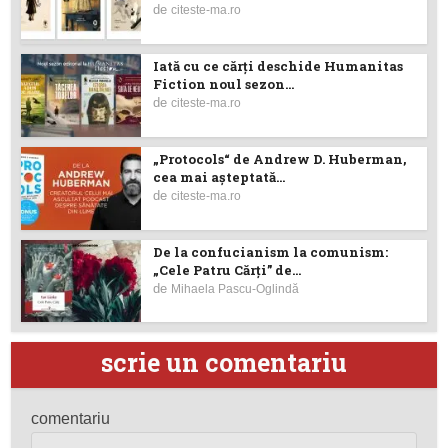
de
citeste-ma.ro
Iată cu ce cărţi deschide Humanitas
Fiction noul sezon...
de
citeste-ma.ro
„Protocols“ de Andrew D. Huberman,
cea mai așteptată...
de
citeste-ma.ro
De la confucianism la comunism:
„Cele Patru Cărți” de...
de
Mihaela Pascu-Oglindă
scrie un comentariu
comentariu