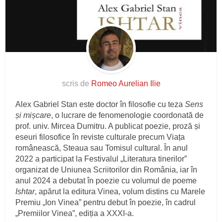
scris de
Romeo Aurelian Ilie
Alex Gabriel Stan este doctor în filosofie cu teza
Sens
și mișcare
, o lucrare de fenomenologie coordonată de
prof. univ. Mircea Dumitru. A publicat poezie, proză și
eseuri filosofice în reviste culturale precum Viața
românească, Steaua sau Tomisul cultural. În anul
2022 a participat la Festivalul „Literatura tinerilor”
organizat de Uniunea Scriitorilor din România, iar în
anul 2024 a debutat în poezie cu volumul de poeme
Ishtar
, apărut la editura Vinea, volum distins cu Marele
Premiu „Ion Vinea” pentru debut în poezie, în cadrul
„Premiilor Vinea”, ediția a XXXI-a.