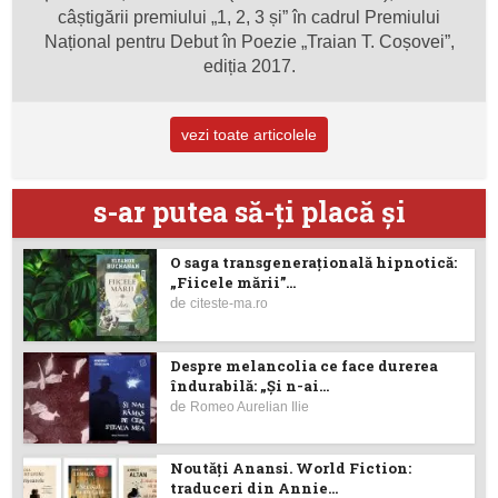
câștigării premiului „1, 2, 3 și” în cadrul Premiului
Național pentru Debut în Poezie „Traian T. Coșovei”,
ediția 2017.
vezi toate articolele
s-ar putea să-ţi placă şi
O saga transgenerațională hipnotică:
„Fiicele mării”...
de
citeste-ma.ro
Despre melancolia ce face durerea
îndurabilă: „Și n-ai...
de
Romeo Aurelian Ilie
Noutăţi Anansi. World Fiction:
traduceri din Annie...