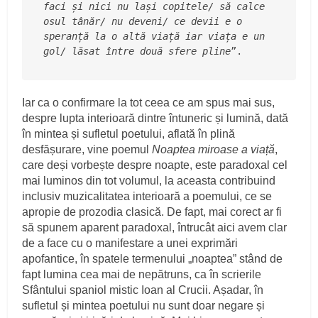
faci și nici nu lași copitele/ să calce 
osul tânăr/ nu deveni/ ce devii e o 
speranță la o altă viață iar viața e un 
gol/ lăsat între două sfere pline
”.
Iar ca o confirmare la tot ceea ce am spus mai sus,
despre lupta interioară dintre întuneric și lumină, dată
în mintea și sufletul poetului, aflată în plină
desfășurare, vine poemul
Noaptea miroase a viață
,
care deși vorbește despre noapte, este paradoxal cel
mai luminos din tot volumul, la aceasta contribuind
inclusiv muzicalitatea interioară a poemului, ce se
apropie de prozodia clasică. De fapt, mai corect ar fi
să spunem aparent paradoxal, întrucât aici avem clar
de a face cu o manifestare a unei exprimări
apofantice, în spatele termenului „noaptea” stând de
fapt lumina cea mai de nepătruns, ca în scrierile
Sfântului spaniol mistic Ioan al Crucii. Așadar, în
sufletul și mintea poetului nu sunt doar negare și