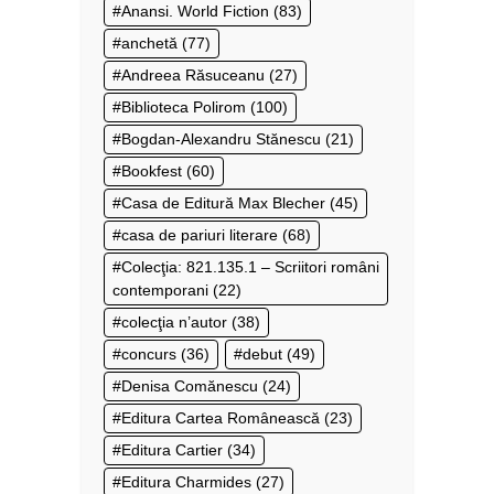
Anansi. World Fiction
(83)
anchetă
(77)
Andreea Răsuceanu
(27)
Biblioteca Polirom
(100)
Bogdan-Alexandru Stănescu
(21)
Bookfest
(60)
Casa de Editură Max Blecher
(45)
casa de pariuri literare
(68)
Colecţia: 821.135.1 – Scriitori români
contemporani
(22)
colecţia n’autor
(38)
concurs
(36)
debut
(49)
Denisa Comănescu
(24)
Editura Cartea Românească
(23)
Editura Cartier
(34)
Editura Charmides
(27)