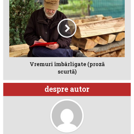
Vremuri îmbârligate (proză
scurtă)
despre autor