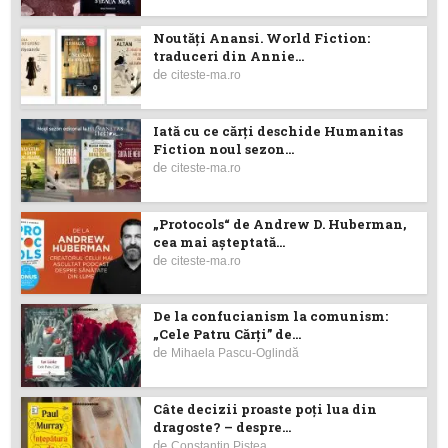
Noutăţi Anansi. World Fiction:
traduceri din Annie...
de
citeste-ma.ro
Iată cu ce cărţi deschide Humanitas
Fiction noul sezon...
de
citeste-ma.ro
„Protocols“ de Andrew D. Huberman,
cea mai așteptată...
de
citeste-ma.ro
De la confucianism la comunism:
„Cele Patru Cărți” de...
de
Mihaela Pascu-Oglindă
Câte decizii proaste poţi lua din
dragoste? – despre...
de
Constantin Piştea