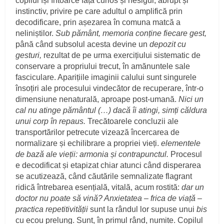
copilul își întoarce fața curios și nesigur, abrupt și
instinctiv, privire pe care adultul o amplifică prin
decodificare, prin așezarea în comuna matcă a
neliniștilor.
Sub pământ, memoria conține fiecare gest,
până când subsolul acesta devine un
depozit cu
gesturi,
rezultat de pe urma exercițiului sistematic de
conservare a propriului trecut, în amănuntele sale
fasciculare. Aparițiile imaginii calului sunt singurele
însoțiri ale procesului vindecător de recuperare, într-o
dimensiune nenaturală, aproape post-umană.
Nici un
cal nu atinge pământul (…) dacă îi atingi, simți căldura
unui corp în repaus.
Trecătoarele concluzii ale
transportărilor petrecute vizează încercarea de
normalizare și echilibrare a propriei vieți.
elementele
de bază ale vieții: armonia și contrapunctul.
Procesul
e decodificat și etapizat chiar atunci când disperarea
se acutizează, când căutările semnalizate flagrant
ridică întrebarea esențială, vitală, acum rostită:
dar un
doctor nu poate să vină? Anxietatea – frica de viață –
practica repetitivității
sunt la rândul lor supuse unui
bis
cu ecou prelung. Sunt, în primul rând, numite. Copilul