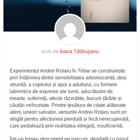
scris de
Ioana Tătăruşanu
Experimentul Andrei Rotaru în
Tribar
se construiește
prin întâlnirea dintre sensibilitatea arborescentă, deși
strunită, a copilului și apoi a adultului, cu formele
labirintice de expresie ale lumii, aducătoare de
moarte, suferință, afecte răzvrătite, bucurii țârâite și
căutări neîncetate. Printre țesătura de citate alăturate
atent, uneori salvator, versurile Andrei Rotaru sunt un
strigăt pentru afecțiunea pierdută și încă nerecuperată,
care pedalează prin realitatea vitregită, insuficientă.
Într-un traseu descoperit pe parcurs, deodată cu pasul