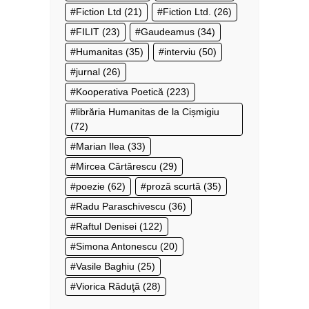
Fiction Ltd
(21)
Fiction Ltd.
(26)
FILIT
(23)
Gaudeamus
(34)
Humanitas
(35)
interviu
(50)
jurnal
(26)
Kooperativa Poetică
(223)
librăria Humanitas de la Cișmigiu
(72)
Marian Ilea
(33)
Mircea Cărtărescu
(29)
poezie
(62)
proză scurtă
(35)
Radu Paraschivescu
(36)
Raftul Denisei
(122)
Simona Antonescu
(20)
Vasile Baghiu
(25)
Viorica Răduţă
(28)