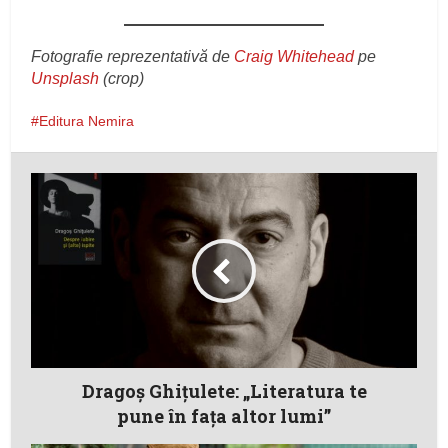
Fotografie reprezentativă de
Craig Whitehead
pe
Unsplash
(crop)
Editura Nemira
Dragoş Ghiţulete: „Literatura te
pune în fața altor lumi”