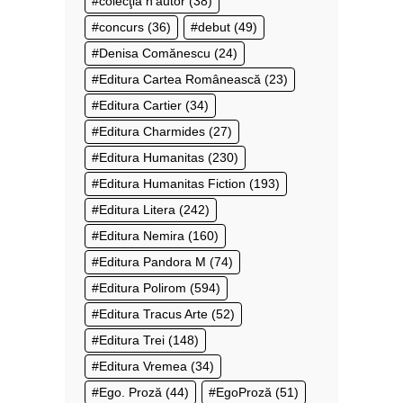
colecţia n’autor
(38)
concurs
(36)
debut
(49)
Denisa Comănescu
(24)
Editura Cartea Românească
(23)
Editura Cartier
(34)
Editura Charmides
(27)
Editura Humanitas
(230)
Editura Humanitas Fiction
(193)
Editura Litera
(242)
Editura Nemira
(160)
Editura Pandora M
(74)
Editura Polirom
(594)
Editura Tracus Arte
(52)
Editura Trei
(148)
Editura Vremea
(34)
Ego. Proză
(44)
EgoProză
(51)