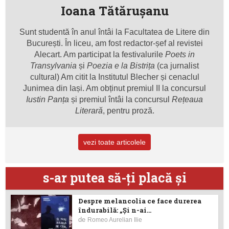
Ioana Tătăruşanu
Sunt studentă în anul întâi la Facultatea de Litere din
București. În liceu, am fost redactor-șef al revistei
Alecart. Am participat la festivalurile
Poets in
Transylvania
și
Poezia e la Bistrița
(ca jurnalist
cultural) Am citit la Institutul Blecher și cenaclul
Junimea din Iași. Am obținut premiul II la concursul
Iustin Panța
și premiul întâi la concursul
Rețeaua
Literară
, pentru proză.
vezi toate articolele
s-ar putea să-ţi placă şi
Despre melancolia ce face durerea
îndurabilă: „Și n-ai...
de
Romeo Aurelian Ilie