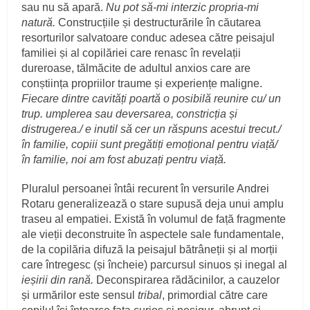
sau nu să apară.
Nu pot să-mi interzic propria-mi
natură.
Construcțiile și destructurările în căutarea
resorturilor salvatoare conduc adesea către peisajul
familiei și al copilăriei care renasc în revelații
dureroase, tălmăcite de adultul anxios care are
conștiința propriilor traume și experiențe maligne.
Fiecare dintre cavități poartă o posibilă reunire cu/ un
trup. umplerea sau deversarea, constricția și
distrugerea./ e inutil să cer un răspuns acestui trecut./
în familie, copiii sunt pregătiți emoțional pentru viață/
în familie, noi am fost abuzați pentru viață.
Pluralul persoanei întâi recurent în versurile Andrei
Rotaru generalizează o stare supusă deja unui amplu
traseu al empatiei. Există în volumul de față fragmente
ale vieții deconstruite în aspectele sale fundamentale,
de la copilăria difuză la peisajul bătrâneții și al morții
care întregesc (și încheie) parcursul sinuos și inegal al
ieșirii din rană.
Deconspirarea rădăcinilor, a cauzelor
și urmărilor este sensul
tribal
, primordial către care