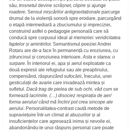
său,
trosnetul
devine
scrâșnet, clipire
și ajunge
roadere.
Sensul
mișcărilor antigravitaționale
parcurge
drumul de la violență sonoră spre erodare, parcurgând
o etapă intermediară a zbuciumului și impreciziei,
construind astfel o pedagogie personală care să
conducă spre corpusul ideal al memoriei:
veridicitatea
faptelor și amintirilor.
Semantismul poeziei Andrei
Rotaru are de-a face în permanență cu eroziunea, cu
zdruncinul și coroziunea interioare.
Asta e starea: o
surpare.
În interiorul ei, apa și aerul exploatate ca
două expresii ale refugiului sau ale preaplinului,
compensând, răspunzând sufocării, înecului, unei
gesticulații de avarie care invadează mintea și
sufletul.
Dacă trag de pielea de sub ochi, văd cum se
formează lacrimile. (…) disociez respirația de aer/
forma aerului/ când mă înclin/ pot crea sincope ale
aerului.
Personalitatea-contrast caută metode de
supraviețuire într-un climat al abuzurilor și al
insuficiențelor care agresează inima și nevoile ei,
abandonându-le unui răspuns personal care poate