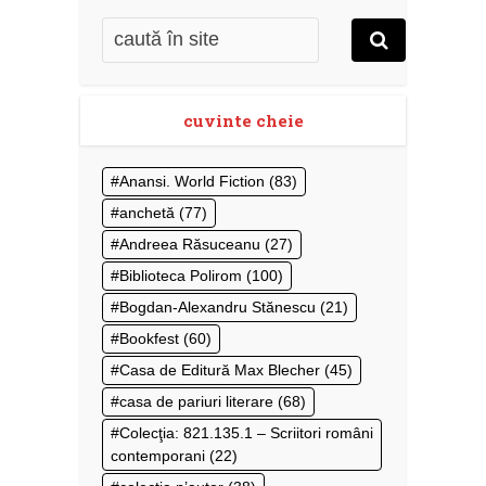
cuvinte cheie
Anansi. World Fiction
(83)
anchetă
(77)
Andreea Răsuceanu
(27)
Biblioteca Polirom
(100)
Bogdan-Alexandru Stănescu
(21)
Bookfest
(60)
Casa de Editură Max Blecher
(45)
casa de pariuri literare
(68)
Colecţia: 821.135.1 – Scriitori români
contemporani
(22)