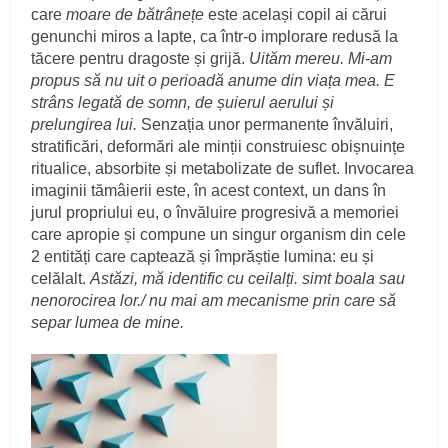
care
moare de bătrânețe
este același copil ai cărui
genunchi miros a lapte, ca într-o implorare redusă la
tăcere pentru dragoste și grijă.
Uităm mereu. Mi-am
propus să nu uit o perioadă anume din viața mea. E
strâns legată de somn, de șuierul aerului și
prelungirea lui.
Senzația unor permanente învăluiri,
stratificări, deformări ale minții construiesc obișnuințe
ritualice, absorbite și metabolizate de suflet. Invocarea
imaginii tămâierii este, în acest context, un dans în
jurul propriului eu, o învăluire progresivă a memoriei
care apropie și compune un singur organism din cele
2 entități care captează și împrăștie lumina: eu și
celălalt.
Astăzi, mă identific cu ceilalți. simt boala sau
nenorocirea lor./ nu mai am mecanisme prin care să
separ lumea de mine.