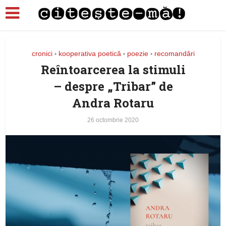
cronici
kooperativa poetică
poezie
recomandări
•
•
•
Reîntoarcerea la stimuli
– despre „Tribar” de
Andra Rotaru
26 octombrie 2020