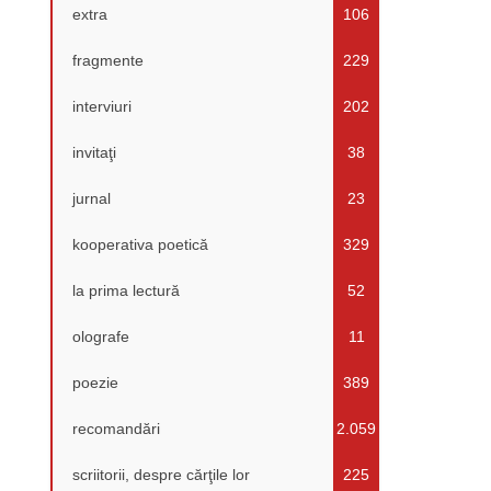
extra
106
fragmente
229
interviuri
202
invitaţi
38
jurnal
23
kooperativa poetică
329
la prima lectură
52
olografe
11
poezie
389
recomandări
2.059
scriitorii, despre cărţile lor
225