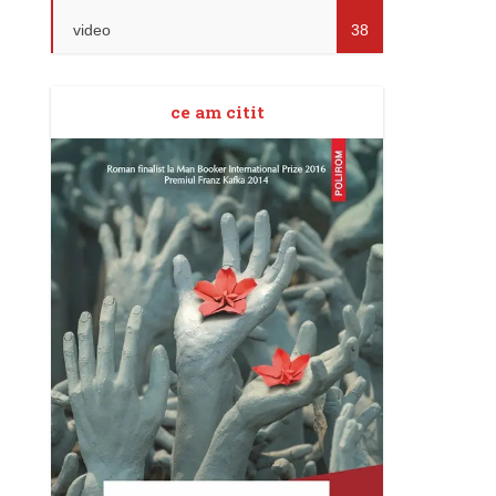
video
38
ce am citit