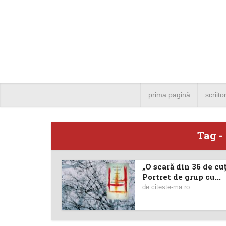
prima pagină
scriito
Tag -
„O scară din 36 de cuț
Angela
Portret de grup cu...
de
citeste-ma.ro
Bucure
4