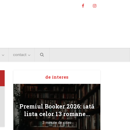
e
contact
de interes
Angela
Premiul Booker 2026: iată
Bucur
lista celor 13 romane...
3 minute de citire