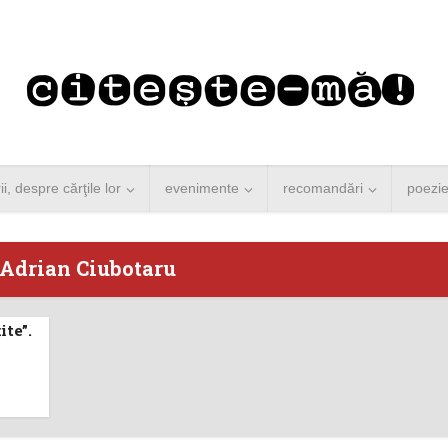
rii, despre cărţile lor
evenimente
recomandări
poezi
 Adrian Ciubotaru
ite”.
 Merkel vine la
Concurs de reportaj
ști. Lansare de
literar pentru noile
carte şi...
generații...
 minute de citire
3 minute de citire