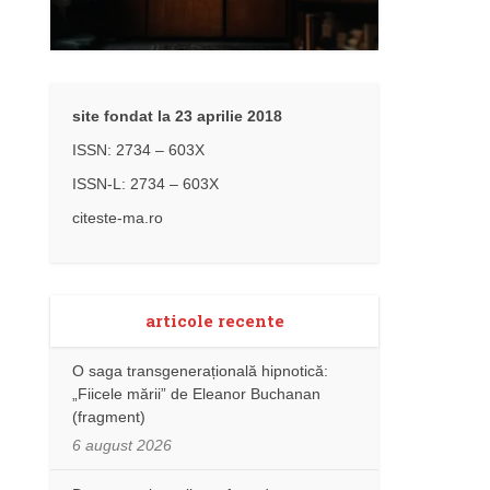
site fondat la 23 aprilie 2018
ISSN: 2734 – 603X
ISSN-L: 2734 – 603X
citeste-ma.ro
articole recente
O saga transgenerațională hipnotică:
„Fiicele mării” de Eleanor Buchanan
(fragment)
6 august 2026