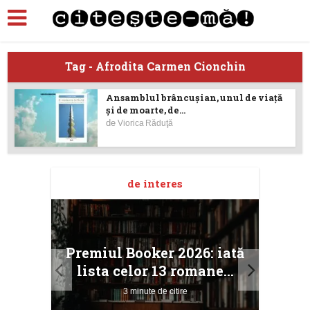
Tag - Afrodita Carmen Cionchin
Ansamblul brâncușian, unul de viață
și de moarte, de...
de
Viorica Răduţă
de interes
taj
Ang
Premiul Booker 2026: iată
ile
Buc
lista celor 13 romane...
3 minute de citire