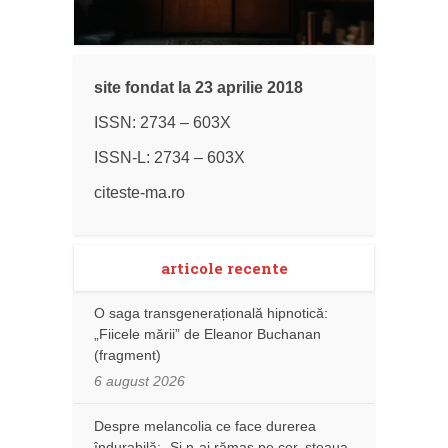
site fondat la 23 aprilie 2018
ISSN: 2734 – 603X
ISSN-L: 2734 – 603X
citeste-ma.ro
articole recente
O saga transgenerațională hipnotică:
„Fiicele mării” de Eleanor Buchanan
(fragment)
6 august 2026
Despre melancolia ce face durerea
îndurabilă: „Și n-ai rămas pe cer, steaua