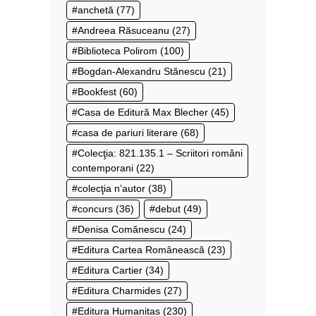
anchetă
(77)
Andreea Răsuceanu
(27)
Biblioteca Polirom
(100)
Bogdan-Alexandru Stănescu
(21)
Bookfest
(60)
Casa de Editură Max Blecher
(45)
casa de pariuri literare
(68)
Colecţia: 821.135.1 – Scriitori români
contemporani
(22)
colecţia n’autor
(38)
concurs
(36)
debut
(49)
Denisa Comănescu
(24)
Editura Cartea Românească
(23)
Editura Cartier
(34)
Editura Charmides
(27)
Editura Humanitas
(230)