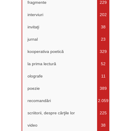
fragmente
229
interviuri
202
invitaţi
38
jurnal
23
kooperativa poetică
329
la prima lectură
52
olografe
11
poezie
389
recomandări
2.059
scriitorii, despre cărţile lor
225
video
38