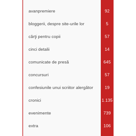
avanpremiere
92
bloggerii, despre site-urile lor
5
cărţi pentru copii
57
cinci detalii
14
comunicate de presă
645
concursuri
57
confesiunile unui scriitor alergător
19
cronici
1.135
evenimente
739
extra
106