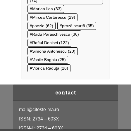
(72)
Marian Ilea
(33)
Mircea Cărtărescu
(29)
poezie
(62)
proză scurtă
(35)
Radu Paraschivescu
(36)
Raftul Denisei
(122)
Simona Antonescu
(20)
Vasile Baghiu
(25)
Viorica Răduţă
(28)
contact
mail@citeste-ma.ro
ISSN: 2734 – 603X
ISSN-L: 2734 – 603X