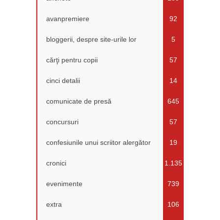
avanpremiere
92
bloggerii, despre site-urile lor
5
cărţi pentru copii
57
cinci detalii
14
comunicate de presă
645
concursuri
57
confesiunile unui scriitor alergător
19
cronici
1.135
evenimente
739
extra
106