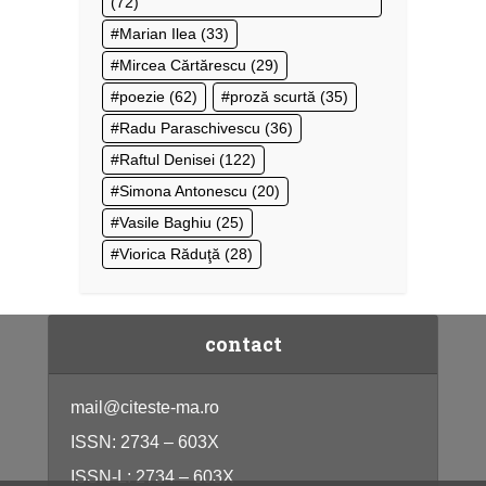
(72)
Marian Ilea
(33)
Mircea Cărtărescu
(29)
poezie
(62)
proză scurtă
(35)
Radu Paraschivescu
(36)
Raftul Denisei
(122)
Simona Antonescu
(20)
Vasile Baghiu
(25)
Viorica Răduţă
(28)
contact
mail@citeste-ma.ro
ISSN: 2734 – 603X
ISSN-L: 2734 – 603X