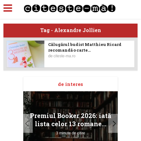
Tag - Alexandre Jollien
Călugărul budist Matthieu Ricard
recomandă o carte...
de
citeste-ma.ro
de interes
taj
Ang
Premiul Booker 2026: iată
ile
Buc
lista celor 13 romane...
3 minute de citire