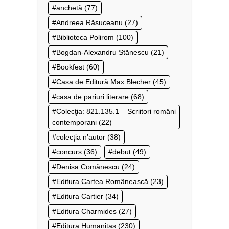
anchetă
(77)
Andreea Răsuceanu
(27)
Biblioteca Polirom
(100)
Bogdan-Alexandru Stănescu
(21)
Bookfest
(60)
Casa de Editură Max Blecher
(45)
casa de pariuri literare
(68)
Colecţia: 821.135.1 – Scriitori români
contemporani
(22)
colecţia n’autor
(38)
concurs
(36)
debut
(49)
Denisa Comănescu
(24)
Editura Cartea Românească
(23)
Editura Cartier
(34)
Editura Charmides
(27)
Editura Humanitas
(230)