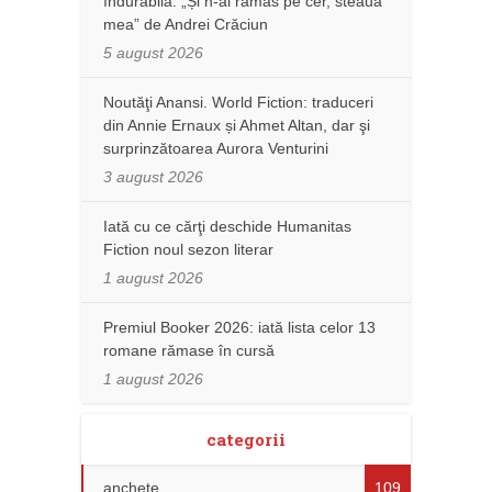
îndurabilă: „Și n-ai rămas pe cer, steaua
mea” de Andrei Crăciun
5 august 2026
Noutăţi Anansi. World Fiction: traduceri
din Annie Ernaux și Ahmet Altan, dar şi
surprinzătoarea Aurora Venturini
3 august 2026
Iată cu ce cărţi deschide Humanitas
Fiction noul sezon literar
1 august 2026
Premiul Booker 2026: iată lista celor 13
romane rămase în cursă
1 august 2026
categorii
anchete
109