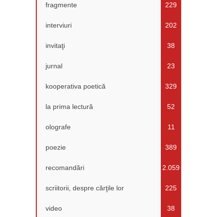
fragmente
229
interviuri
202
invitaţi
38
jurnal
23
kooperativa poetică
329
la prima lectură
52
olografe
11
poezie
389
recomandări
2.059
scriitorii, despre cărţile lor
225
video
38