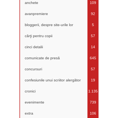
anchete
109
avanpremiere
92
bloggerii, despre site-urile lor
5
cărţi pentru copii
57
cinci detalii
14
comunicate de presă
645
concursuri
57
confesiunile unui scriitor alergător
19
cronici
1.135
evenimente
739
extra
106