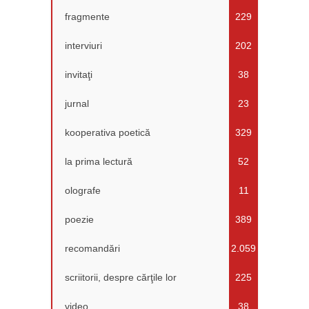
fragmente
229
interviuri
202
invitaţi
38
jurnal
23
kooperativa poetică
329
la prima lectură
52
olografe
11
poezie
389
recomandări
2.059
scriitorii, despre cărţile lor
225
video
38