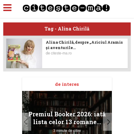
Tag - Alina Chirilă
Alina Chirilă, despre „Ariciul Aramis
şi aventurile...
de
citeste-ma.ro
de interes
taj
Ang
Premiul Booker 2026: iată
ile
Buc
lista celor 13 romane...
3 minute de citire