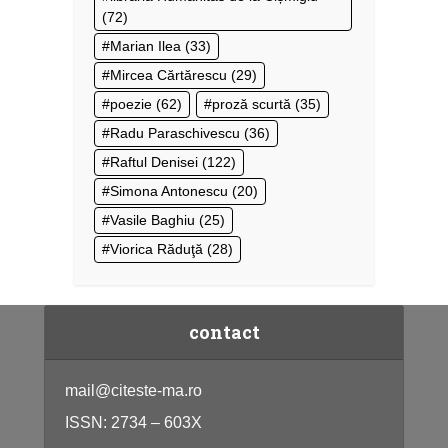
(72)
Marian Ilea
(33)
Mircea Cărtărescu
(29)
poezie
(62)
proză scurtă
(35)
Radu Paraschivescu
(36)
Raftul Denisei
(122)
Simona Antonescu
(20)
Vasile Baghiu
(25)
Viorica Răduţă
(28)
contact
mail@citeste-ma.ro
ISSN: 2734 – 603X