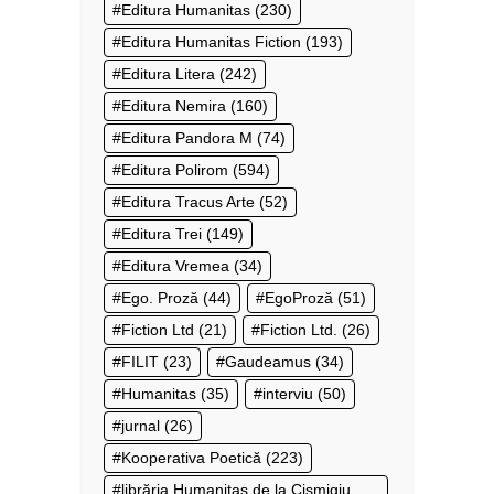
Editura Humanitas
(230)
Editura Humanitas Fiction
(193)
Editura Litera
(242)
Editura Nemira
(160)
Editura Pandora M
(74)
Editura Polirom
(594)
Editura Tracus Arte
(52)
Editura Trei
(149)
Editura Vremea
(34)
Ego. Proză
(44)
EgoProză
(51)
Fiction Ltd
(21)
Fiction Ltd.
(26)
FILIT
(23)
Gaudeamus
(34)
Humanitas
(35)
interviu
(50)
jurnal
(26)
Kooperativa Poetică
(223)
librăria Humanitas de la Cișmigiu