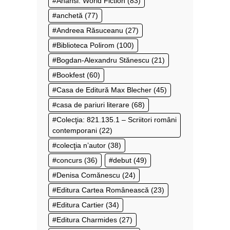
Anansi. World Fiction
(83)
anchetă
(77)
Andreea Răsuceanu
(27)
Biblioteca Polirom
(100)
Bogdan-Alexandru Stănescu
(21)
Bookfest
(60)
Casa de Editură Max Blecher
(45)
casa de pariuri literare
(68)
Colecţia: 821.135.1 – Scriitori români
contemporani
(22)
colecţia n’autor
(38)
concurs
(36)
debut
(49)
Denisa Comănescu
(24)
Editura Cartea Românească
(23)
Editura Cartier
(34)
Editura Charmides
(27)