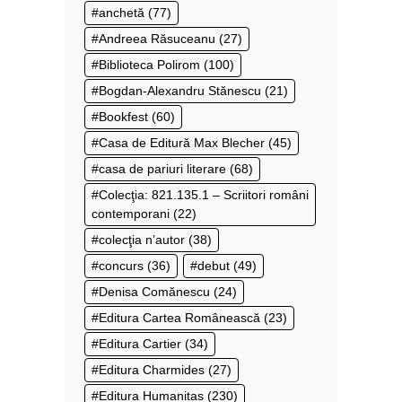
anchetă
(77)
Andreea Răsuceanu
(27)
Biblioteca Polirom
(100)
Bogdan-Alexandru Stănescu
(21)
Bookfest
(60)
Casa de Editură Max Blecher
(45)
casa de pariuri literare
(68)
Colecţia: 821.135.1 – Scriitori români
contemporani
(22)
colecţia n’autor
(38)
concurs
(36)
debut
(49)
Denisa Comănescu
(24)
Editura Cartea Românească
(23)
Editura Cartier
(34)
Editura Charmides
(27)
Editura Humanitas
(230)