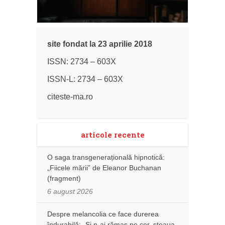
site fondat la 23 aprilie 2018
ISSN: 2734 – 603X
ISSN-L: 2734 – 603X
citeste-ma.ro
articole recente
O saga transgenerațională hipnotică:
„Fiicele mării” de Eleanor Buchanan
(fragment)
6 august 2026
Despre melancolia ce face durerea
îndurabilă: „Și n-ai rămas pe cer, steaua