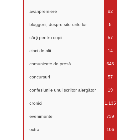
avanpremiere
92
bloggerii, despre site-urile lor
5
cărţi pentru copii
57
cinci detalii
14
comunicate de presă
645
concursuri
57
confesiunile unui scriitor alergător
19
cronici
1.135
evenimente
739
extra
106