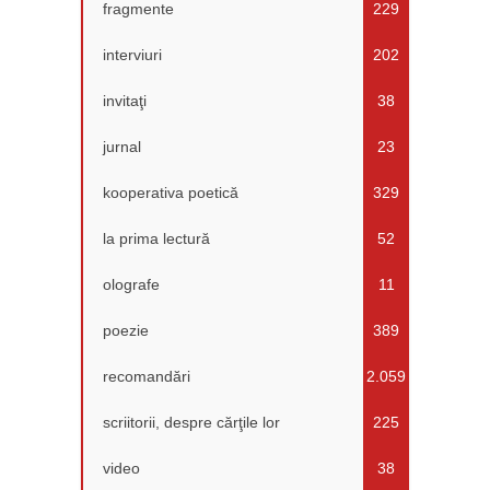
fragmente
229
interviuri
202
invitaţi
38
jurnal
23
kooperativa poetică
329
la prima lectură
52
olografe
11
poezie
389
recomandări
2.059
scriitorii, despre cărţile lor
225
video
38