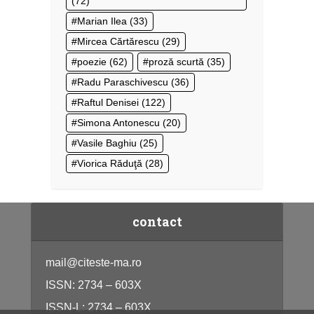
(72)
Marian Ilea
(33)
Mircea Cărtărescu
(29)
poezie
(62)
proză scurtă
(35)
Radu Paraschivescu
(36)
Raftul Denisei
(122)
Simona Antonescu
(20)
Vasile Baghiu
(25)
Viorica Răduţă
(28)
contact
mail@citeste-ma.ro
ISSN: 2734 – 603X
ISSN-L: 2734 – 603X