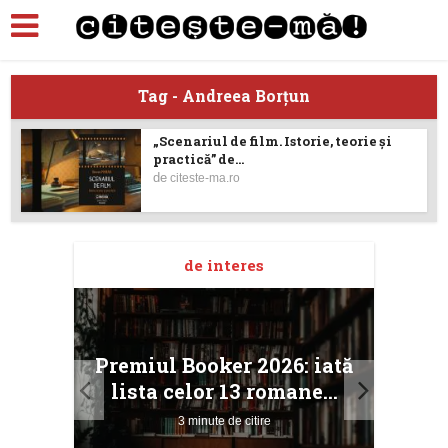
Tag - Andreea Borţun
„Scenariul de film. Istorie, teorie și
practică” de...
de
citeste-ma.ro
de interes
taj
Ang
Premiul Booker 2026: iată
ile
Buc
lista celor 13 romane...
3 minute de citire