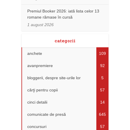
Premiul Booker 2026: iată lista celor 13
romane rămase în cursă
1 august 2026
categorii
anchete
109
avanpremiere
92
bloggerii, despre site-urile lor
5
cărţi pentru copii
57
cinci detalii
14
comunicate de presă
645
concursuri
57