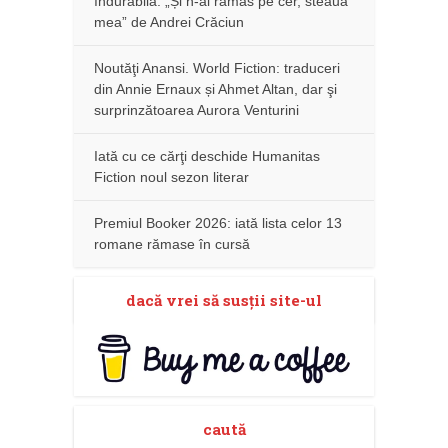
îndurabilă: „Și n-ai rămas pe cer, steaua
mea” de Andrei Crăciun
Noutăţi Anansi. World Fiction: traduceri
din Annie Ernaux și Ahmet Altan, dar şi
surprinzătoarea Aurora Venturini
Iată cu ce cărţi deschide Humanitas
Fiction noul sezon literar
Premiul Booker 2026: iată lista celor 13
romane rămase în cursă
dacă vrei să susţii site-ul
caută