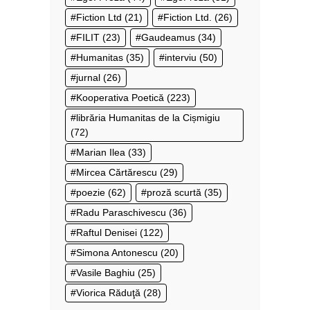
Fiction Ltd
(21)
Fiction Ltd.
(26)
FILIT
(23)
Gaudeamus
(34)
Humanitas
(35)
interviu
(50)
jurnal
(26)
Kooperativa Poetică
(223)
librăria Humanitas de la Cișmigiu
(72)
Marian Ilea
(33)
Mircea Cărtărescu
(29)
poezie
(62)
proză scurtă
(35)
Radu Paraschivescu
(36)
Raftul Denisei
(122)
Simona Antonescu
(20)
Vasile Baghiu
(25)
Viorica Răduţă
(28)