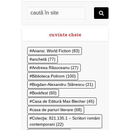
cuvinte cheie
Anansi. World Fiction
(83)
anchetă
(77)
Andreea Răsuceanu
(27)
Biblioteca Polirom
(100)
Bogdan-Alexandru Stănescu
(21)
Bookfest
(60)
Casa de Editură Max Blecher
(45)
casa de pariuri literare
(68)
Colecţia: 821.135.1 – Scriitori români
contemporani
(22)