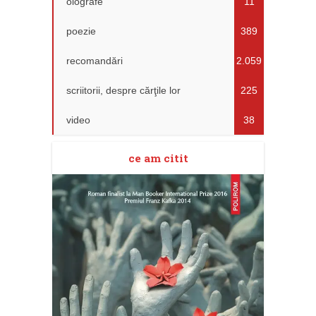
olografe
11
poezie
389
recomandări
2.059
scriitorii, despre cărţile lor
225
video
38
ce am citit