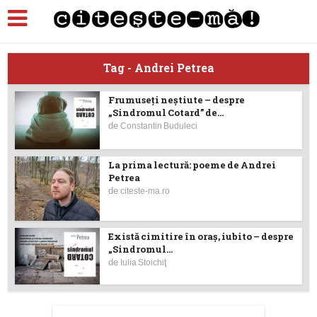
Tag - Andrei Petrea
Frumuseți neștiute – despre
„Sindromul Cotard” de...
de
Constantin Buduleci
La prima lectură: poeme de Andrei
Petrea
de
citeste-ma.ro
Există cimitire în oraș, iubito – despre
„Sindromul...
de
Iulia Stoichiţ