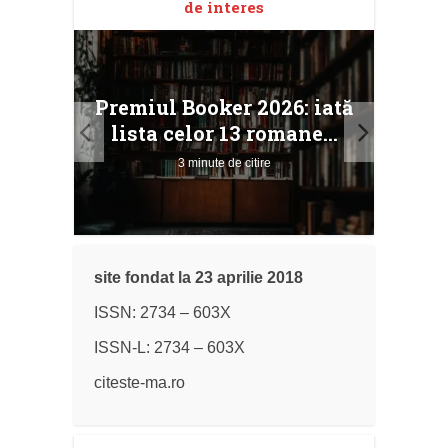
de interes
taj
Ang
Premiul Booker 2026: iată
ile
Buc
lista celor 13 romane...
3 minute de citire
site fondat la 23 aprilie 2018
ISSN: 2734 – 603X
ISSN-L: 2734 – 603X
citeste-ma.ro