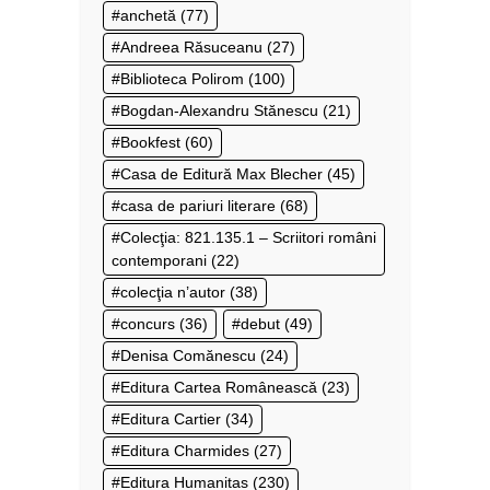
anchetă
(77)
Andreea Răsuceanu
(27)
Biblioteca Polirom
(100)
Bogdan-Alexandru Stănescu
(21)
Bookfest
(60)
Casa de Editură Max Blecher
(45)
casa de pariuri literare
(68)
Colecţia: 821.135.1 – Scriitori români
contemporani
(22)
colecţia n’autor
(38)
concurs
(36)
debut
(49)
Denisa Comănescu
(24)
Editura Cartea Românească
(23)
Editura Cartier
(34)
Editura Charmides
(27)
Editura Humanitas
(230)