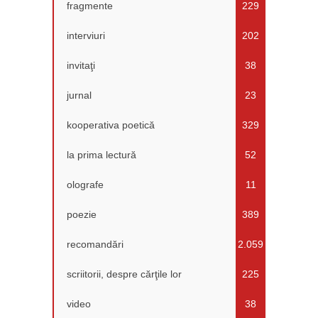
fragmente
229
interviuri
202
invitaţi
38
jurnal
23
kooperativa poetică
329
la prima lectură
52
olografe
11
poezie
389
recomandări
2.059
scriitorii, despre cărţile lor
225
video
38