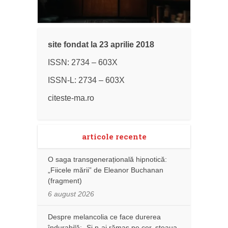
site fondat la 23 aprilie 2018
ISSN: 2734 – 603X
ISSN-L: 2734 – 603X
citeste-ma.ro
articole recente
O saga transgenerațională hipnotică:
„Fiicele mării” de Eleanor Buchanan
(fragment)
6 august 2026
Despre melancolia ce face durerea
îndurabilă: „Și n-ai rămas pe cer, steaua