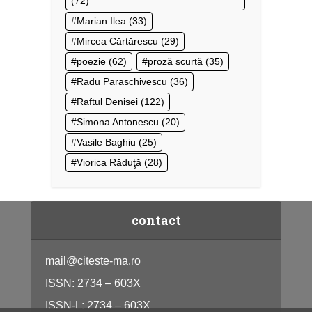
(72)
Marian Ilea
(33)
Mircea Cărtărescu
(29)
poezie
(62)
proză scurtă
(35)
Radu Paraschivescu
(36)
Raftul Denisei
(122)
Simona Antonescu
(20)
Vasile Baghiu
(25)
Viorica Răduţă
(28)
contact
mail@citeste-ma.ro
ISSN: 2734 – 603X
ISSN-L: 2734 – 603X