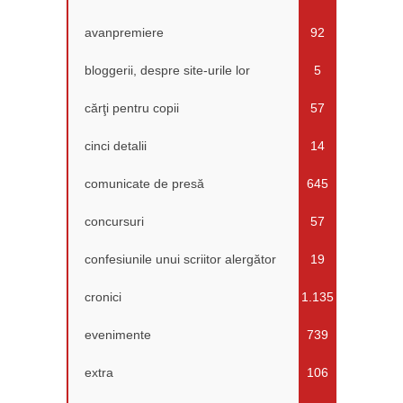
avanpremiere
92
bloggerii, despre site-urile lor
5
cărţi pentru copii
57
cinci detalii
14
comunicate de presă
645
concursuri
57
confesiunile unui scriitor alergător
19
cronici
1.135
evenimente
739
extra
106