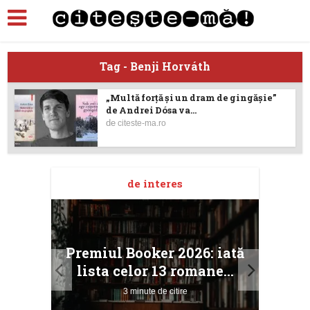
Tag - Benji Horváth
„Multă forță și un dram de gingășie”
de Andrei Dósa va...
de
citeste-ma.ro
de interes
taj
Ang
Premiul Booker 2026: iată
ile
Buc
lista celor 13 romane...
3 minute de citire