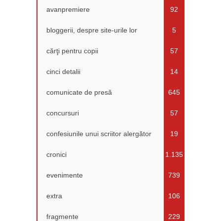
avanpremiere
92
bloggerii, despre site-urile lor
5
cărţi pentru copii
57
cinci detalii
14
comunicate de presă
645
concursuri
57
confesiunile unui scriitor alergător
19
cronici
1.135
evenimente
739
extra
106
fragmente
229