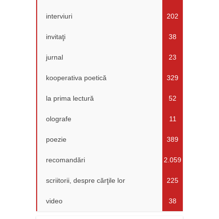
interviuri
202
invitaţi
38
jurnal
23
kooperativa poetică
329
la prima lectură
52
olografe
11
poezie
389
recomandări
2.059
scriitorii, despre cărţile lor
225
video
38