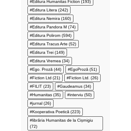
Editura Humanitas Fiction
(193)
Editura Litera
(242)
Editura Nemira
(160)
Editura Pandora M
(74)
Editura Polirom
(594)
Editura Tracus Arte
(52)
Editura Trei
(149)
Editura Vremea
(34)
Ego. Proză
(44)
EgoProză
(51)
Fiction Ltd
(21)
Fiction Ltd.
(26)
FILIT
(23)
Gaudeamus
(34)
Humanitas
(35)
interviu
(50)
jurnal
(26)
Kooperativa Poetică
(223)
librăria Humanitas de la Cișmigiu
(72)