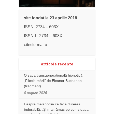
site fondat la 23 aprilie 2018
ISSN: 2734 – 603X
ISSN-L: 2734 – 603X
citeste-ma.ro
articole recente
O saga transgenerațională hipnotică:
„Fiicele mării” de Eleanor Buchanan
(fragment)
6 august 2026
Despre melancolia ce face durerea
îndurabilă: „Și n-ai rămas pe cer, steaua