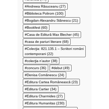
Andreea Răsuceanu
(27)
Biblioteca Polirom
(100)
Bogdan-Alexandru Stănescu
(21)
Bookfest
(60)
Casa de Editură Max Blecher
(45)
casa de pariuri literare
(68)
Colecţia: 821.135.1 – Scriitori români
contemporani
(22)
colecţia n’autor
(38)
concurs
(36)
debut
(49)
Denisa Comănescu
(24)
Editura Cartea Românească
(23)
Editura Cartier
(34)
Editura Charmides
(27)
Editura Humanitas
(230)