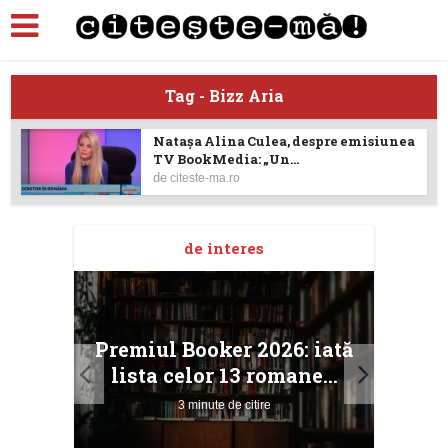
Tag - Bizz Aria
Natașa Alina Culea, despre emisiunea
TV BookMedia: „Un...
de
citeste-ma.ro
de interes
taj
Ang
Premiul Booker 2026: iată
ile
Buc
lista celor 13 romane...
3 minute de citire