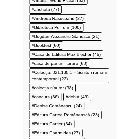
Anansi. World Fiction
(83)
anchetă
(77)
Andreea Răsuceanu
(27)
Biblioteca Polirom
(100)
Bogdan-Alexandru Stănescu
(21)
Bookfest
(60)
Casa de Editură Max Blecher
(45)
casa de pariuri literare
(68)
Colecţia: 821.135.1 – Scriitori români
contemporani
(22)
colecţia n’autor
(38)
concurs
(36)
debut
(49)
Denisa Comănescu
(24)
Editura Cartea Românească
(23)
Editura Cartier
(34)
Editura Charmides
(27)