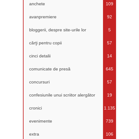
anchete
109
avanpremiere
92
bloggerii, despre site-urile lor
5
cărţi pentru copii
57
cinci detalii
14
comunicate de presă
645
concursuri
57
confesiunile unui scriitor alergător
19
cronici
1.135
evenimente
739
extra
106