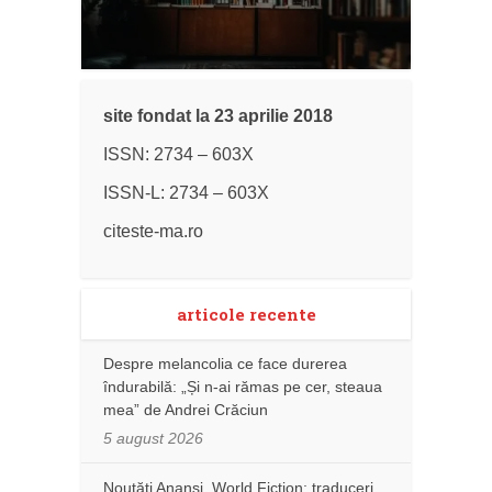
site fondat la 23 aprilie 2018
ISSN: 2734 – 603X
ISSN-L: 2734 – 603X
citeste-ma.ro
articole recente
Despre melancolia ce face durerea
îndurabilă: „Și n-ai rămas pe cer, steaua
mea” de Andrei Crăciun
5 august 2026
Noutăţi Anansi. World Fiction: traduceri