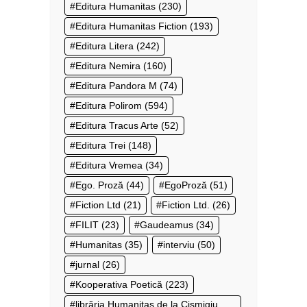
Editura Humanitas
(230)
Editura Humanitas Fiction
(193)
Editura Litera
(242)
Editura Nemira
(160)
Editura Pandora M
(74)
Editura Polirom
(594)
Editura Tracus Arte
(52)
Editura Trei
(148)
Editura Vremea
(34)
Ego. Proză
(44)
EgoProză
(51)
Fiction Ltd
(21)
Fiction Ltd.
(26)
FILIT
(23)
Gaudeamus
(34)
Humanitas
(35)
interviu
(50)
jurnal
(26)
Kooperativa Poetică
(223)
librăria Humanitas de la Cișmigiu