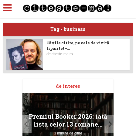
Tag - business
Cărțile citite, pe cele de vizită
tipărite! –...
de
citeste-ma.ro
de interes
taj
Ang
Premiul Booker 2026: iată
ile
Buc
lista celor 13 romane...
3 minute de citire