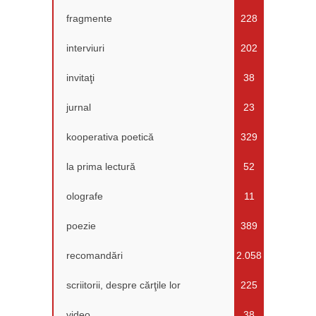
fragmente
228
interviuri
202
invitaţi
38
jurnal
23
kooperativa poetică
329
la prima lectură
52
olografe
11
poezie
389
recomandări
2.058
scriitorii, despre cărţile lor
225
video
38