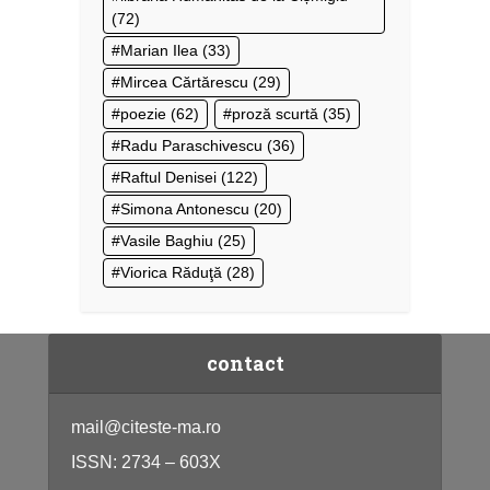
(72)
Marian Ilea
(33)
Mircea Cărtărescu
(29)
poezie
(62)
proză scurtă
(35)
Radu Paraschivescu
(36)
Raftul Denisei
(122)
Simona Antonescu
(20)
Vasile Baghiu
(25)
Viorica Răduţă
(28)
contact
mail@citeste-ma.ro
ISSN: 2734 – 603X