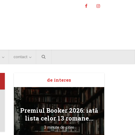
e
contact
de interes
Angela
Premiul Booker 2026: iată
Bucur
lista celor 13 romane...
3 minute de citire