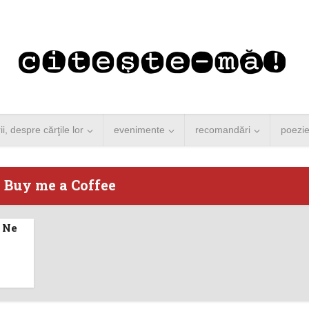
rii, despre cărţile lor
evenimente
recomandări
poezi
- Buy me a Coffee
? Ne
 Merkel vine la
Concurs de reportaj
ști. Lansare de
literar pentru noile
carte şi...
generații...
 minute de citire
3 minute de citire