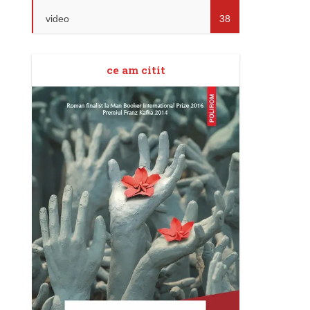
video
38
ce am citit