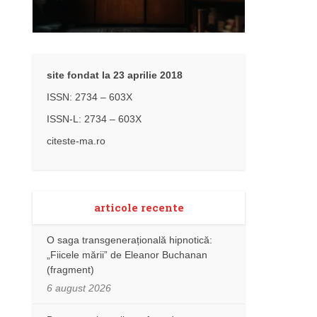
site fondat la 23 aprilie 2018
ISSN: 2734 – 603X
ISSN-L: 2734 – 603X
citeste-ma.ro
articole recente
O saga transgenerațională hipnotică:
„Fiicele mării” de Eleanor Buchanan
(fragment)
6 august 2026