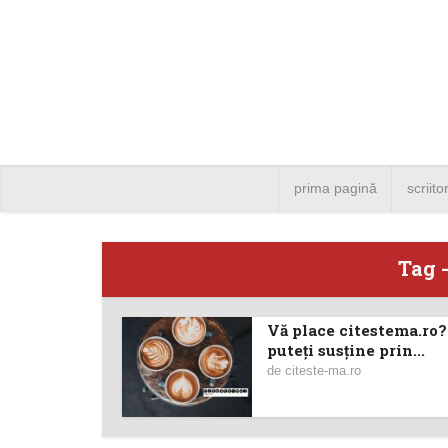
prima pagină
scriito
Tag 
Vă place citestema.ro
Angela
puteţi susţine prin...
de
citeste-ma.ro
Bucure
4