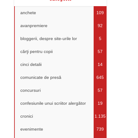
anchete
109
avanpremiere
92
bloggerii, despre site-urile lor
5
cărţi pentru copii
57
cinci detalii
14
comunicate de presă
645
concursuri
57
confesiunile unui scriitor alergător
19
cronici
1.135
evenimente
739