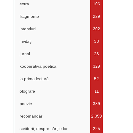
extra
106
fragmente
229
interviuri
202
invitaţi
38
jurnal
23
kooperativa poetică
329
la prima lectură
52
olografe
11
poezie
389
recomandări
2.059
scriitorii, despre cărţile lor
225