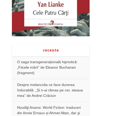
recente
O saga transgenerațională hipnotică:
„Fiicele mării” de Eleanor Buchanan
(fragment)
Despre melancolia ce face durerea
îndurabilă: „Și n-ai rămas pe cer, steaua
mea” de Andrei Crăciun
Noutăţi Anansi. World Fiction: traduceri
din Annie Ernaux și Ahmet Altan, dar şi