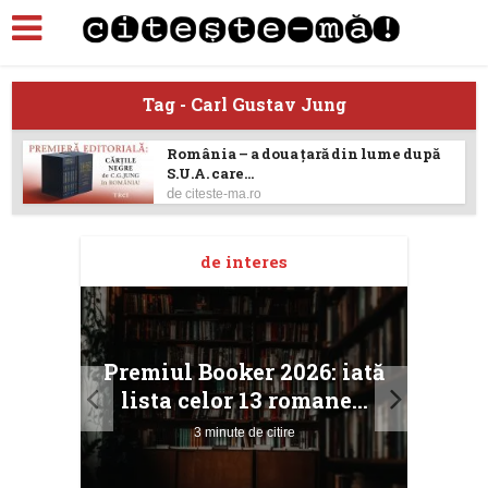
Tag - Carl Gustav Jung
România – a doua țară din lume după
S.U.A. care...
de
citeste-ma.ro
de interes
taj
Ang
Premiul Booker 2026: iată
ile
Buc
lista celor 13 romane...
3 minute de citire