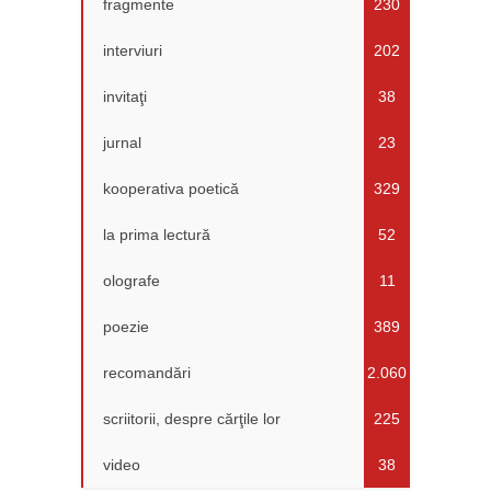
fragmente
230
interviuri
202
invitaţi
38
jurnal
23
kooperativa poetică
329
la prima lectură
52
olografe
11
poezie
389
recomandări
2.060
scriitorii, despre cărţile lor
225
video
38