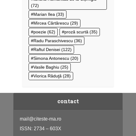
(72)
Marian Ilea
(33)
Mircea Cărtărescu
(29)
poezie
(62)
proză scurtă
(35)
Radu Paraschivescu
(36)
Raftul Denisei
(122)
Simona Antonescu
(20)
Vasile Baghiu
(25)
Viorica Răduţă
(28)
contact
mail@citeste-ma.ro
ISSN: 2734 – 603X