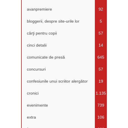
avanpremiere
92
bloggerii, despre site-urile lor
5
cărţi pentru copii
57
cinci detalii
14
comunicate de presă
645
concursuri
57
confesiunile unui scriitor alergător
19
cronici
1.135
evenimente
739
extra
106