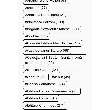
Anansi. World Fiction
(83)
anchetă
(77)
Andreea Răsuceanu
(27)
Biblioteca Polirom
(100)
Bogdan-Alexandru Stănescu
(21)
Bookfest
(60)
Casa de Editură Max Blecher
(45)
casa de pariuri literare
(68)
Colecţia: 821.135.1 – Scriitori români
contemporani
(22)
colecţia n’autor
(38)
concurs
(36)
debut
(49)
Denisa Comănescu
(24)
Editura Cartea Românească
(23)
Editura Cartier
(34)
Editura Charmides
(27)