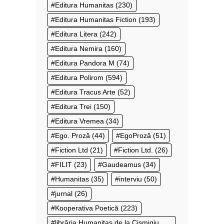
Editura Humanitas
(230)
Editura Humanitas Fiction
(193)
Editura Litera
(242)
Editura Nemira
(160)
Editura Pandora M
(74)
Editura Polirom
(594)
Editura Tracus Arte
(52)
Editura Trei
(150)
Editura Vremea
(34)
Ego. Proză
(44)
EgoProză
(51)
Fiction Ltd
(21)
Fiction Ltd.
(26)
FILIT
(23)
Gaudeamus
(34)
Humanitas
(35)
interviu
(50)
jurnal
(26)
Kooperativa Poetică
(223)
librăria Humanitas de la Cișmigiu