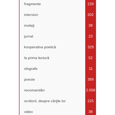
fragmente
228
interviuri
202
invitaţi
38
jurnal
23
kooperativa poetică
329
la prima lectură
52
olografe
11
poezie
389
recomandări
2.058
scriitorii, despre cărţile lor
225
video
38