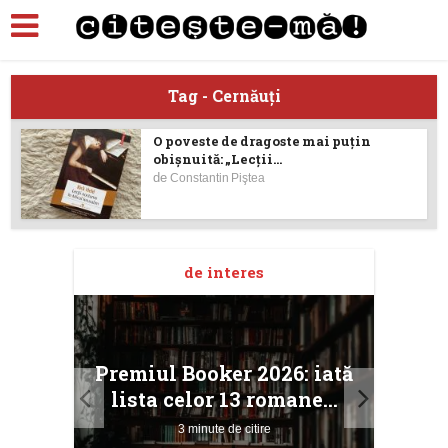
Tag - Cernăuţi
O poveste de dragoste mai puţin
obişnuită: „Lecţii...
de
Constantin Piştea
de interes
taj
Ang
Premiul Booker 2026: iată
ile
Buc
lista celor 13 romane...
3 minute de citire