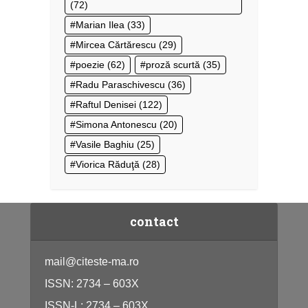
(72)
Marian Ilea
(33)
Mircea Cărtărescu
(29)
poezie
(62)
proză scurtă
(35)
Radu Paraschivescu
(36)
Raftul Denisei
(122)
Simona Antonescu
(20)
Vasile Baghiu
(25)
Viorica Răduţă
(28)
contact
mail@citeste-ma.ro
ISSN: 2734 – 603X
ISSN-L: 2734 – 603X