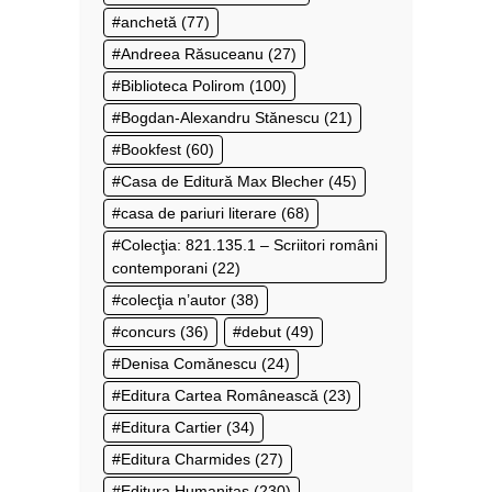
anchetă
(77)
Andreea Răsuceanu
(27)
Biblioteca Polirom
(100)
Bogdan-Alexandru Stănescu
(21)
Bookfest
(60)
Casa de Editură Max Blecher
(45)
casa de pariuri literare
(68)
Colecţia: 821.135.1 – Scriitori români
contemporani
(22)
colecţia n’autor
(38)
concurs
(36)
debut
(49)
Denisa Comănescu
(24)
Editura Cartea Românească
(23)
Editura Cartier
(34)
Editura Charmides
(27)
Editura Humanitas
(230)