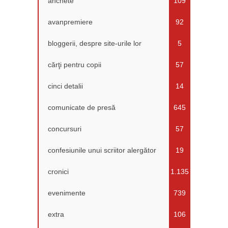
anchete
109
avanpremiere
92
bloggerii, despre site-urile lor
5
cărţi pentru copii
57
cinci detalii
14
comunicate de presă
645
concursuri
57
confesiunile unui scriitor alergător
19
cronici
1.135
evenimente
739
extra
106