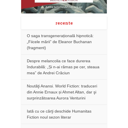
recente
O saga transgenerațională hipnotică:
„Fiicele mării” de Eleanor Buchanan
(fragment)
Despre melancolia ce face durerea
îndurabilă: „Și n-ai rămas pe cer, steaua
mea” de Andrei Crăciun
Noutăţi Anansi. World Fiction: traduceri
din Annie Ernaux și Ahmet Altan, dar şi
surprinzătoarea Aurora Venturini
Iată cu ce cărţi deschide Humanitas
Fiction noul sezon literar