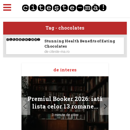
Tag - chocolates
Stunning Health Benefits of Eating
Chocolates
de
citeste-ma.ro
de interes
taj
Ang
Premiul Booker 2026: iată
ile
Buc
lista celor 13 romane...
3 minute de citire