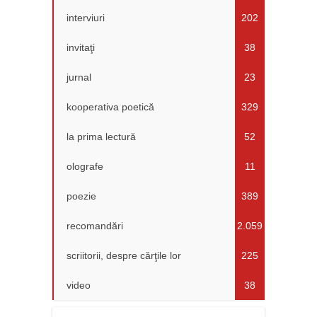
interviuri
202
invitaţi
38
jurnal
23
kooperativa poetică
329
la prima lectură
52
olografe
11
poezie
389
recomandări
2.059
scriitorii, despre cărţile lor
225
video
38