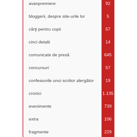
avanpremiere
92
bloggerii, despre site-urile lor
5
cărţi pentru copii
57
cinci detalii
14
comunicate de presă
645
concursuri
57
confesiunile unui scriitor alergător
19
cronici
1.135
evenimente
739
extra
106
fragmente
229