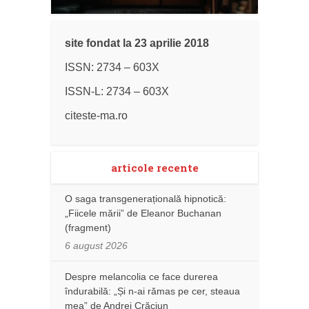
site fondat la 23 aprilie 2018
ISSN: 2734 – 603X
ISSN-L: 2734 – 603X
citeste-ma.ro
articole recente
O saga transgenerațională hipnotică:
„Fiicele mării” de Eleanor Buchanan
(fragment)
6 august 2026
Despre melancolia ce face durerea
îndurabilă: „Și n-ai rămas pe cer, steaua
mea” de Andrei Crăciun