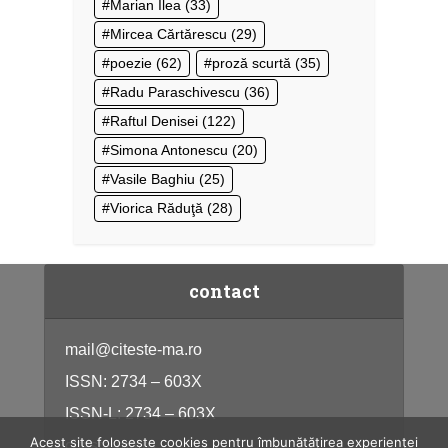
Marian Ilea
(33)
Mircea Cărtărescu
(29)
poezie
(62)
proză scurtă
(35)
Radu Paraschivescu
(36)
Raftul Denisei
(122)
Simona Antonescu
(20)
Vasile Baghiu
(25)
Viorica Răduţă
(28)
contact
mail@citeste-ma.ro
ISSN: 2734 – 603X
ISSN-L: 2734 – 603X
Acest site folosește cookies pentru îmbunătățirea experienței
citeste-ma.ro