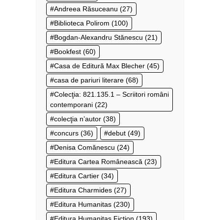
Andreea Răsuceanu
(27)
Biblioteca Polirom
(100)
Bogdan-Alexandru Stănescu
(21)
Bookfest
(60)
Casa de Editură Max Blecher
(45)
casa de pariuri literare
(68)
Colecţia: 821.135.1 – Scriitori români
contemporani
(22)
colecţia n’autor
(38)
concurs
(36)
debut
(49)
Denisa Comănescu
(24)
Editura Cartea Românească
(23)
Editura Cartier
(34)
Editura Charmides
(27)
Editura Humanitas
(230)
Editura Humanitas Fiction
(193)