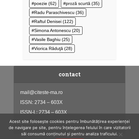
poezie
(62)
proză scurtă
(35)
Radu Paraschivescu
(36)
Raftul Denisei
(122)
Simona Antonescu
(20)
Vasile Baghiu
(25)
Viorica Răduţă
(28)
contact
mail@citeste-ma.ro
ISSN: 2734 – 603X
ISSN-L: 2734 – 603X
Acest site folosește cookies pentru îmbunătățirea experienței
citeste-ma.ro
de navigare pe site, pentru înțelegerea felului în care vizitatorii
săi consumă conținutul și pentru analiza traficului.