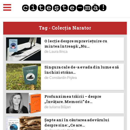
Tag - Colecţia Narator
O lecţie despre supravieţuire cu
mintea întreagă: „Nu...
de
Laura Ilinca
Singura cale de-a evada din lume e să
închizi strâns...
de
Constantin Piştea
Profunzimea trăirii – despre
„Învățare. Memorii” de...
de
Iuliana Blăjan
Şapte ani în căutarea adevărului
despre sine: „Ce are...