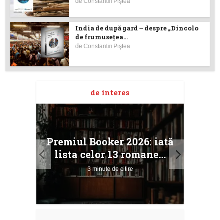
de
Constantin Piştea
India de după gard – despre „Dincolo
de frumuseţea...
de
Constantin Piştea
de interes
taj
Ang
Premiul Booker 2026: iată
ile
Buc
lista celor 13 romane...
3 minute de citire