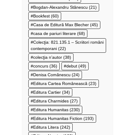
Bogdan-Alexandru Stănescu
(21)
Bookfest
(60)
Casa de Editură Max Blecher
(45)
casa de pariuri literare
(68)
Colecţia: 821.135.1 – Scriitori români
contemporani
(22)
colecţia n’autor
(38)
concurs
(36)
debut
(49)
Denisa Comănescu
(24)
Editura Cartea Românească
(23)
Editura Cartier
(34)
Editura Charmides
(27)
Editura Humanitas
(230)
Editura Humanitas Fiction
(193)
Editura Litera
(242)