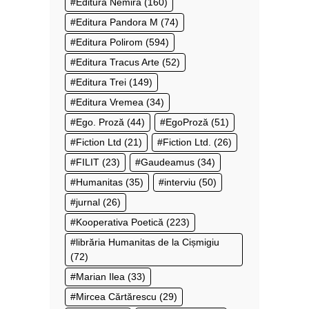
Editura Nemira
(160)
Editura Pandora M
(74)
Editura Polirom
(594)
Editura Tracus Arte
(52)
Editura Trei
(149)
Editura Vremea
(34)
Ego. Proză
(44)
EgoProză
(51)
Fiction Ltd
(21)
Fiction Ltd.
(26)
FILIT
(23)
Gaudeamus
(34)
Humanitas
(35)
interviu
(50)
jurnal
(26)
Kooperativa Poetică
(223)
librăria Humanitas de la Cișmigiu
(72)
Marian Ilea
(33)
Mircea Cărtărescu
(29)