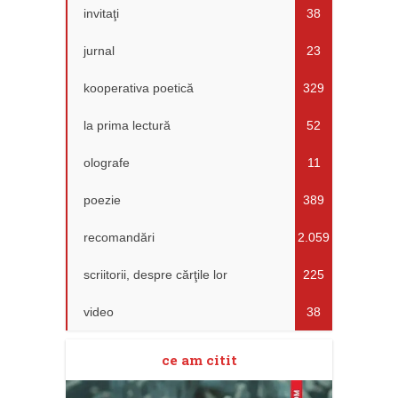
invitaţi
38
jurnal
23
kooperativa poetică
329
la prima lectură
52
olografe
11
poezie
389
recomandări
2.059
scriitorii, despre cărţile lor
225
video
38
ce am citit