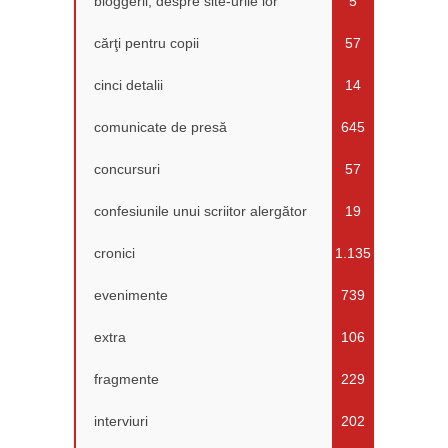
bloggerii, despre site-urile lor
5
cărţi pentru copii
57
cinci detalii
14
comunicate de presă
645
concursuri
57
confesiunile unui scriitor alergător
19
cronici
1.135
evenimente
739
extra
106
fragmente
229
interviuri
202