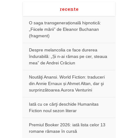
recente
O saga transgenerațională hipnotică:
„Fiicele mării” de Eleanor Buchanan
(fragment)
Despre melancolia ce face durerea
îndurabilă: „Și n-ai rămas pe cer, steaua
mea” de Andrei Crăciun
Noutăţi Anansi. World Fiction: traduceri
din Annie Ernaux și Ahmet Altan, dar şi
surprinzătoarea Aurora Venturini
Iată cu ce cărţi deschide Humanitas
Fiction noul sezon literar
Premiul Booker 2026: iată lista celor 13
romane rămase în cursă