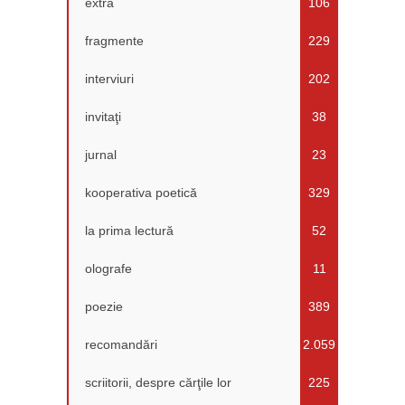
extra
106
fragmente
229
interviuri
202
invitaţi
38
jurnal
23
kooperativa poetică
329
la prima lectură
52
olografe
11
poezie
389
recomandări
2.059
scriitorii, despre cărţile lor
225