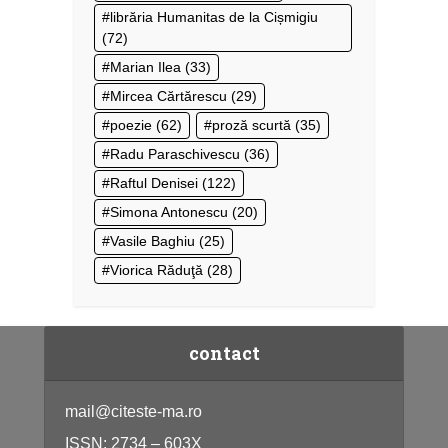
librăria Humanitas de la Cișmigiu
(72)
Marian Ilea
(33)
Mircea Cărtărescu
(29)
poezie
(62)
proză scurtă
(35)
Radu Paraschivescu
(36)
Raftul Denisei
(122)
Simona Antonescu
(20)
Vasile Baghiu
(25)
Viorica Răduţă
(28)
contact
mail@citeste-ma.ro
ISSN: 2734 – 603X