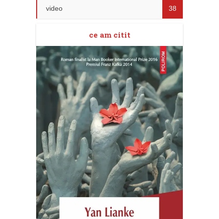
video
38
ce am citit