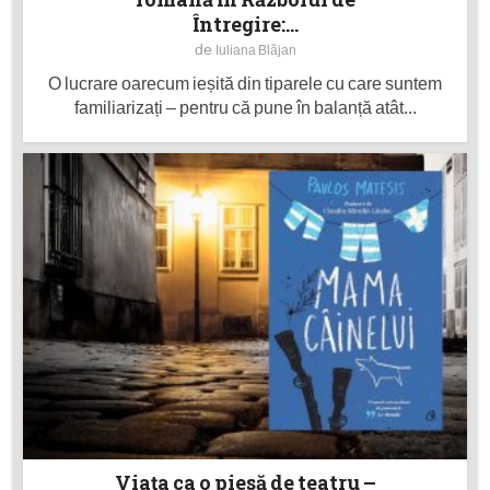
Întregire:...
de
Iuliana Blăjan
O lucrare oarecum ieșită din tiparele cu care suntem
familiarizați – pentru că pune în balanță atât...
Viața ca o piesă de teatru –