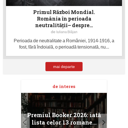
Primul Război Mondial.
România în perioada
neutralității– despre...
de
Iuliana Blăjan
Perioada de neutralitate a României, 1914-1916, a
fost, fără îndoială, o perioadă tensionată, nu...
mai departe
de interes
taj
Ang
Premiul Booker 2026: iată
ile
Buc
lista celor 13 romane...