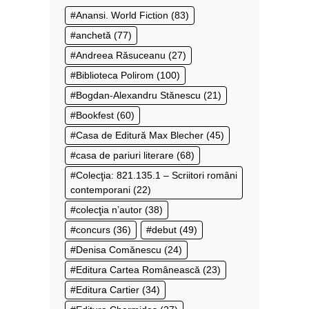
Anansi. World Fiction
(83)
anchetă
(77)
Andreea Răsuceanu
(27)
Biblioteca Polirom
(100)
Bogdan-Alexandru Stănescu
(21)
Bookfest
(60)
Casa de Editură Max Blecher
(45)
casa de pariuri literare
(68)
Colecţia: 821.135.1 – Scriitori români
contemporani
(22)
colecţia n’autor
(38)
concurs
(36)
debut
(49)
Denisa Comănescu
(24)
Editura Cartea Românească
(23)
Editura Cartier
(34)