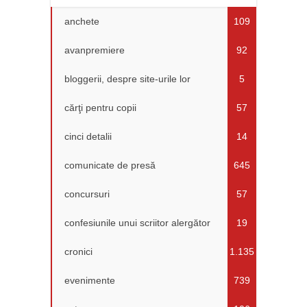
anchete
109
avanpremiere
92
bloggerii, despre site-urile lor
5
cărţi pentru copii
57
cinci detalii
14
comunicate de presă
645
concursuri
57
confesiunile unui scriitor alergător
19
cronici
1.135
evenimente
739