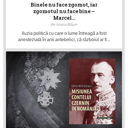
Binele nu face zgomot, iar
zgomotul nu face bine –
Marcel...
de
Iuliana Blăjan
Iluzia politică cu care o lume întreagă a fost
anesteziată în anii antebelici, că războiul ar fi...