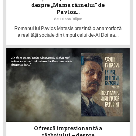
despre „Mama câinelui” de
Pavlos...
de
Iuliana Blăjan
Romanul lui Pavlos Matesis prezintă o anamorfoză
a realității sociale din timpul celui de-Al Doilea...
O frescă impresionantă a
războiului – despre