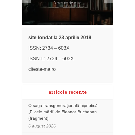
3 minute de citire
site fondat la 23 aprilie 2018
ISSN: 2734 – 603X
ISSN-L: 2734 – 603X
citeste-ma.ro
articole recente
O saga transgenerațională hipnotică:
„Fiicele mării” de Eleanor Buchanan
(fragment)
6 august 2026