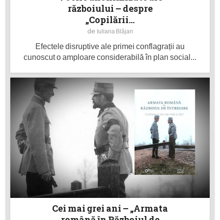
războiului – despre
„Copilării...
de
Iuliana Blăjan
Efectele disruptive ale primei conflagrații au
cunoscut o amploare considerabilă în plan social...
Cei mai grei ani – „Armata
română în Războiul de