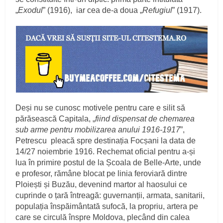
„
Exodul
” (1916), iar cea de-a doua „
Refugiul
” (1917).
Deși nu se cunosc motivele pentru care e silit să
părăsească Capitala, „
fiind dispensat de chemarea
sub arme pentru mobilizarea anului 1916-1917
”,
Petrescu pleacă spre destinația Focșani la data de
14/27 noiembrie 1916. Rechemat oficial pentru a-și
lua în primire postul de la Școala de Belle-Arte, unde
e profesor, rămâne blocat pe linia feroviară dintre
Ploiești și Buzău, devenind martor al haosului ce
cuprinde o țară întreagă: guvernanții, armata, sanitarii,
populația înspăimântată sufocă, la propriu, artera pe
care se circulă înspre Moldova, plecând din calea