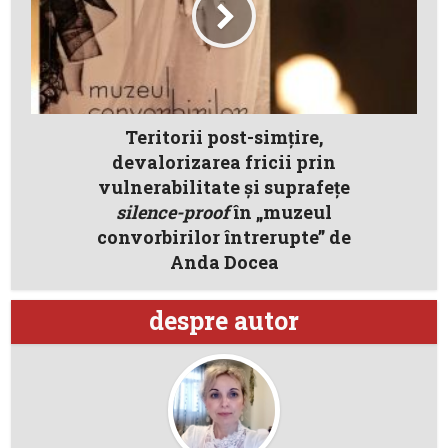
Teritorii post-simțire,
devalorizarea fricii prin
vulnerabilitate și suprafețe
silence-proof
în „muzeul
convorbirilor întrerupte” de
Anda Docea
despre autor