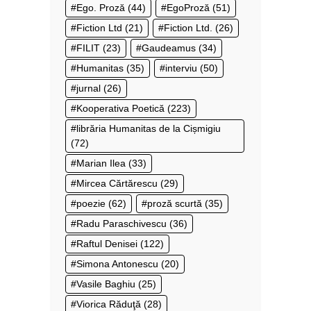
Ego. Proză
(44)
EgoProză
(51)
Fiction Ltd
(21)
Fiction Ltd.
(26)
FILIT
(23)
Gaudeamus
(34)
Humanitas
(35)
interviu
(50)
jurnal
(26)
Kooperativa Poetică
(223)
librăria Humanitas de la Cișmigiu
(72)
Marian Ilea
(33)
Mircea Cărtărescu
(29)
poezie
(62)
proză scurtă
(35)
Radu Paraschivescu
(36)
Raftul Denisei
(122)
Simona Antonescu
(20)
Vasile Baghiu
(25)
Viorica Răduţă
(28)