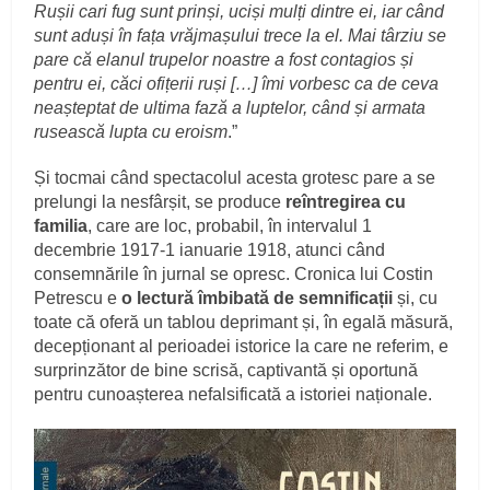
Rușii cari fug sunt prinși, uciși mulți dintre ei, iar când
sunt aduși în fața vrăjmașului trece la el. Mai târziu se
pare că elanul trupelor noastre a fost contagios și
pentru ei, căci ofițerii ruși […] îmi vorbesc ca de ceva
neașteptat de ultima fază a luptelor, când și armata
rusească lupta cu eroism
.”
Și tocmai când spectacolul acesta grotesc pare a se
prelungi la nesfârșit, se produce
reîntregirea cu
familia
, care are loc, probabil, în intervalul 1
decembrie 1917-1 ianuarie 1918, atunci când
consemnările în jurnal se opresc. Cronica lui Costin
Petrescu e
o lectură îmbibată de semnificații
și, cu
toate că oferă un tablou deprimant și, în egală măsură,
decepționant al perioadei istorice la care ne referim, e
surprinzător de bine scrisă, captivantă și oportună
pentru cunoașterea nefalsificată a istoriei naționale.