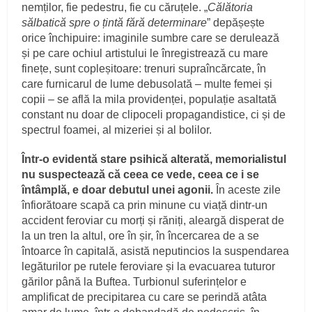
nemților, fie pedestru, fie cu căruțele. „
Călătoria
sălbatică spre o țintă fără determinare
” depășește
orice închipuire: imaginile sumbre care se derulează
și pe care ochiul artistului le înregistrează cu mare
finețe, sunt copleșitoare: trenuri supraîncărcate, în
care furnicarul de lume debusolată – multe femei și
copii – se află la mila providenței, populație asaltată
constant nu doar de clipoceli propagandistice, ci și de
spectrul foamei, al mizeriei și al bolilor.
Într-o evidentă stare psihică alterată, memorialistul
nu suspectează că ceea ce vede, ceea ce i se
întâmplă, e doar debutul unei agonii.
În aceste zile
înfiorătoare scapă ca prin minune cu viață dintr-un
accident feroviar cu morți și răniți, aleargă disperat de
la un tren la altul, ore în șir, în încercarea de a se
întoarce în capitală, asistă neputincios la suspendarea
legăturilor pe rutele feroviare și la evacuarea tuturor
gărilor până la Buftea. Turbionul suferințelor e
amplificat de precipitarea cu care se perindă atâta