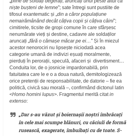
„
pline de soldați degerați, aruncați unul peste altul ca
niște bușteni de lemne
”; sate întregi sunt pustiite de
tifosul exantematic și „
din a căror populațiune
nemairămânând decât câțiva copii și câțiva câini
”;
cimitirele, ticsite de gropi comune în care sfârșesc
nenumărate vieți și destine, cadavre ale soldaților
aruncați „
fără o cămașe măcar pe ei…
” Și în miezul
acestor nenorociri nu lipsește niciodată acea
categorie umană de indivizi eșuați moralmente,
pierduți în perorații, speculă, afaceri și divertisment…
Conduita lor, de o josnicie impardonabilă, prin
fatuitatea care le e o a doua natură, demitologizează
orice pretenții de responsabilitate, de datorie – fie ea
politică, civică sau morală –, confirmând dictonul latin
<
Homo homini lupus
>. Fragmentul merită citat
in
extenso
:
„
Dar s-au văzut și boiernașii noștri îmbrăcați
în cele mai scumpe blănuri, cu căciuli de formă
rusească, exagerate, îmbuibați cu de toate. S-