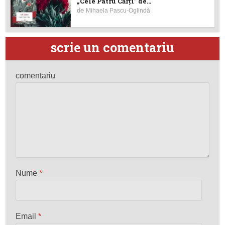
„Cele Patru Cărți” de...
de
Mihaela Pascu-Oglindă
scrie un comentariu
comentariu
Nume
*
Email
*