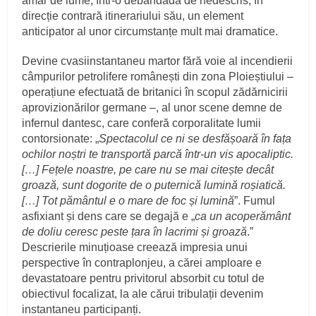
amar de lume, într-o debandadă de nedescris, în
direcție contrară itinerariului său, un element
anticipator al unor circumstanțe mult mai dramatice.
Devine cvasiinstantaneu martor fără voie al incendierii
câmpurilor petrolifere românești din zona Ploieștiului –
operațiune efectuată de britanici în scopul zădărnicirii
aprovizionărilor germane –, al unor scene demne de
infernul dantesc, care conferă corporalitate lumii
contorsionate: „
Spectacolul ce ni se desfășoară în fața
ochilor noștri te transportă parcă într-un vis apocaliptic.
[…] Fețele noastre, pe care nu se mai citește decât
groază, sunt dogorite de o puternică lumină roșiatică.
[…] Tot pământul e o mare de foc și lumină
”. Fumul
asfixiant și dens care se degajă e „
ca un acoperământ
de doliu ceresc peste țara în lacrimi și groază
.”
Descrierile minuțioase creează impresia unui
perspective în contraplonjeu, a cărei amploare e
devastatoare pentru privitorul absorbit cu totul de
obiectivul focalizat, la ale cărui tribulații devenim
instantaneu participanți.