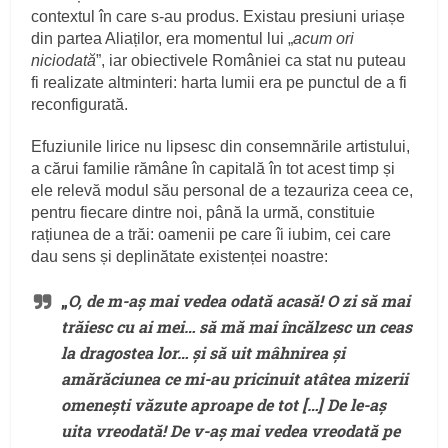
contextul în care s-au produs. Existau presiuni uriașe
din partea Aliaților, era momentul lui „
acum ori
niciodată
”, iar obiectivele României ca stat nu puteau
fi realizate altminteri: harta lumii era pe punctul de a fi
reconfigurată.
Efuziunile lirice nu lipsesc din consemnările artistului,
a cărui familie rămâne în capitală în tot acest timp și
ele relevă modul său personal de a tezauriza ceea ce,
pentru fiecare dintre noi, până la urmă, constituie
rațiunea de a trăi: oamenii pe care îi iubim, cei care
dau sens și deplinătate existenței noastre:
„
O, de m-aș mai vedea odată acasă! O zi să mai
trăiesc cu ai mei… să mă mai încălzesc un ceas
la dragostea lor… și să uit mâhnirea și
amărăciunea ce mi-au pricinuit atâtea mizerii
omenești văzute aproape de tot […] De le-aș
uita vreodată! De v-aș mai vedea vreodată pe