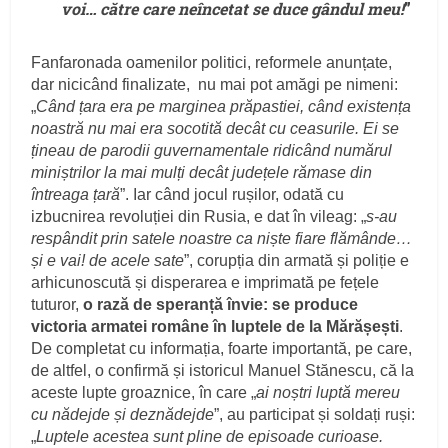
voi… către care neîncetat se duce gândul meu!
”
Fanfaronada oamenilor politici, reformele anunțate,
dar nicicând finalizate, nu mai pot amăgi pe nimeni:
„
Când țara era pe marginea prăpastiei, când existența
noastră nu mai era socotită decât cu ceasurile. Ei se
țineau de parodii guvernamentale ridicând numărul
miniștrilor la mai mulți decât județele rămase din
întreaga țară
”. Iar când jocul rușilor, odată cu
izbucnirea revoluției din Rusia, e dat în vileag: „
s-au
respândit prin satele noastre ca niște fiare flămânde…
și e vai! de acele sate
”, corupția din armată și poliție e
arhicunoscută și disperarea e imprimată pe fețele
tuturor,
o rază de speranță învie: se produce
victoria armatei române în luptele de la Mărășești
.
De completat cu informația, foarte importantă, pe care,
de altfel, o confirmă și istoricul Manuel Stănescu, că la
aceste lupte groaznice, în care „
ai noștri luptă mereu
cu nădejde și deznădejde
”, au participat și soldați ruși:
„
Luptele acestea sunt pline de episoade curioase.