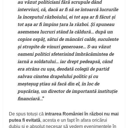
au văzut politiciani fără scrupule dând
interviuri, că, dacă ar fi să se întoarcă lucrurile
la începutul războiului, ei tot așa ar fi făcut și
tot așa ar fi împins țara la război. Și spuneau
asemenea lucruri stând la căldură… după un
copios ospăț, sătui de mâncări calde, suculente
și stropite de vinuri generoase… S-au văzut
oameni politici sfeterisind îmbrăcămintea de
iarnă a soldatului… iar drept pedeapsă, când
era strâns cu ușa, deodată colegii de partid
salvau cinstea drapelului politic și cu
meșteșug știau să facă din el, în loc de
pușcăriaș, un director de importantă instituție
financiară..
.”
De spus totuși că
intrarea României în război nu mai
putea fi evitată
, acesta e un fapt în afara oricărui
dubiu și e absolut necesar să vedem evenimentele în