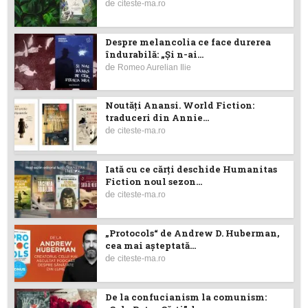
de
citeste-ma.ro
Despre melancolia ce face durerea
îndurabilă: „Și n-ai...
de
Romeo Aurelian Ilie
Noutăţi Anansi. World Fiction:
traduceri din Annie...
de
citeste-ma.ro
Iată cu ce cărţi deschide Humanitas
Fiction noul sezon...
de
citeste-ma.ro
„Protocols“ de Andrew D. Huberman,
cea mai așteptată...
de
citeste-ma.ro
De la confucianism la comunism: