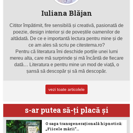
Iuliana Blăjan
Cititor împătimit, fire sensibilă și creativă, pasionată de
poezie, design interior și de poveștile oamenilor de
altădată. De ce e importantă lectura pentru mine și de
ce am ales să scriu pe citestema.ro?
Pentru că literatura îmi deschide porțile unei lumi
mereu alta, care mă surprinde și mă încântă de fiecare
dată… Literatura e pentru mine un mod de viață, o
șansă să descopăr și să mă descopăr.
vezi toate articolele
s-ar putea să-ţi placă şi
O saga transgenerațională hipnotică:
„Fiicele mării”...