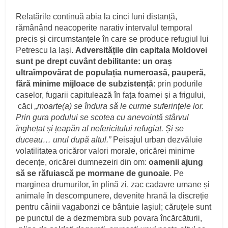
Relatările continuă abia la cinci luni distanță,
rămânând neacoperite narativ intervalul temporal
precis și circumstanțele în care se produce refugiul lui
Petrescu la Iași.
Adversitățile din capitala Moldovei
sunt pe drept cuvânt debilitante: un oraș
ultraîmpovărat de populația numeroasă, pauperă,
fără minime mijloace de subzistență
: prin podurile
caselor, fugarii capitulează în fața foamei și a frigului,
căci
„moarte(a) se îndura să le curme suferințele lor.
Prin gura podului se scotea cu anevoință stârvul
înghețat și țeapăn al nefericitului refugiat. Și se
duceau… unul după altul.”
Peisajul urban dezvăluie
volatilitatea oricăror valori morale, oricărei minime
decențe, oricărei dumnezeiri din om:
oamenii ajung
să se răfuiască pe mormane de gunoaie
. Pe
marginea drumurilor, în plină zi, zac cadavre umane și
animale în descompunere, devenite hrană la discreție
pentru câinii vagabonzi ce bântuie Iașiul; căruțele sunt
pe punctul de a dezmembra sub povara încărcăturii,