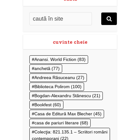
cuvinte cheie
Anansi. World Fiction
(83)
anchetă
(77)
Andreea Răsuceanu
(27)
Biblioteca Polirom
(100)
Bogdan-Alexandru Stănescu
(21)
Bookfest
(60)
Casa de Editură Max Blecher
(45)
casa de pariuri literare
(68)
Colecţia: 821.135.1 – Scriitori români
contemporani
(22)