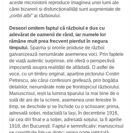
aceste microistorii reproduce imaginea unei lumi ale
cărei bizarerii și disfuncționalități sunt augmentate de
„
corbii albi
” ai războiului.
Deseori omitem faptul că războiul e dus cu
adevărat de oamenii de rând, iar numele lor
rămâne mult prea frecvent pierdut în negura
timpului.
Spaima și ororile produse de război
galvanizează nenumărate asemenea voci. Prin faptele
de viață autentic surprinse, ele oferă o perspectivă
impozantă asupra realității de altădată. O astfel de
voce, cu un timbru original, aparține pictorului Costin
Petrescu, ale cărui confesiuni grefează, prin bogăția
detaliilor, nenumărate note pe frontispiciul războiului.
Manuscrisul, ieșit la lumina tiparului la mai bine de o
sută de ani de la scriere, asemenea unei ferestre în
timp, se deschide și se închide cu o scrisoare: prima,
adresată soției, redactată la Iași, în decembrie 1916,
iar cea din final e a soției, adresată soțului, la 8 aprilie
1918, din București. Faptul e semnificativ: manuscrisul
se constituite într-un diptic: prima parte intitulată