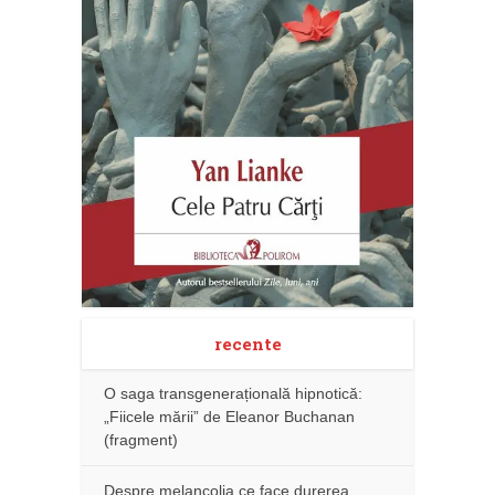
recente
O saga transgenerațională hipnotică:
„Fiicele mării” de Eleanor Buchanan
(fragment)
Despre melancolia ce face durerea