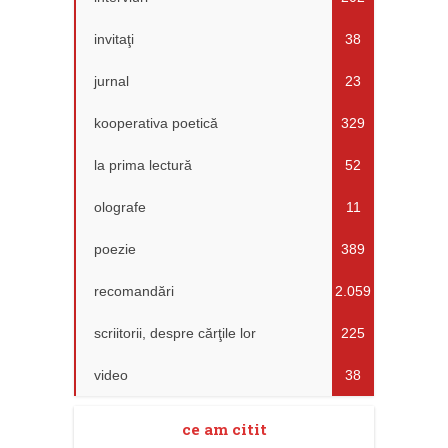
invitaţi
38
jurnal
23
kooperativa poetică
329
la prima lectură
52
olografe
11
poezie
389
recomandări
2.059
scriitorii, despre cărţile lor
225
video
38
ce am citit