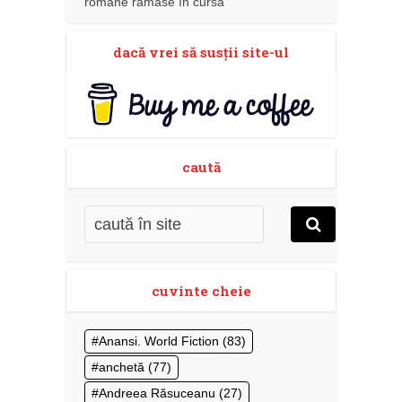
romane rămase în cursă
dacă vrei să susţii site-ul
caută
cuvinte cheie
Anansi. World Fiction
(83)
anchetă
(77)
Andreea Răsuceanu
(27)