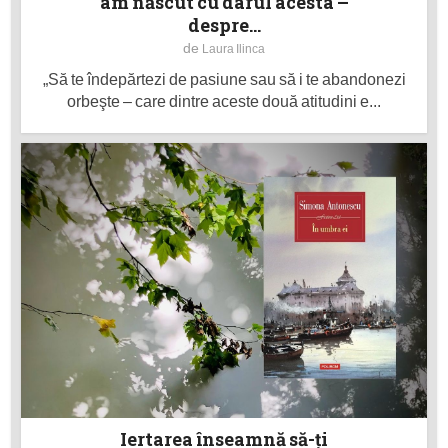
am născut cu darul acesta –
despre...
de
Laura Ilinca
„Să te îndepărtezi de pasiune sau să i te abandonezi
orbeşte – care dintre aceste două atitudini e...
Iertarea înseamnă să-ţi