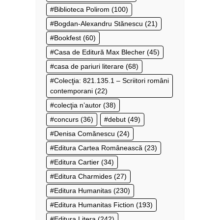
Biblioteca Polirom
(100)
Bogdan-Alexandru Stănescu
(21)
Bookfest
(60)
Casa de Editură Max Blecher
(45)
casa de pariuri literare
(68)
Colecţia: 821.135.1 – Scriitori români
contemporani
(22)
colecţia n’autor
(38)
concurs
(36)
debut
(49)
Denisa Comănescu
(24)
Editura Cartea Românească
(23)
Editura Cartier
(34)
Editura Charmides
(27)
Editura Humanitas
(230)
Editura Humanitas Fiction
(193)
Editura Litera
(242)