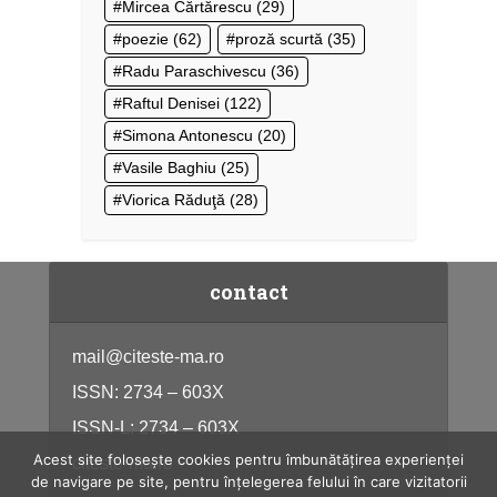
Mircea Cărtărescu
(29)
poezie
(62)
proză scurtă
(35)
Radu Paraschivescu
(36)
Raftul Denisei
(122)
Simona Antonescu
(20)
Vasile Baghiu
(25)
Viorica Răduţă
(28)
contact
mail@citeste-ma.ro
ISSN: 2734 – 603X
ISSN-L: 2734 – 603X
Acest site folosește cookies pentru îmbunătățirea experienței
citeste-ma.ro
de navigare pe site, pentru înțelegerea felului în care vizitatorii