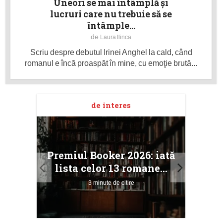
Uneori se mai întâmplă şi
lucruri care nu trebuie să se
întâmple...
de
Laura Ilinca
Scriu despre debutul Irinei Anghel la cald, când
romanul e încă proaspăt în mine, cu emoţie brută...
de interes
taj
Ang
Premiul Booker 2026: iată
ile
Buc
lista celor 13 romane...
3 minute de citire