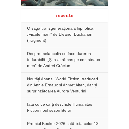
recente
O saga transgenerațională hipnotică:
„Fiicele mării” de Eleanor Buchanan
(fragment)
Despre melancolia ce face durerea
îndurabilă: „Și n-ai rămas pe cer, steaua
mea” de Andrei Crăciun
Noutăţi Anansi. World Fiction: traduceri
din Annie Ernaux și Ahmet Altan, dar şi
surprinzătoarea Aurora Venturini
Iată cu ce cărţi deschide Humanitas
Fiction noul sezon literar
Premiul Booker 2026: iată lista celor 13