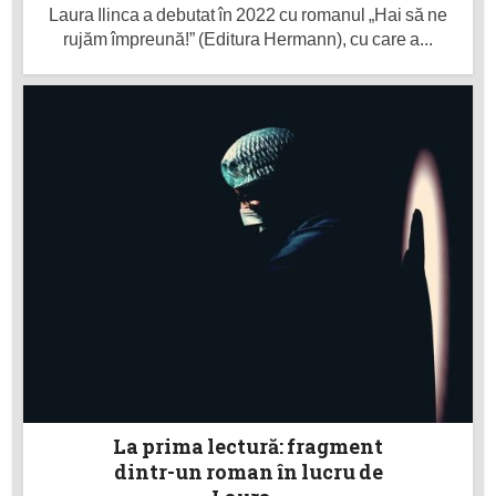
Laura Ilinca a debutat în 2022 cu romanul „Hai să ne
rujăm împreună!” (Editura Hermann), cu care a...
La prima lectură: fragment
dintr-un roman în lucru de