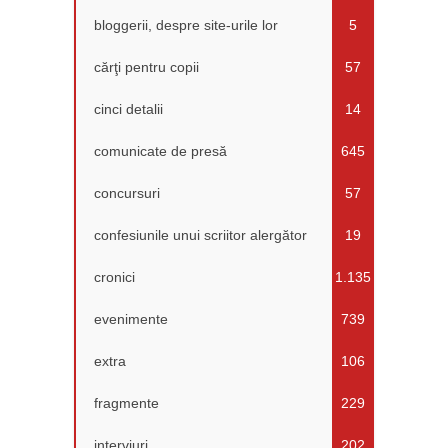
bloggerii, despre site-urile lor
5
cărţi pentru copii
57
cinci detalii
14
comunicate de presă
645
concursuri
57
confesiunile unui scriitor alergător
19
cronici
1.135
evenimente
739
extra
106
fragmente
229
interviuri
202