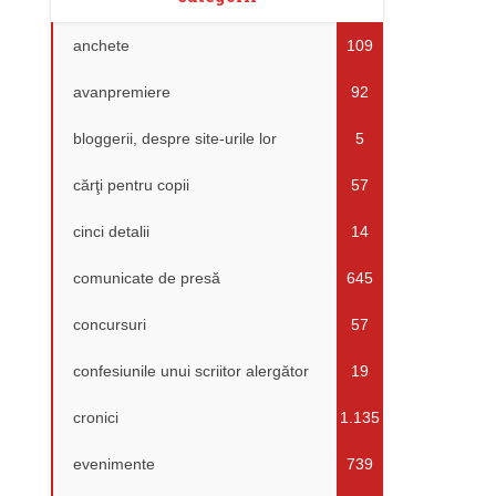
anchete
109
avanpremiere
92
bloggerii, despre site-urile lor
5
cărţi pentru copii
57
cinci detalii
14
comunicate de presă
645
concursuri
57
confesiunile unui scriitor alergător
19
cronici
1.135
evenimente
739