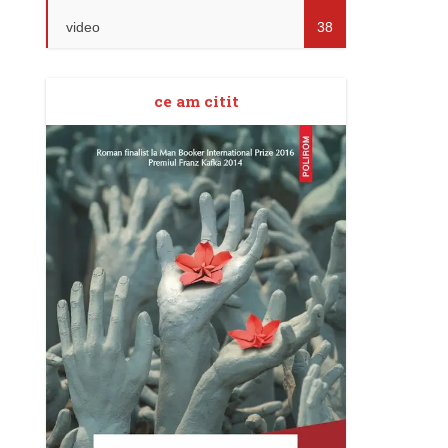
video
38
ce am citit