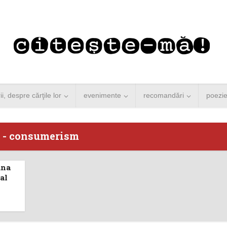
rii, despre cărţile lor
evenimente
recomandări
poezi
 - consumerism
mna
 Merkel vine la
Concurs de reportaj
al
ști. Lansare de
literar pentru noile
carte şi...
generații...
 minute de citire
3 minute de citire