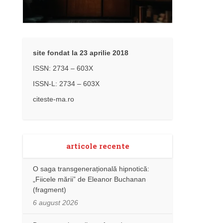
site fondat la 23 aprilie 2018
ISSN: 2734 – 603X
ISSN-L: 2734 – 603X
citeste-ma.ro
articole recente
O saga transgenerațională hipnotică:
„Fiicele mării” de Eleanor Buchanan
(fragment)
6 august 2026