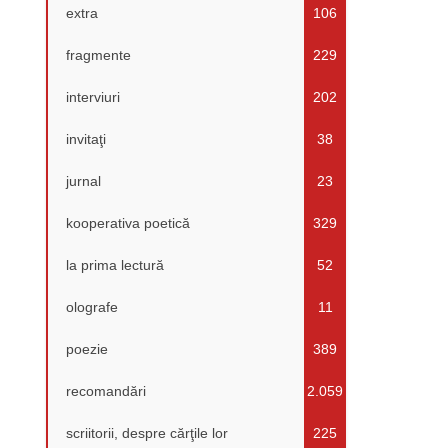
extra
106
fragmente
229
interviuri
202
invitaţi
38
jurnal
23
kooperativa poetică
329
la prima lectură
52
olografe
11
poezie
389
recomandări
2.059
scriitorii, despre cărţile lor
225