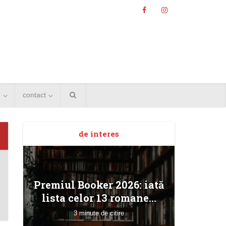
e
contact
de interes
Angela
Premiul Booker 2026: iată
Bucur
lista celor 13 romane...
3 minute de citire