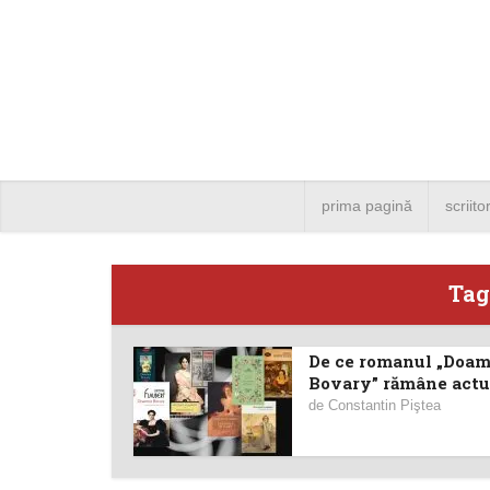
prima pagină
scriito
Tag
De ce romanul „Doa
Angela
Bovary” rămâne actu
de
Constantin Piştea
Bucure
4