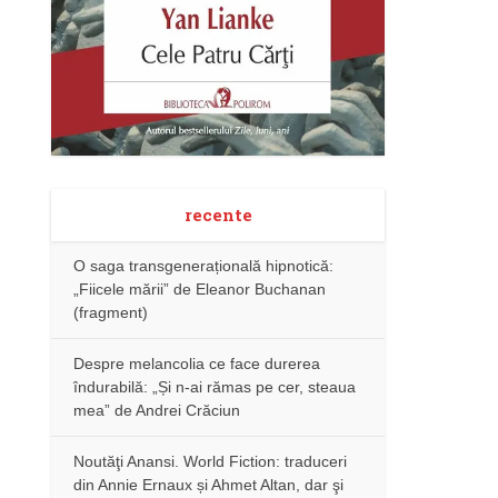
recente
O saga transgenerațională hipnotică:
„Fiicele mării” de Eleanor Buchanan
(fragment)
Despre melancolia ce face durerea
îndurabilă: „Și n-ai rămas pe cer, steaua
mea” de Andrei Crăciun
Noutăţi Anansi. World Fiction: traduceri
din Annie Ernaux și Ahmet Altan, dar şi