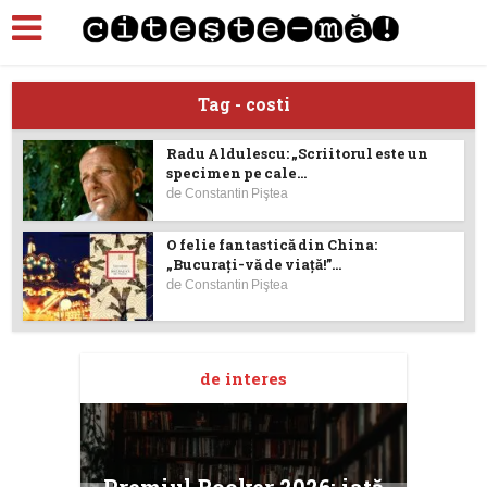
Tag - costi
Radu Aldulescu: „Scriitorul este un
specimen pe cale...
de
Constantin Piştea
O felie fantastică din China:
„Bucuraţi-vă de viaţă!”...
de
Constantin Piştea
de interes
taj
Ang