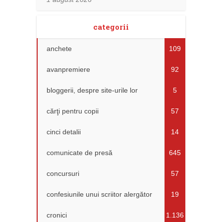
categorii
anchete
109
avanpremiere
92
bloggerii, despre site-urile lor
5
cărţi pentru copii
57
cinci detalii
14
comunicate de presă
645
concursuri
57
confesiunile unui scriitor alergător
19
cronici
1.136