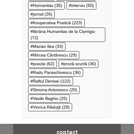
Humanitas
(35)
interviu
(50)
jurnal
(26)
Kooperativa Poetică
(223)
librăria Humanitas de la Cișmigiu
(72)
Marian Ilea
(33)
Mircea Cărtărescu
(29)
poezie
(62)
proză scurtă
(36)
Radu Paraschivescu
(36)
Raftul Denisei
(122)
Simona Antonescu
(20)
Vasile Baghiu
(25)
Viorica Răduţă
(28)
contact