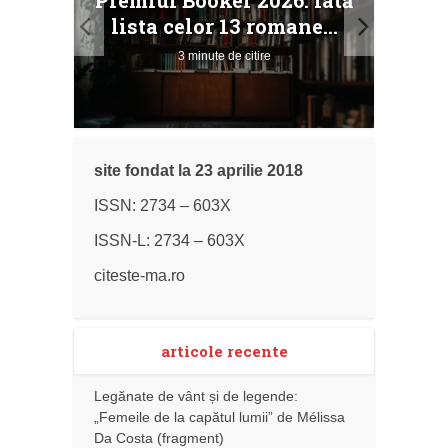
Premiul Booker 2026: iată
ile
Buc
lista celor 13 romane...
3 minute de citire
site fondat la 23 aprilie 2018
ISSN: 2734 – 603X
ISSN-L: 2734 – 603X
citeste-ma.ro
articole recente
Legănate de vânt și de legende:
„Femeile de la capătul lumii” de Mélissa
Da Costa (fragment)