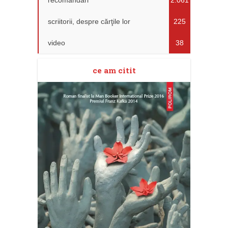
recomandări
2.061
scriitorii, despre cărţile lor
225
video
38
ce am citit