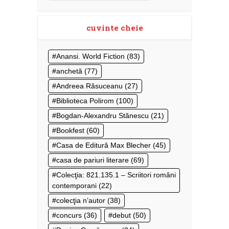
cuvinte cheie
Anansi. World Fiction
(83)
anchetă
(77)
Andreea Răsuceanu
(27)
Biblioteca Polirom
(100)
Bogdan-Alexandru Stănescu
(21)
Bookfest
(60)
Casa de Editură Max Blecher
(45)
casa de pariuri literare
(69)
Colecţia: 821.135.1 – Scriitori români
contemporani
(22)
colecţia n’autor
(38)
concurs
(36)
debut
(50)