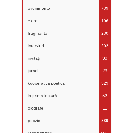
evenimente
739
extra
106
fragmente
230
interviuri
202
invitaţi
38
jurnal
23
kooperativa poetică
329
la prima lectură
52
olografe
11
poezie
389