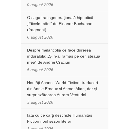
9 august 2026
O saga transgenerațională hipnotică:
„Fiicele mării” de Eleanor Buchanan
(fragment)
6 august 2026
Despre melancolia ce face durerea
îndurabilă: „Și n-ai rămas pe cer, steaua
mea” de Andrei Crăciun
5 august 2026
Noutăţi Anansi. World Fiction: traduceri
din Annie Ernaux și Ahmet Altan, dar şi
surprinzătoarea Aurora Venturini
3 august 2026
Iată cu ce cărţi deschide Humanitas
Fiction noul sezon literar
1 august 2026