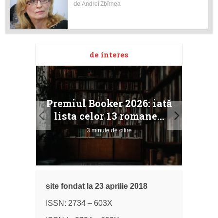
de
Andrei Zbîrnea
de interes
taj
Ang
Premiul Booker 2026: iată
ile
Buc
lista celor 13 romane...
3 minute de citire
site fondat la 23 aprilie 2018
ISSN: 2734 – 603X