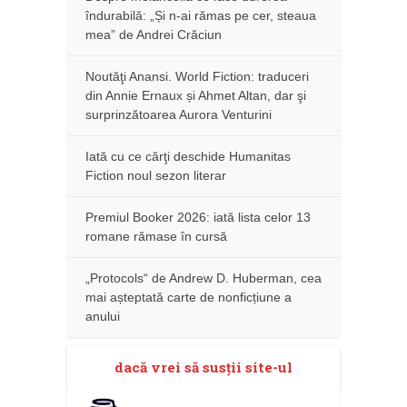
îndurabilă: „Și n-ai rămas pe cer, steaua
mea” de Andrei Crăciun
Noutăţi Anansi. World Fiction: traduceri
din Annie Ernaux și Ahmet Altan, dar şi
surprinzătoarea Aurora Venturini
Iată cu ce cărţi deschide Humanitas
Fiction noul sezon literar
Premiul Booker 2026: iată lista celor 13
romane rămase în cursă
„Protocols“ de Andrew D. Huberman, cea
mai așteptată carte de nonficțiune a
anului
dacă vrei să susţii site-ul