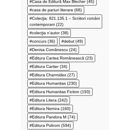
Casa de Editură Max Blecher
(45)
casa de pariuri literare
(68)
Colecţia: 821.135.1 – Scriitori români
contemporani
(22)
colecţia n’autor
(38)
concurs
(36)
debut
(49)
Denisa Comănescu
(24)
Editura Cartea Românească
(23)
Editura Cartier
(34)
Editura Charmides
(27)
Editura Humanitas
(230)
Editura Humanitas Fiction
(193)
Editura Litera
(242)
Editura Nemira
(160)
Editura Pandora M
(74)
Editura Polirom
(594)