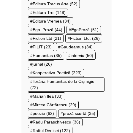
Editura Tracus Arte
(52)
Editura Trei
(148)
Editura Vremea
(34)
Ego. Proză
(44)
EgoProză
(51)
Fiction Ltd
(21)
Fiction Ltd.
(26)
FILIT
(23)
Gaudeamus
(34)
Humanitas
(35)
interviu
(50)
jurnal
(26)
Kooperativa Poetică
(223)
librăria Humanitas de la Cișmigiu
(72)
Marian Ilea
(33)
Mircea Cărtărescu
(29)
poezie
(62)
proză scurtă
(35)
Radu Paraschivescu
(36)
Raftul Denisei
(122)