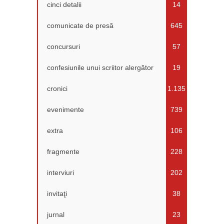
cinci detalii
14
comunicate de presă
645
concursuri
57
confesiunile unui scriitor alergător
19
cronici
1.135
evenimente
739
extra
106
fragmente
228
interviuri
202
invitaţi
38
jurnal
23