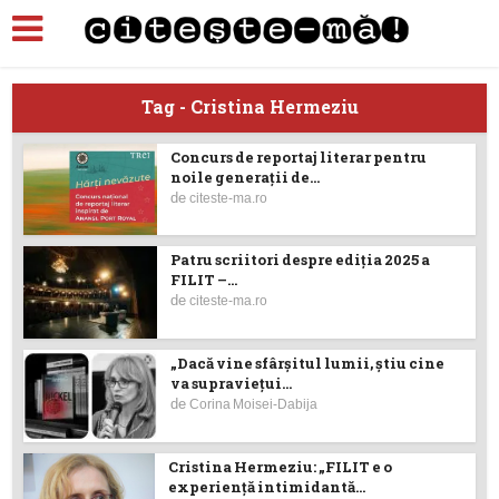
Tag - Cristina Hermeziu
Concurs de reportaj literar pentru
noile generații de...
de
citeste-ma.ro
Patru scriitori despre ediţia 2025 a
FILIT –...
de
citeste-ma.ro
„Dacă vine sfârșitul lumii, știu cine
va supraviețui...
de
Corina Moisei-Dabija
Cristina Hermeziu: „FILIT e o
experiență intimidantă...