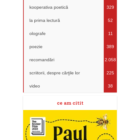
kooperativa poetică
329
la prima lectură
52
olografe
11
poezie
389
recomandări
2.058
scriitorii, despre cărţile lor
225
video
38
ce am citit