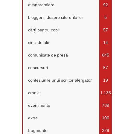
avanpremiere
92
bloggerii, despre site-urile lor
5
cărţi pentru copii
57
cinci detalii
14
comunicate de presă
645
concursuri
57
confesiunile unui scriitor alergător
19
cronici
1.135
evenimente
739
extra
106
fragmente
229