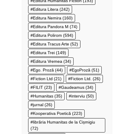
Editura Humanitas Fiction
(193)
Editura Litera
(242)
Editura Nemira
(160)
Editura Pandora M
(74)
Editura Polirom
(594)
Editura Tracus Arte
(52)
Editura Trei
(149)
Editura Vremea
(34)
Ego. Proză
(44)
EgoProză
(51)
Fiction Ltd
(21)
Fiction Ltd.
(26)
FILIT
(23)
Gaudeamus
(34)
Humanitas
(35)
interviu
(50)
jurnal
(26)
Kooperativa Poetică
(223)
librăria Humanitas de la Cișmigiu
(72)