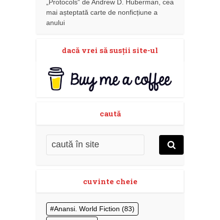
„Protocols“ de Andrew D. Huberman, cea
mai așteptată carte de nonficțiune a
anului
dacă vrei să susţii site-ul
caută
cuvinte cheie
Anansi. World Fiction
(83)