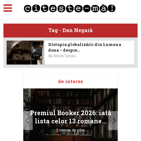
Tag - Dan Negară
Distopia globalizării din Lumea a
doua – despre...
de
Mihók Tamás
de interes
taj
Ang
Premiul Booker 2026: iată
ile
Buc
lista celor 13 romane...
3 minute de citire