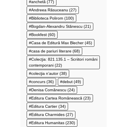
anchetă
(77)
Andreea Răsuceanu
(27)
Biblioteca Polirom
(100)
Bogdan-Alexandru Stănescu
(21)
Bookfest
(60)
Casa de Editură Max Blecher
(45)
casa de pariuri literare
(68)
Colecţia: 821.135.1 – Scriitori români
contemporani
(22)
colecţia n’autor
(38)
concurs
(36)
debut
(49)
Denisa Comănescu
(24)
Editura Cartea Românească
(23)
Editura Cartier
(34)
Editura Charmides
(27)
Editura Humanitas
(230)