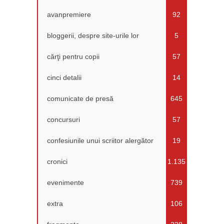
avanpremiere
92
bloggerii, despre site-urile lor
5
cărţi pentru copii
57
cinci detalii
14
comunicate de presă
645
concursuri
57
confesiunile unui scriitor alergător
19
cronici
1.135
evenimente
739
extra
106