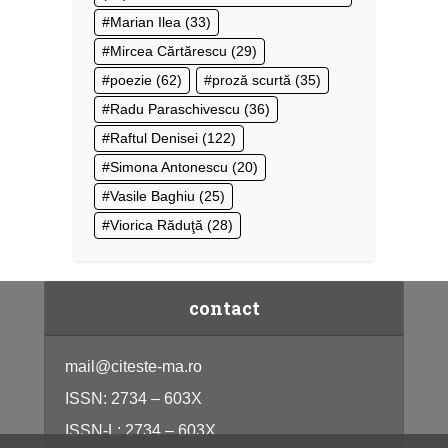
Marian Ilea
(33)
Mircea Cărtărescu
(29)
poezie
(62)
proză scurtă
(35)
Radu Paraschivescu
(36)
Raftul Denisei
(122)
Simona Antonescu
(20)
Vasile Baghiu
(25)
Viorica Răduţă
(28)
contact
mail@citeste-ma.ro
ISSN: 2734 – 603X
ISSN-L: 2734 – 603X