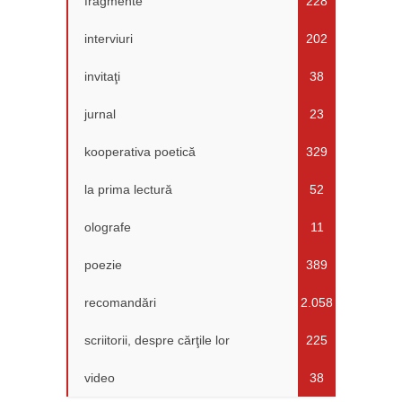
fragmente
228
interviuri
202
invitaţi
38
jurnal
23
kooperativa poetică
329
la prima lectură
52
olografe
11
poezie
389
recomandări
2.058
scriitorii, despre cărţile lor
225
video
38