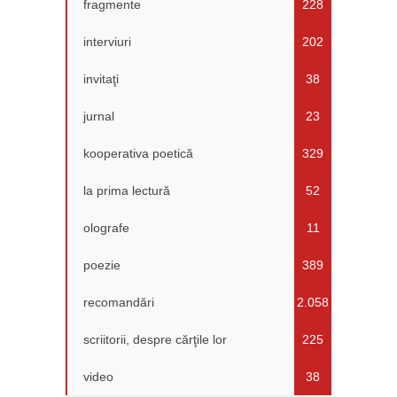
fragmente
228
interviuri
202
invitaţi
38
jurnal
23
kooperativa poetică
329
la prima lectură
52
olografe
11
poezie
389
recomandări
2.058
scriitorii, despre cărţile lor
225
video
38