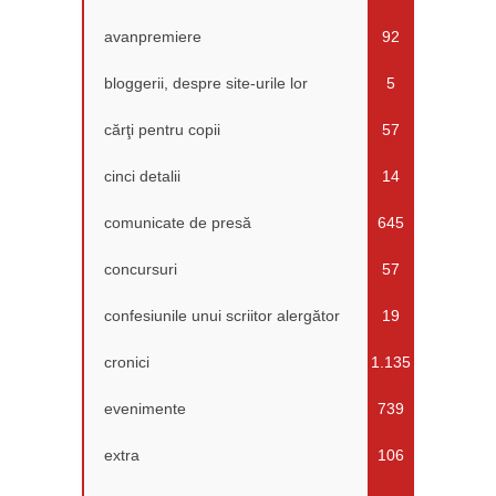
avanpremiere
92
bloggerii, despre site-urile lor
5
cărţi pentru copii
57
cinci detalii
14
comunicate de presă
645
concursuri
57
confesiunile unui scriitor alergător
19
cronici
1.135
evenimente
739
extra
106