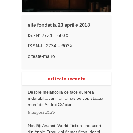
site fondat la 23 aprilie 2018
ISSN: 2734 – 603X
ISSN-L: 2734 – 603X
citeste-ma.ro
articole recente
Despre melancolia ce face durerea
îndurabilă: „Și n-ai rămas pe cer, steaua
mea” de Andrei Crăciun
5 august 2026
Noutăţi Anansi. World Fiction: traduceri
din Annie Ernaux și Ahmet Altan, dar şi