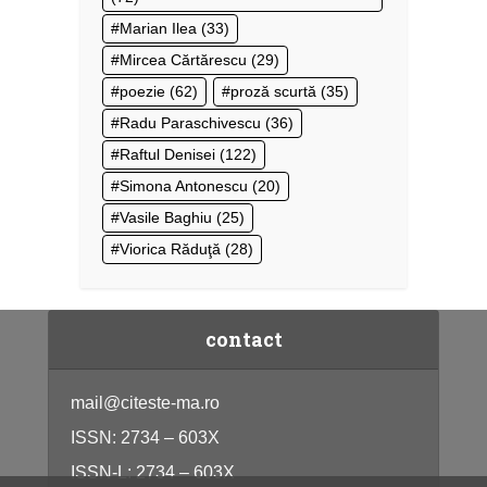
Marian Ilea
(33)
Mircea Cărtărescu
(29)
poezie
(62)
proză scurtă
(35)
Radu Paraschivescu
(36)
Raftul Denisei
(122)
Simona Antonescu
(20)
Vasile Baghiu
(25)
Viorica Răduţă
(28)
contact
mail@citeste-ma.ro
ISSN: 2734 – 603X
ISSN-L: 2734 – 603X