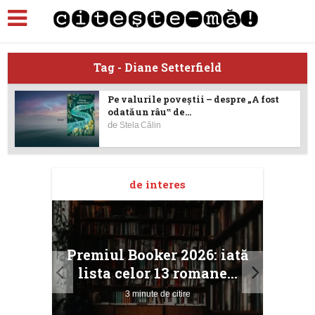
Tag - Diane Setterfield
Pe valurile poveștii – despre „A fost
odată un râu‟ de...
de
Stela Călin
de interes
taj
Ang
Premiul Booker 2026: iată
ile
Buc
lista celor 13 romane...
3 minute de citire