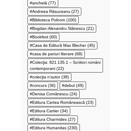
anchetă
(77)
Andreea Răsuceanu
(27)
Biblioteca Polirom
(100)
Bogdan-Alexandru Stănescu
(21)
Bookfest
(60)
Casa de Editură Max Blecher
(45)
casa de pariuri literare
(68)
Colecţia: 821.135.1 – Scriitori români
contemporani
(22)
colecţia n’autor
(38)
concurs
(36)
debut
(49)
Denisa Comănescu
(24)
Editura Cartea Românească
(23)
Editura Cartier
(34)
Editura Charmides
(27)
Editura Humanitas
(230)