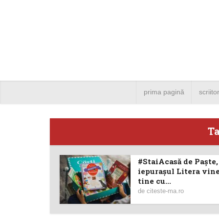
prima pagină
scriito
Ta
#StaiAcasă de Paște,
Angela
iepurașul Litera vine
tine cu...
Bucure
de
citeste-ma.ro
4