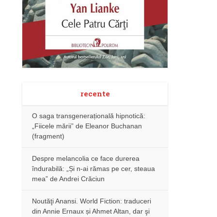
recente
O saga transgenerațională hipnotică:
„Fiicele mării” de Eleanor Buchanan
(fragment)
Despre melancolia ce face durerea
îndurabilă: „Și n-ai rămas pe cer, steaua
mea” de Andrei Crăciun
Noutăţi Anansi. World Fiction: traduceri
din Annie Ernaux și Ahmet Altan, dar şi