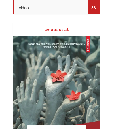
video
38
ce am citit