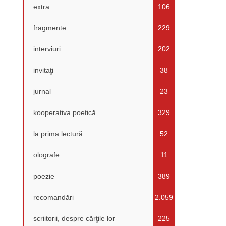
extra
106
fragmente
229
interviuri
202
invitaţi
38
jurnal
23
kooperativa poetică
329
la prima lectură
52
olografe
11
poezie
389
recomandări
2.059
scriitorii, despre cărţile lor
225