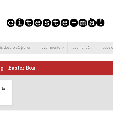
rii, despre cărţile lor
evenimente
recomandări
poezi
g - Easter Box
 Merkel vine la
Concurs de reportaj
 la
ști. Lansare de
literar pentru noile
carte şi...
generații...
 minute de citire
3 minute de citire