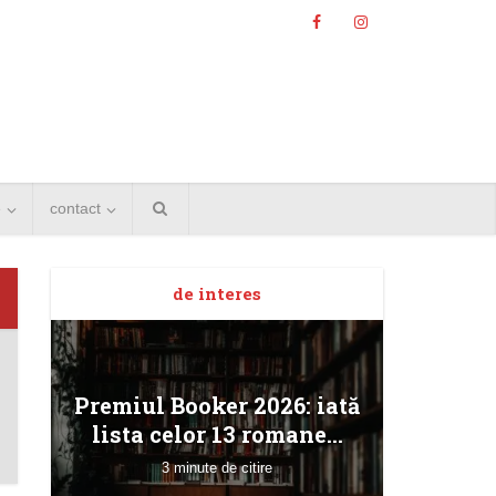
e
contact
de interes
Angela
Premiul Booker 2026: iată
Bucur
lista celor 13 romane...
3 minute de citire