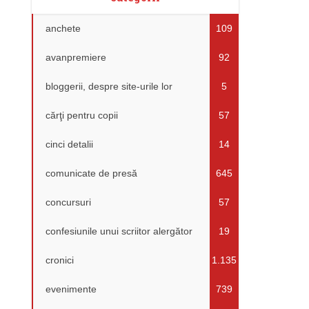
anchete
109
avanpremiere
92
bloggerii, despre site-urile lor
5
cărţi pentru copii
57
cinci detalii
14
comunicate de presă
645
concursuri
57
confesiunile unui scriitor alergător
19
cronici
1.135
evenimente
739