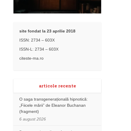
site fondat la 23 aprilie 2018
ISSN: 2734 – 603X
ISSN-L: 2734 – 603X
citeste-ma.ro
articole recente
O saga transgenerațională hipnotică:
„Fiicele mării” de Eleanor Buchanan
(fragment)
6 august 2026