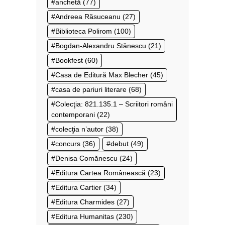
anchetă
(77)
Andreea Răsuceanu
(27)
Biblioteca Polirom
(100)
Bogdan-Alexandru Stănescu
(21)
Bookfest
(60)
Casa de Editură Max Blecher
(45)
casa de pariuri literare
(68)
Colecţia: 821.135.1 – Scriitori români
contemporani
(22)
colecţia n’autor
(38)
concurs
(36)
debut
(49)
Denisa Comănescu
(24)
Editura Cartea Românească
(23)
Editura Cartier
(34)
Editura Charmides
(27)
Editura Humanitas
(230)