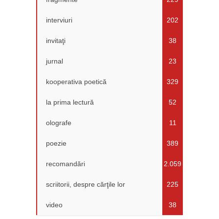
interviuri
202
invitaţi
38
jurnal
23
kooperativa poetică
329
la prima lectură
52
olografe
11
poezie
389
recomandări
2.059
scriitorii, despre cărţile lor
225
video
38