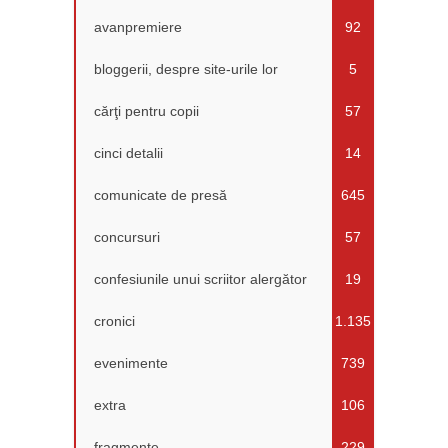
avanpremiere
92
bloggerii, despre site-urile lor
5
cărţi pentru copii
57
cinci detalii
14
comunicate de presă
645
concursuri
57
confesiunile unui scriitor alergător
19
cronici
1.135
evenimente
739
extra
106
fragmente
229