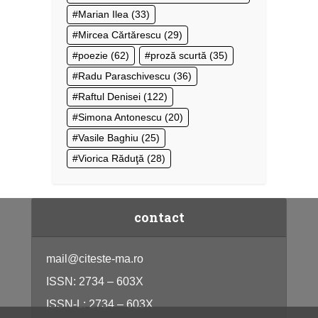
Marian Ilea
(33)
Mircea Cărtărescu
(29)
poezie
(62)
proză scurtă
(35)
Radu Paraschivescu
(36)
Raftul Denisei
(122)
Simona Antonescu
(20)
Vasile Baghiu
(25)
Viorica Răduţă
(28)
contact
mail@citeste-ma.ro
ISSN: 2734 – 603X
ISSN-L: 2734 – 603X