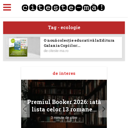
Tag - ecologie
O nouă colecție educativă la Editura
Galaxia Copiilor:...
de
citeste-ma.ro
de interes
taj
Ang
Premiul Booker 2026: iată
ile
Buc
lista celor 13 romane...
3 minute de citire