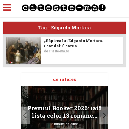
Tag - Edgardo Mortara
„Răpirea lui Edgardo Mortara.
Scandalul care a...
de
citeste-ma.ro
de interes
taj
Ang
Premiul Booker 2026: iată
ile
Buc
lista celor 13 romane...
3 minute de citire