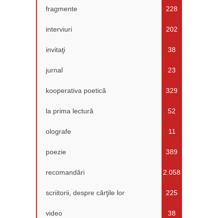
fragmente
228
interviuri
202
invitaţi
38
jurnal
23
kooperativa poetică
329
la prima lectură
52
olografe
11
poezie
389
recomandări
2.058
scriitorii, despre cărţile lor
225
video
38