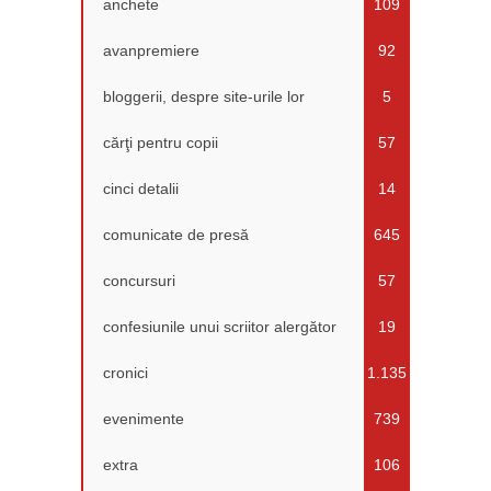
anchete
109
avanpremiere
92
bloggerii, despre site-urile lor
5
cărţi pentru copii
57
cinci detalii
14
comunicate de presă
645
concursuri
57
confesiunile unui scriitor alergător
19
cronici
1.135
evenimente
739
extra
106