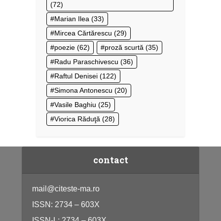
(72)
Marian Ilea
(33)
Mircea Cărtărescu
(29)
poezie
(62)
proză scurtă
(35)
Radu Paraschivescu
(36)
Raftul Denisei
(122)
Simona Antonescu
(20)
Vasile Baghiu
(25)
Viorica Răduţă
(28)
contact
mail@citeste-ma.ro
ISSN: 2734 – 603X
ISSN-L: 2734 – 603X