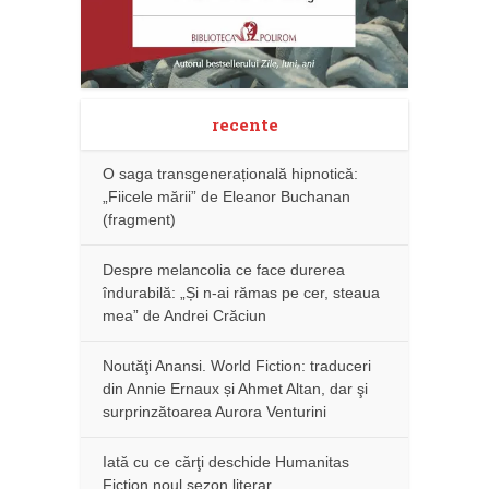
recente
O saga transgenerațională hipnotică:
„Fiicele mării” de Eleanor Buchanan
(fragment)
Despre melancolia ce face durerea
îndurabilă: „Și n-ai rămas pe cer, steaua
mea” de Andrei Crăciun
Noutăţi Anansi. World Fiction: traduceri
din Annie Ernaux și Ahmet Altan, dar şi
surprinzătoarea Aurora Venturini
Iată cu ce cărţi deschide Humanitas
Fiction noul sezon literar