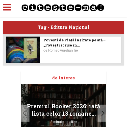
Tag - Editura Naţional
Povești de viață înșirate pe ață –
„Povești scrise în...
de
Romeo Aurelian Ilie
de interes
taj
Ang
Premiul Booker 2026: iată
ile
Buc
lista celor 13 romane...
3 minute de citire