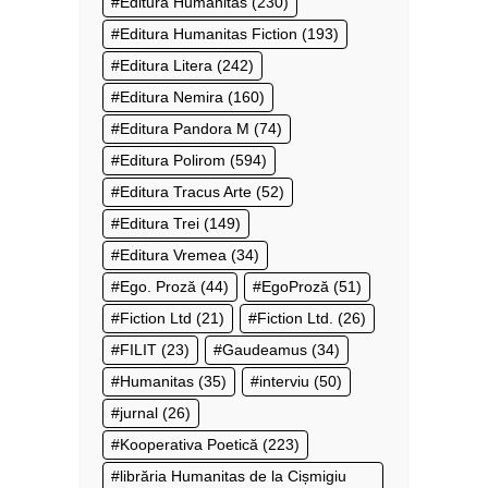
Editura Humanitas
(230)
Editura Humanitas Fiction
(193)
Editura Litera
(242)
Editura Nemira
(160)
Editura Pandora M
(74)
Editura Polirom
(594)
Editura Tracus Arte
(52)
Editura Trei
(149)
Editura Vremea
(34)
Ego. Proză
(44)
EgoProză
(51)
Fiction Ltd
(21)
Fiction Ltd.
(26)
FILIT
(23)
Gaudeamus
(34)
Humanitas
(35)
interviu
(50)
jurnal
(26)
Kooperativa Poetică
(223)
librăria Humanitas de la Cișmigiu