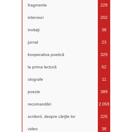
fragmente
229
interviuri
202
invitaţi
38
jurnal
23
kooperativa poetică
329
la prima lectură
52
olografe
11
poezie
389
recomandări
2.059
scriitorii, despre cărţile lor
225
video
38