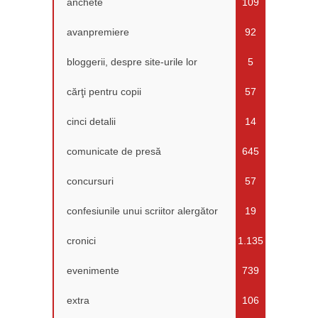
anchete
109
avanpremiere
92
bloggerii, despre site-urile lor
5
cărţi pentru copii
57
cinci detalii
14
comunicate de presă
645
concursuri
57
confesiunile unui scriitor alergător
19
cronici
1.135
evenimente
739
extra
106