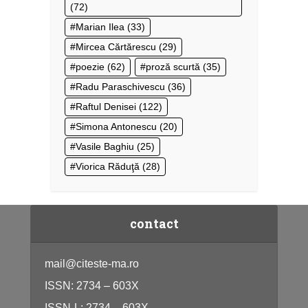
(72)
Marian Ilea
(33)
Mircea Cărtărescu
(29)
poezie
(62)
proză scurtă
(35)
Radu Paraschivescu
(36)
Raftul Denisei
(122)
Simona Antonescu
(20)
Vasile Baghiu
(25)
Viorica Răduţă
(28)
contact
mail@citeste-ma.ro
ISSN: 2734 – 603X
ISSN-L: 2734 – 603X