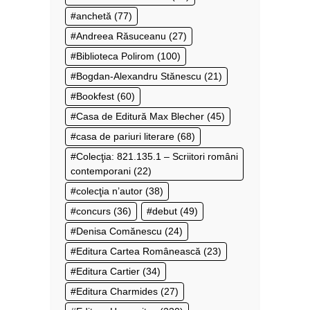
anchetă
(77)
Andreea Răsuceanu
(27)
Biblioteca Polirom
(100)
Bogdan-Alexandru Stănescu
(21)
Bookfest
(60)
Casa de Editură Max Blecher
(45)
casa de pariuri literare
(68)
Colecţia: 821.135.1 – Scriitori români
contemporani
(22)
colecţia n’autor
(38)
concurs
(36)
debut
(49)
Denisa Comănescu
(24)
Editura Cartea Românească
(23)
Editura Cartier
(34)
Editura Charmides
(27)