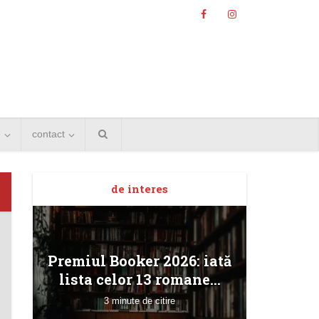
e
contact
de interes
Angela
Premiul Booker 2026: iată
Bucur
lista celor 13 romane...
3 minute de citire