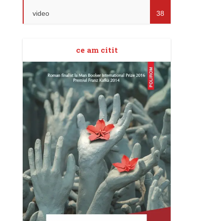
video
38
ce am citit