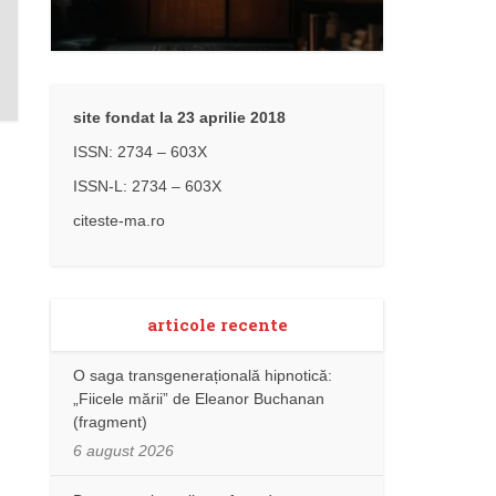
site fondat la 23 aprilie 2018
ISSN: 2734 – 603X
ISSN-L: 2734 – 603X
citeste-ma.ro
articole recente
O saga transgenerațională hipnotică:
„Fiicele mării” de Eleanor Buchanan
(fragment)
6 august 2026