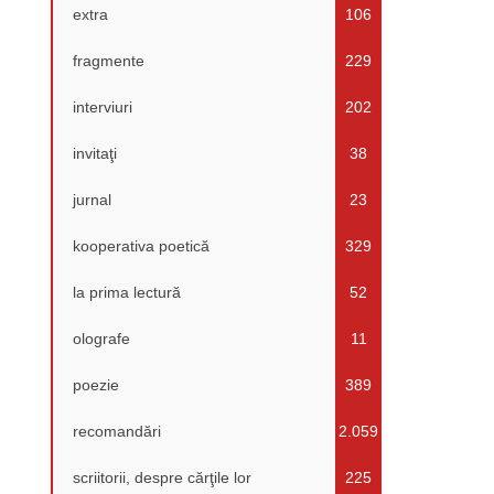
extra
106
fragmente
229
interviuri
202
invitaţi
38
jurnal
23
kooperativa poetică
329
la prima lectură
52
olografe
11
poezie
389
recomandări
2.059
scriitorii, despre cărţile lor
225