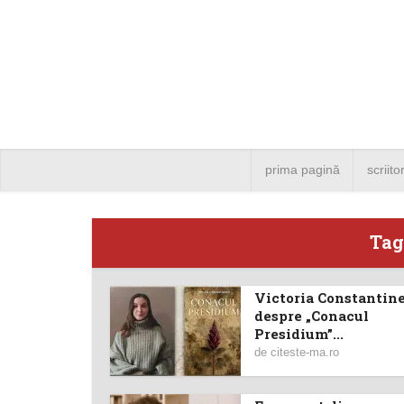
prima pagină
scriito
Tag
Victoria Constantine
Angela
despre „Conacul
Presidium”...
Bucure
de
citeste-ma.ro
4