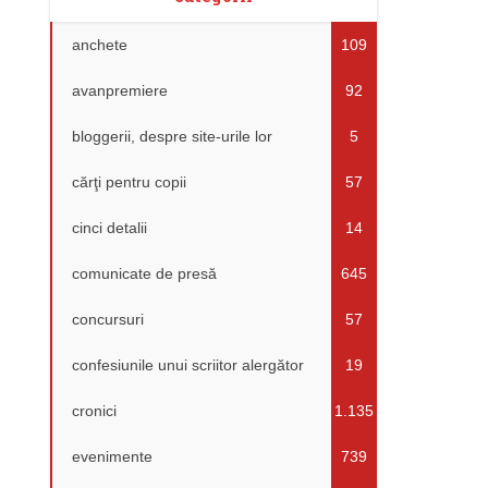
anchete
109
avanpremiere
92
bloggerii, despre site-urile lor
5
cărţi pentru copii
57
cinci detalii
14
comunicate de presă
645
concursuri
57
confesiunile unui scriitor alergător
19
cronici
1.135
evenimente
739