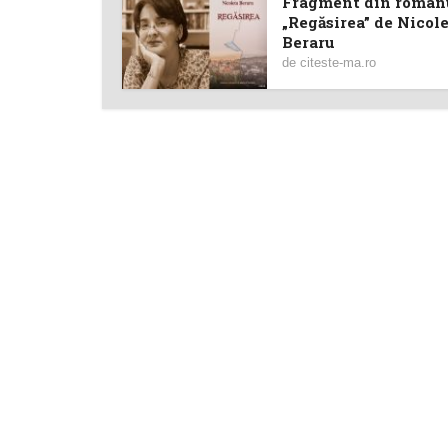
Fragment din roman
„Regăsirea” de Nicol
Beraru
de
citeste-ma.ro