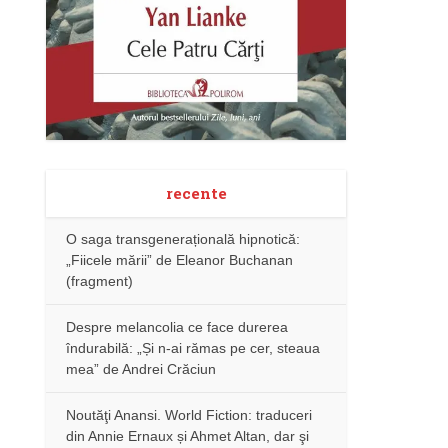
recente
O saga transgenerațională hipnotică:
„Fiicele mării” de Eleanor Buchanan
(fragment)
Despre melancolia ce face durerea
îndurabilă: „Și n-ai rămas pe cer, steaua
mea” de Andrei Crăciun
Noutăţi Anansi. World Fiction: traduceri
din Annie Ernaux și Ahmet Altan, dar şi