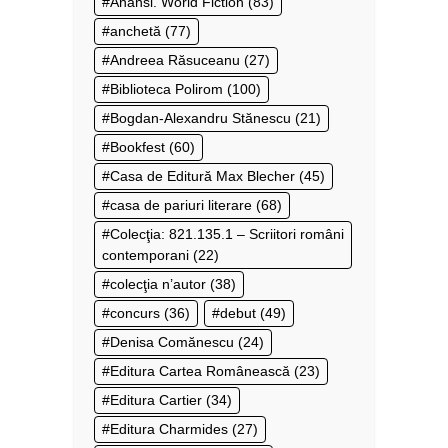
Anansi. World Fiction
(83)
anchetă
(77)
Andreea Răsuceanu
(27)
Biblioteca Polirom
(100)
Bogdan-Alexandru Stănescu
(21)
Bookfest
(60)
Casa de Editură Max Blecher
(45)
casa de pariuri literare
(68)
Colecţia: 821.135.1 – Scriitori români
contemporani
(22)
colecţia n’autor
(38)
concurs
(36)
debut
(49)
Denisa Comănescu
(24)
Editura Cartea Românească
(23)
Editura Cartier
(34)
Editura Charmides
(27)