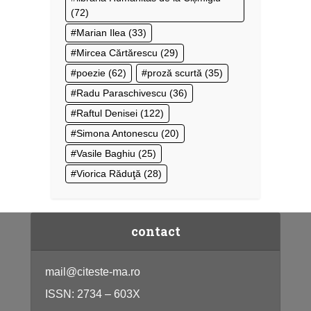
(72)
Marian Ilea
(33)
Mircea Cărtărescu
(29)
poezie
(62)
proză scurtă
(35)
Radu Paraschivescu
(36)
Raftul Denisei
(122)
Simona Antonescu
(20)
Vasile Baghiu
(25)
Viorica Răduţă
(28)
contact
mail@citeste-ma.ro
ISSN: 2734 – 603X