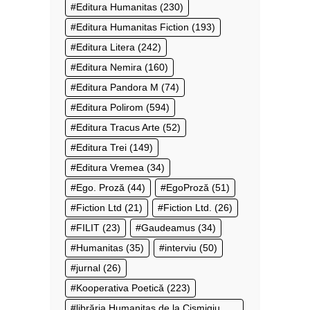
Editura Humanitas
(230)
Editura Humanitas Fiction
(193)
Editura Litera
(242)
Editura Nemira
(160)
Editura Pandora M
(74)
Editura Polirom
(594)
Editura Tracus Arte
(52)
Editura Trei
(149)
Editura Vremea
(34)
Ego. Proză
(44)
EgoProză
(51)
Fiction Ltd
(21)
Fiction Ltd.
(26)
FILIT
(23)
Gaudeamus
(34)
Humanitas
(35)
interviu
(50)
jurnal
(26)
Kooperativa Poetică
(223)
librăria Humanitas de la Cișmigiu