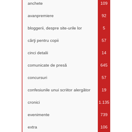
anchete
109
avanpremiere
92
bloggerii, despre site-urile lor
5
cărţi pentru copii
57
cinci detalii
14
comunicate de presă
645
concursuri
57
confesiunile unui scriitor alergător
19
cronici
1.135
evenimente
739
extra
106