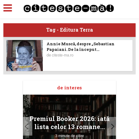
Tag - Editura Terra
Annie Muscă, despre „Sebastian
Papaiani. De la început...
de
citeste-ma.ro
de interes
taj
Ang
Premiul Booker 2026: iată
ile
Buc
lista celor 13 romane...
3 minute de citire