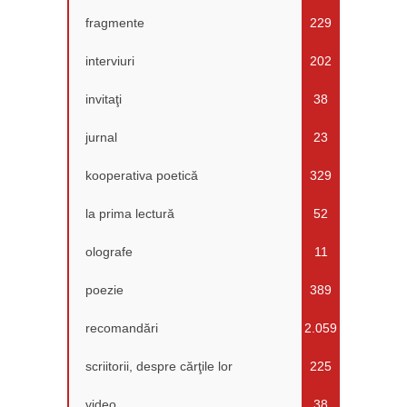
fragmente
229
interviuri
202
invitaţi
38
jurnal
23
kooperativa poetică
329
la prima lectură
52
olografe
11
poezie
389
recomandări
2.059
scriitorii, despre cărţile lor
225
video
38