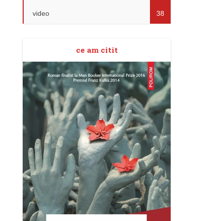
video
38
ce am citit