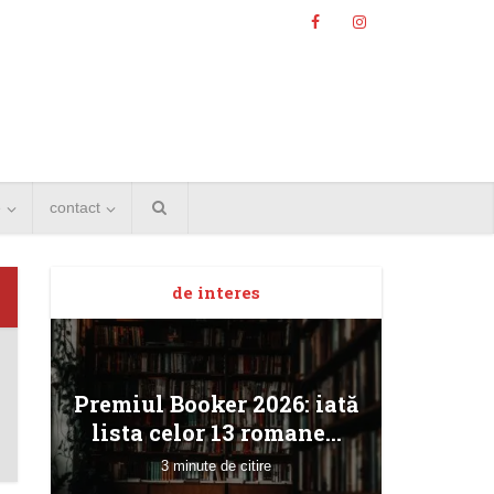
e
contact
de interes
Angela
Premiul Booker 2026: iată
Bucur
lista celor 13 romane...
3 minute de citire