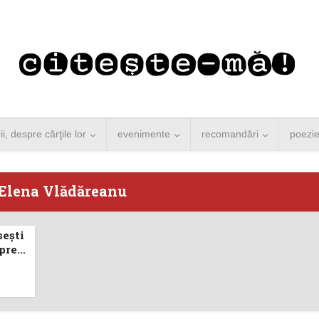
rii, despre cărţile lor
evenimente
recomandări
poezi
 Elena Vlădăreanu
sești
 Merkel vine la
Concurs de reportaj
re...
ști. Lansare de
literar pentru noile
carte şi...
generații...
 minute de citire
3 minute de citire