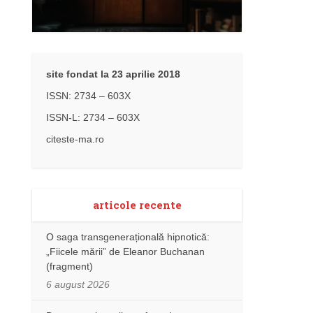
site fondat la 23 aprilie 2018
ISSN: 2734 – 603X
ISSN-L: 2734 – 603X
citeste-ma.ro
articole recente
O saga transgenerațională hipnotică:
„Fiicele mării” de Eleanor Buchanan
(fragment)
6 august 2026