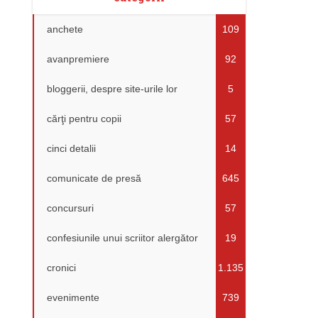
anchete
109
avanpremiere
92
bloggerii, despre site-urile lor
5
cărţi pentru copii
57
cinci detalii
14
comunicate de presă
645
concursuri
57
confesiunile unui scriitor alergător
19
cronici
1.135
evenimente
739