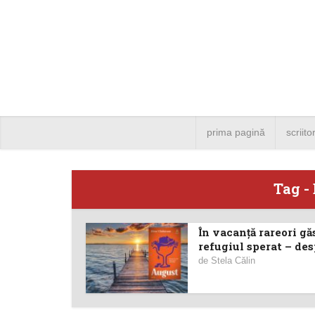
prima pagină
scriito
Tag -
În vacanță rareori gă
Angela
refugiul sperat – desp
de
Stela Călin
Bucure
4