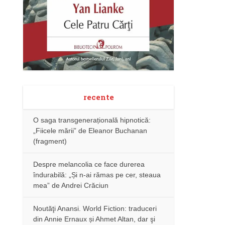
recente
O saga transgenerațională hipnotică:
„Fiicele mării” de Eleanor Buchanan
(fragment)
Despre melancolia ce face durerea
îndurabilă: „Și n-ai rămas pe cer, steaua
mea” de Andrei Crăciun
Noutăţi Anansi. World Fiction: traduceri
din Annie Ernaux și Ahmet Altan, dar şi