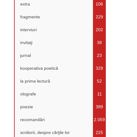
extra
106
fragmente
229
interviuri
202
invitaţi
38
jurnal
23
kooperativa poetică
329
la prima lectură
52
olografe
11
poezie
389
recomandări
2.059
scriitorii, despre cărţile lor
225