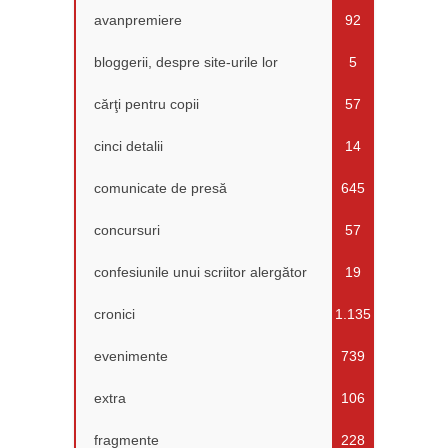
avanpremiere
92
bloggerii, despre site-urile lor
5
cărţi pentru copii
57
cinci detalii
14
comunicate de presă
645
concursuri
57
confesiunile unui scriitor alergător
19
cronici
1.135
evenimente
739
extra
106
fragmente
228