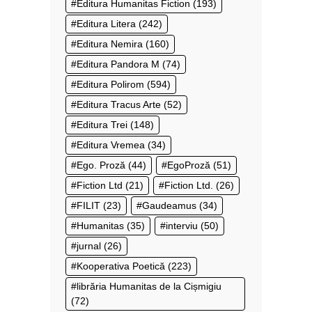
Editura Humanitas Fiction
(193)
Editura Litera
(242)
Editura Nemira
(160)
Editura Pandora M
(74)
Editura Polirom
(594)
Editura Tracus Arte
(52)
Editura Trei
(148)
Editura Vremea
(34)
Ego. Proză
(44)
EgoProză
(51)
Fiction Ltd
(21)
Fiction Ltd.
(26)
FILIT
(23)
Gaudeamus
(34)
Humanitas
(35)
interviu
(50)
jurnal
(26)
Kooperativa Poetică
(223)
librăria Humanitas de la Cișmigiu
(72)