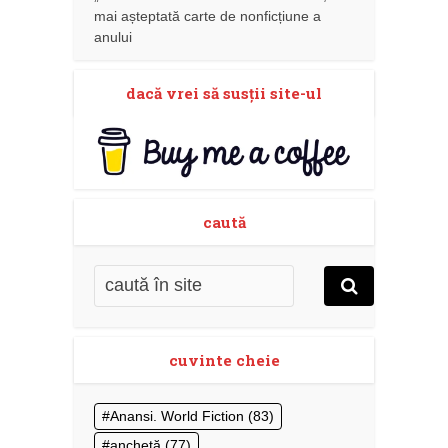
mai așteptată carte de nonficțiune a
anului
dacă vrei să susţii site-ul
caută
cuvinte cheie
Anansi. World Fiction
(83)
anchetă
(77)