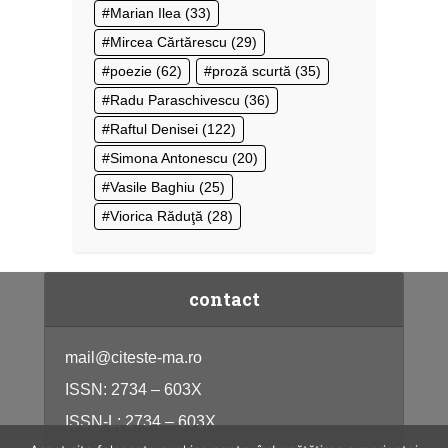
Marian Ilea
(33)
Mircea Cărtărescu
(29)
poezie
(62)
proză scurtă
(35)
Radu Paraschivescu
(36)
Raftul Denisei
(122)
Simona Antonescu
(20)
Vasile Baghiu
(25)
Viorica Răduţă
(28)
contact
mail@citeste-ma.ro
ISSN: 2734 – 603X
ISSN-L: 2734 – 603X