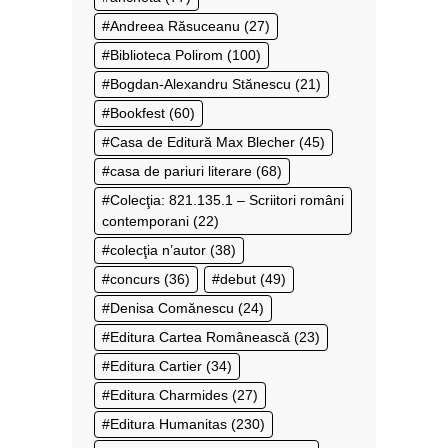
Andreea Răsuceanu
(27)
Biblioteca Polirom
(100)
Bogdan-Alexandru Stănescu
(21)
Bookfest
(60)
Casa de Editură Max Blecher
(45)
casa de pariuri literare
(68)
Colecţia: 821.135.1 – Scriitori români
contemporani
(22)
colecţia n’autor
(38)
concurs
(36)
debut
(49)
Denisa Comănescu
(24)
Editura Cartea Românească
(23)
Editura Cartier
(34)
Editura Charmides
(27)
Editura Humanitas
(230)