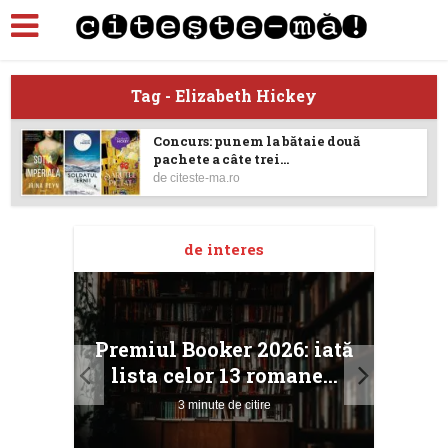
Tag - Elizabeth Hickey
Concurs: punem la bătaie două
pachete a câte trei...
de
citeste-ma.ro
de interes
taj
Ang
Premiul Booker 2026: iată
ile
Buc
lista celor 13 romane...
3 minute de citire