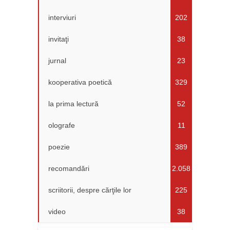
interviuri
202
invitaţi
38
jurnal
23
kooperativa poetică
329
la prima lectură
52
olografe
11
poezie
389
recomandări
2.058
scriitorii, despre cărţile lor
225
video
38