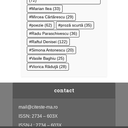
(72)
Marian Ilea
(33)
Mircea Cărtărescu
(29)
poezie
(62)
proză scurtă
(35)
Radu Paraschivescu
(36)
Raftul Denisei
(122)
Simona Antonescu
(20)
Vasile Baghiu
(25)
Viorica Răduţă
(28)
contact
mail@citeste-ma.ro
ISSN: 2734 – 603X
ISSN-L: 2734 – 603X