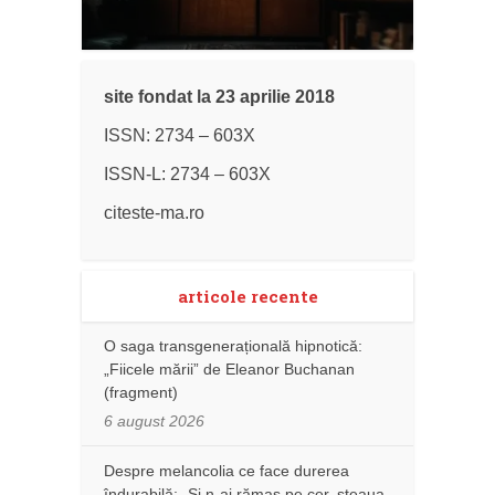
site fondat la 23 aprilie 2018
ISSN: 2734 – 603X
ISSN-L: 2734 – 603X
citeste-ma.ro
articole recente
O saga transgenerațională hipnotică:
„Fiicele mării” de Eleanor Buchanan
(fragment)
6 august 2026
Despre melancolia ce face durerea
îndurabilă: „Și n-ai rămas pe cer, steaua