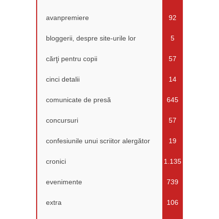
avanpremiere
92
bloggerii, despre site-urile lor
5
cărţi pentru copii
57
cinci detalii
14
comunicate de presă
645
concursuri
57
confesiunile unui scriitor alergător
19
cronici
1.135
evenimente
739
extra
106