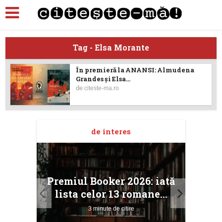
Tag - Elsa Morante
În premieră la ANANSI: Almudena
Grandes și Elsa...
de
citeste-ma.ro
de interes
taj
Ang
Premiul Booker 2026: iată
ile
Buc
lista celor 13 romane...
3 minute de citire