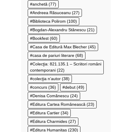
anchetă
(77)
Andreea Răsuceanu
(27)
Biblioteca Polirom
(100)
Bogdan-Alexandru Stănescu
(21)
Bookfest
(60)
Casa de Editură Max Blecher
(45)
casa de pariuri literare
(68)
Colecţia: 821.135.1 – Scriitori români
contemporani
(22)
colecţia n’autor
(38)
concurs
(36)
debut
(49)
Denisa Comănescu
(24)
Editura Cartea Românească
(23)
Editura Cartier
(34)
Editura Charmides
(27)
Editura Humanitas
(230)