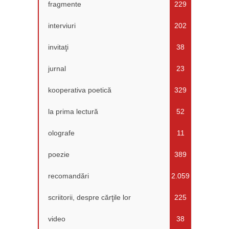
fragmente
229
interviuri
202
invitaţi
38
jurnal
23
kooperativa poetică
329
la prima lectură
52
olografe
11
poezie
389
recomandări
2.059
scriitorii, despre cărţile lor
225
video
38