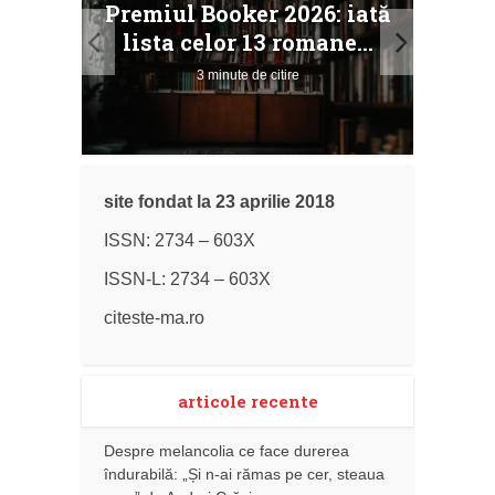
Premiul Booker 2026: iată
ile
Buc
lista celor 13 romane...
3 minute de citire
site fondat la 23 aprilie 2018
ISSN: 2734 – 603X
ISSN-L: 2734 – 603X
citeste-ma.ro
articole recente
Despre melancolia ce face durerea
îndurabilă: „Și n-ai rămas pe cer, steaua