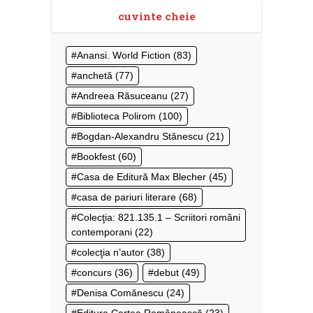
cuvinte cheie
Anansi. World Fiction
(83)
anchetă
(77)
Andreea Răsuceanu
(27)
Biblioteca Polirom
(100)
Bogdan-Alexandru Stănescu
(21)
Bookfest
(60)
Casa de Editură Max Blecher
(45)
casa de pariuri literare
(68)
Colecţia: 821.135.1 – Scriitori români
contemporani
(22)
colecţia n’autor
(38)
concurs
(36)
debut
(49)
Denisa Comănescu
(24)
Editura Cartea Românească
(23)