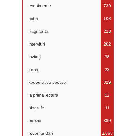
evenimente
739
extra
106
fragmente
228
interviuri
202
invitaţi
38
jurnal
23
kooperativa poetică
329
la prima lectură
52
olografe
11
poezie
389
recomandări
2.058