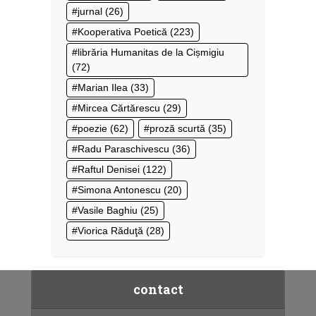
jurnal
(26)
Kooperativa Poetică
(223)
librăria Humanitas de la Cișmigiu
(72)
Marian Ilea
(33)
Mircea Cărtărescu
(29)
poezie
(62)
proză scurtă
(35)
Radu Paraschivescu
(36)
Raftul Denisei
(122)
Simona Antonescu
(20)
Vasile Baghiu
(25)
Viorica Răduţă
(28)
contact