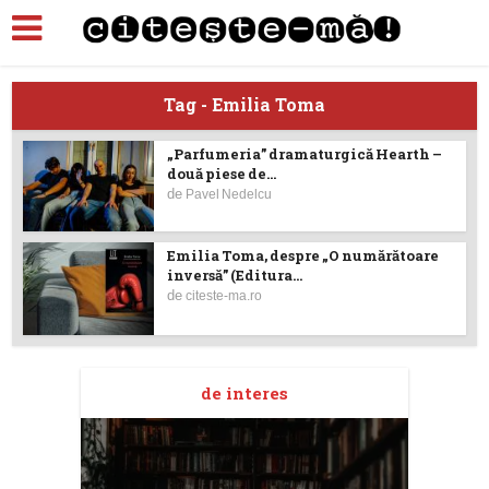
Tag - Emilia Toma
„Parfumeria” dramaturgică Hearth –
două piese de...
de
Pavel Nedelcu
Emilia Toma, despre „O numărătoare
inversă” (Editura...
de
citeste-ma.ro
de interes
taj
Ang