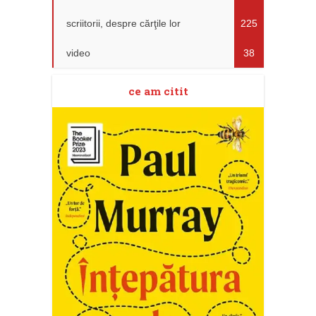
scriitorii, despre cărţile lor
225
video
38
ce am citit