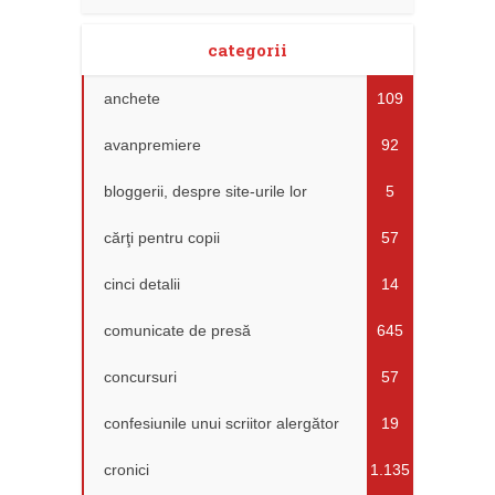
categorii
anchete
109
avanpremiere
92
bloggerii, despre site-urile lor
5
cărţi pentru copii
57
cinci detalii
14
comunicate de presă
645
concursuri
57
confesiunile unui scriitor alergător
19
cronici
1.135