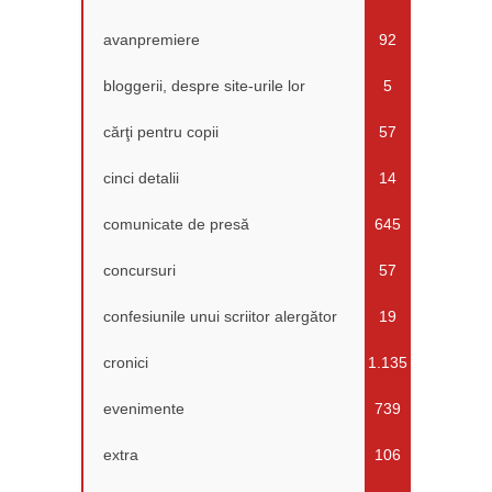
avanpremiere
92
bloggerii, despre site-urile lor
5
cărţi pentru copii
57
cinci detalii
14
comunicate de presă
645
concursuri
57
confesiunile unui scriitor alergător
19
cronici
1.135
evenimente
739
extra
106