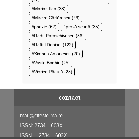
Marian Ilea
(33)
Mircea Cărtărescu
(29)
poezie
(62)
proză scurtă
(35)
Radu Paraschivescu
(36)
Raftul Denisei
(122)
Simona Antonescu
(20)
Vasile Baghiu
(25)
Viorica Răduţă
(28)
contact
mail@citeste-ma.ro
ISSN: 2734 – 603X
ISSN-L: 2734 – 603X