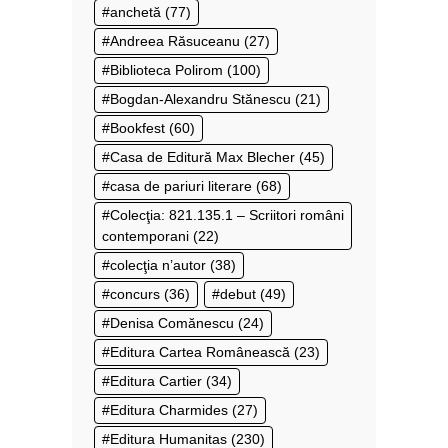
anchetă
(77)
Andreea Răsuceanu
(27)
Biblioteca Polirom
(100)
Bogdan-Alexandru Stănescu
(21)
Bookfest
(60)
Casa de Editură Max Blecher
(45)
casa de pariuri literare
(68)
Colecţia: 821.135.1 – Scriitori români
contemporani
(22)
colecţia n’autor
(38)
concurs
(36)
debut
(49)
Denisa Comănescu
(24)
Editura Cartea Românească
(23)
Editura Cartier
(34)
Editura Charmides
(27)
Editura Humanitas
(230)