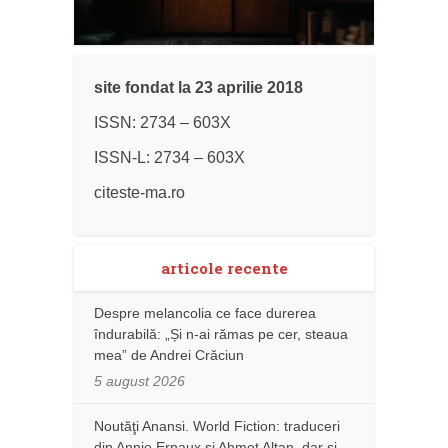
site fondat la 23 aprilie 2018
ISSN: 2734 – 603X
ISSN-L: 2734 – 603X
citeste-ma.ro
articole recente
Despre melancolia ce face durerea
îndurabilă: „Și n-ai rămas pe cer, steaua
mea” de Andrei Crăciun
5 august 2026
Noutăţi Anansi. World Fiction: traduceri
din Annie Ernaux și Ahmet Altan, dar şi