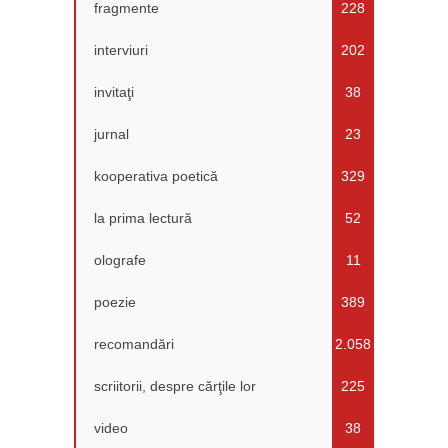
fragmente
228
interviuri
202
invitaţi
38
jurnal
23
kooperativa poetică
329
la prima lectură
52
olografe
11
poezie
389
recomandări
2.058
scriitorii, despre cărţile lor
225
video
38