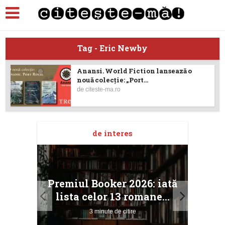
Tag - Eric Newby
Anansi. World Fiction lansează o
nouă colecție: „Port...
de
citeste-ma.ro
de interes
taj
Ang
Premiul Booker 2026: iată
ile
Buc
lista celor 13 romane...
3 minute de citire