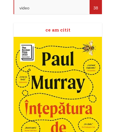
video
38
ce am citit