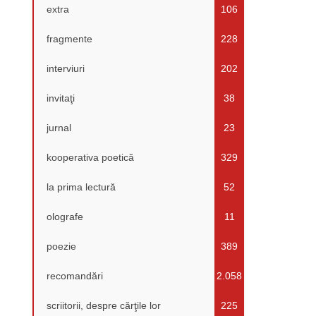
extra
106
fragmente
228
interviuri
202
invitaţi
38
jurnal
23
kooperativa poetică
329
la prima lectură
52
olografe
11
poezie
389
recomandări
2.058
scriitorii, despre cărţile lor
225