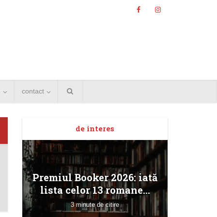
e
contact
de interes
Angela
Premiul Booker 2026: iată
Bucur
lista celor 13 romane...
3 minute de citire