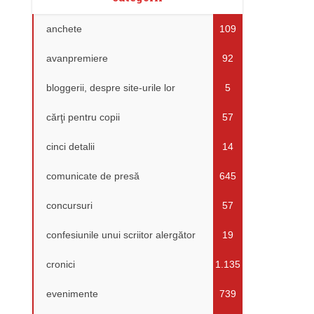
anchete
109
avanpremiere
92
bloggerii, despre site-urile lor
5
cărţi pentru copii
57
cinci detalii
14
comunicate de presă
645
concursuri
57
confesiunile unui scriitor alergător
19
cronici
1.135
evenimente
739