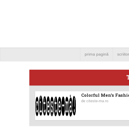
prima pagină
scriito
Colorful Men’s Fashi
Angela
de
citeste-ma.ro
Bucure
4